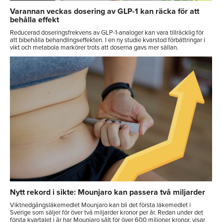
Varannan veckas dosering av GLP-1 kan räcka för att
behålla effekt
Reducerad doseringsfrekvens av GLP-1-analoger kan vara tillräcklig för
att bibehålla behandlingseffekten. I en ny studie kvarstod förbättringar i
vikt och metabola markörer trots att doserna gavs mer sällan.
Nytt rekord i sikte: Mounjaro kan passera två miljarder
Viktnedgångsläkemedlet Mounjaro kan bli det första läkemedlet i
Sverige som säljer för över två miljarder kronor per år. Redan under det
första kvartalet i år har Mounjaro sålt för över 600 miljoner kronor, visar