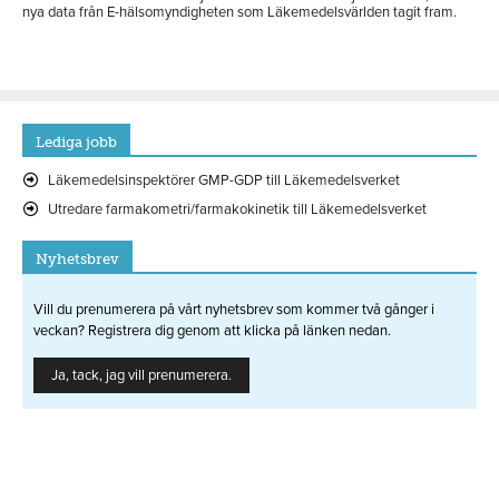
nya data från E-hälsomyndigheten som Läkemedelsvärlden tagit fram.
Lediga jobb
Läkemedelsinspektörer GMP-GDP till Läkemedelsverket
Utredare farmakometri/farmakokinetik till Läkemedelsverket
Nyhetsbrev
Vill du prenumerera på vårt nyhetsbrev som kommer två gånger i
veckan? Registrera dig genom att klicka på länken nedan.
Ja, tack, jag vill prenumerera.