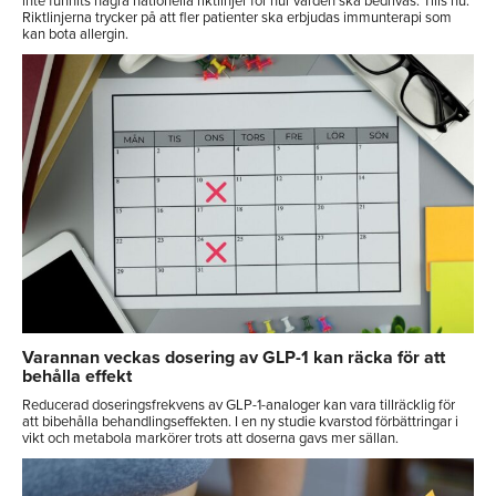
inte funnits några nationella riktlinjer för hur vården ska bedrivas. Tills nu.
Riktlinjerna trycker på att fler patienter ska erbjudas immunterapi som
kan bota allergin.
Varannan veckas dosering av GLP-1 kan räcka för att
behålla effekt
Reducerad doseringsfrekvens av GLP-1-analoger kan vara tillräcklig för
att bibehålla behandlingseffekten. I en ny studie kvarstod förbättringar i
vikt och metabola markörer trots att doserna gavs mer sällan.