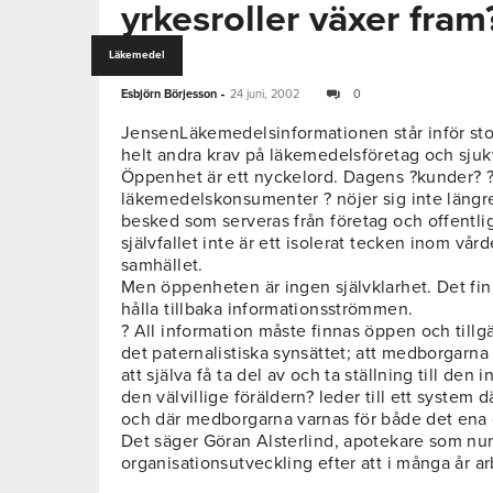
yrkesroller växer fram
Läkemedel
-
Esbjörn Börjesson
24 juni, 2002
0
JensenLäkemedelsinformationen står inför stor
helt andra krav på läkemedelsföretag och sjukv
Öppenhet är ett nyckelord. Dagens ?kunder? ?
läkemedelskonsumenter ? nöjer sig inte längre
besked som serveras från företag och offentlig
självfallet inte är ett isolerat tecken inom vå
samhället.
Men öppenheten är ingen självklarhet. Det finn
hålla tillbaka informationsströmmen.
? All information måste finnas öppen och tillgän
det paternalistiska synsättet; att medborgarna i
att själva få ta del av och ta ställning till den
den välvillige föräldern? leder till ett system 
och där medborgarna varnas för både det ena 
Det säger Göran Alsterlind, apotekare som num
organisationsutveckling efter att i många år a