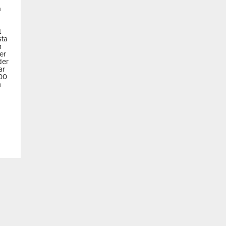
a
t
sta
m
der
der
ar
600
a