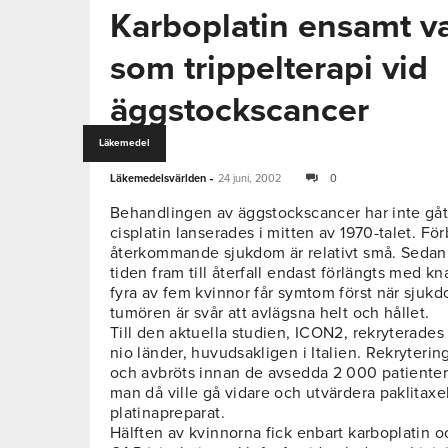
Karboplatin ensamt var
som trippelterapi vid
äggstockscancer
Läkemedel
-
Läkemedelsvärlden
24 juni, 2002
0
Behandlingen av äggstockscancer har inte gått
cisplatin lanserades i mitten av 1970-talet. Fö
återkommande sjukdom är relativt små. Sedan
tiden fram till återfall endast förlängts med kn
fyra av fem kvinnor får symtom först när sjuk
tumören är svår att avlägsna helt och hållet.
Till den aktuella studien, ICON2, rekryterades 
nio länder, huvudsakligen i Italien. Rekryteri
och avbröts innan de avsedda 2 000 patienterna
man då ville gå vidare och utvärdera paklitax
platinapreparat.
Hälften av kvinnorna fick enbart karboplatin oc