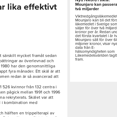
 lika effektivt
Mounjaro kan passer
två miljarder
Viktnedgångsläkemedle
Mounjaro kan bli det för
läkemedlet i Sverige so
säljer för över två miljar
kronor per år. Redan un
det första kvartalet i år h
Mounjaro sålt för över 
miljoner kronor, visar ny
data från E-
hälsomyndigheten som
Läkemedelsvärlden tagit
 särskilt mycket framåt sedan
fram.
rbättringar av överlevnad och
 1980 har den genomsnittliga
appt fyra månader. Ett skäl är att
domen redan är så avancerad att
1 526 kvinnor från 132 centra i
ngen pågick mellan 1991 och 1996
 rekryterats. Skälet var att
el i kombination med
h hälften en trippelterapi av