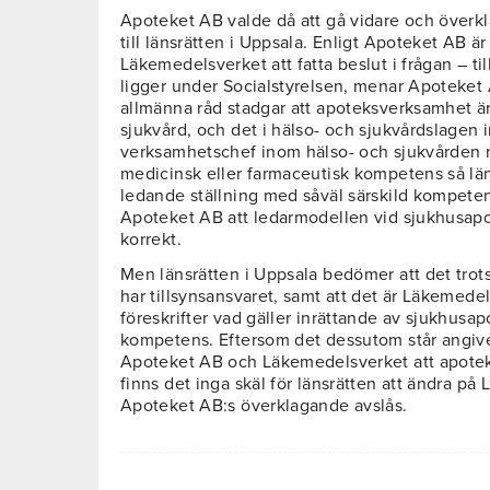
Apoteket AB valde då att gå vidare och överk
till länsrätten i Uppsala. Enligt Apoteket AB är 
Läkemedelsverket att fatta beslut i frågan – t
ligger under Socialstyrelsen, menar Apoteket 
allmänna råd stadgar att apoteksverksamhet är
sjukvård, och det i hälso- och sjukvårdslagen i
verksamhetschef inom hälso- och sjukvården 
medicinsk eller farmaceutisk kompetens så lä
ledande ställning med såväl särskild kompeten
Apoteket AB att ledarmodellen vid sjukhusapote
korrekt.
Men länsrätten i Uppsala bedömer att det trot
har tillsynsansvaret, samt att det är Läkemedel
föreskrifter vad gäller inrättande av sjukhusa
kompetens. Eftersom det dessutom står angive
Apoteket AB och Läkemedelsverket att apotek 
finns det inga skäl för länsrätten att ändra på
Apoteket AB:s överklagande avslås.