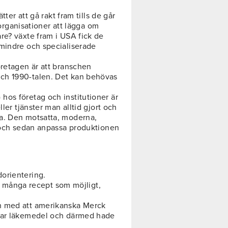
tter att gå rakt fram tills de går
a organisationer att lägga om
re? växte fram i USA fick de
 mindre och specialiserade
öretagen är att branschen
ch 1990-talen. Det kan behövas
os företag och institutioner är
ler tjänster man alltid gjort och
a. Den motsatta, moderna,
a och sedan anpassa produktionen
orientering.
 så många recept som möjligt,
h med att amerikanska Merck
erar läkemedel och därmed hade