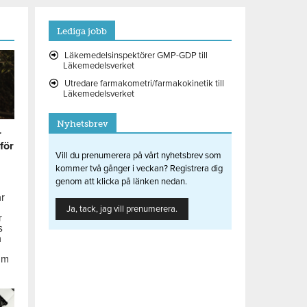
Lediga jobb
Läkemedelsinspektörer GMP-GDP till
Läkemedelsverket
Utredare farmakometri/farmakokinetik till
Läkemedelsverket
Nyhetsbrev
r
 för
Vill du prenumerera på vårt nyhetsbrev som
kommer två gånger i veckan? Registrera dig
genom att klicka på länken nedan.
ar
Ja, tack, jag vill prenumerera.
r
s
å
om