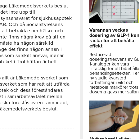
laga Läkemedelsverkets beslut
det inte upp till
illsynsansvaret för sjukhusapotek
AB. Och då Socialstyrelsens
Varannan veckas
 att betrakta som hälso- och
dosering av GLP-1 ka
nte finns några krav på att en
räcka för att behålla
måste ha någon särskild
effekt
nge det finns någon annan i
Reducerad
s som särskilt ansvar, menar
doseringsfrekvens av G
ket i Trollhättan är helt
1-analoger kan vara
tillräcklig för att bibehåll
behandlingseffekten. I e
s allt är Läkemedelsverket som
ny studie kvarstod
förbättringar i vikt och
sverket som har rätt att utfärda
metabola markörer trots 
potek och dess föreståndares
doserna gavs mer sällan
t i samarbetsavtalet mellan
ska förestås av en farmaceut,
 Läkemedelsverkets beslut.
Nytt rekord i sikte: