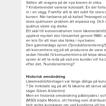
Sätten att reagera på de nya kraven är olika.
? Krisbeteendet varierar kolossalt. En del fortsä
in i en vägg. Framför allt är det svårt för stor
kursen. När tankarna på så kallad ?managed ca
stora sjukhusen problem att anpassa sig. Och
sjukhus växte sig starka.
Ett skäl till konservatismen inom läkemedelsf
upplevt mycket stor lönsamhet genom 1980- o
en kris för att man ska tänka i nya banor.
Den gammaldags synen (?produktorientering?) h
att koncentrera sig på att producera de varor el
sedan försökt få konsumenterna att köpa dess
synen är att ta reda på vad ens kunder vill h
efter det, ?kundorientering?.
Historisk omvändning
Läkemedelsföretagen var länge dåliga på kund
? De inriktade sig på att få läkarna att skriva
säger Göran Alsterlind.
Men en historisk omvändning påbörjades i oc
(MSD) köpte Medco, ett företag som distribu
helt andra kunskaper om vad kunderna vill ha.