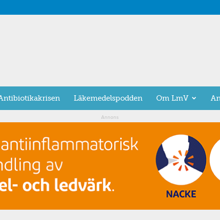
Antibiotikakrisen
Läkemedelspodden
Om LmV
An
Annons