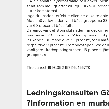
CAP (cisplatin, cyklofosfamid och doxorubici
snart som möjligt efter kirurgi. Cirka 80 proc
kurer kemoterapi.
Inga skillnader i effekt mellan de olika terapi
Medianöverlevnaden var i båda grupperna 33
var 60 procent i båda fallen.
Däremot var det stora skillnader när det gäller 
frekvensen 70 procent i CAP-gruppen och 4 pr
leukopeni 36 respektive 10 procent, för illam
respektive 9 procent. Trombocytopeni var den
vanligare i karboplatingruppen, 16 procent jä
gruppen. n
The Lancet 1998;352:1571?6, 1567?8
Ledningskonsulten Gör
?Information en murb