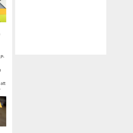
n
LP-
a
n
att
.