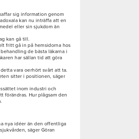
affar sig information genom
radoxala kan nu inträffa att en
medel eller sin sjukdom än
g kan gå till.
lt fritt gå in på hemsidorna hos
 behandling de bästa läkarna i
aren har sällan tid att göra
detta vara oerhört svårt att ta.
eten sitter i positionen, säger
gssättet inom industri och
tt förändras. Hur plågsam den
.
ma nya idéer än den offentliga
m sjukvården, säger Göran