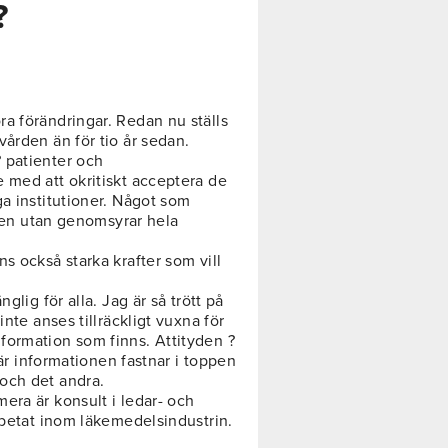
?
a förändringar. Redan nu ställs
ården än för tio år sedan.
 patienter och
 med att okritiskt acceptera de
a institutioner. Något som
rden utan genomsyrar hela
s också starka krafter som vill
glig för alla. Jag är så trött på
nte anses tillräckligt vuxna för
 information som finns. Attityden ?
där informationen fastnar i toppen
och det andra.
era är konsult i ledar- och
rbetat inom läkemedelsindustrin.