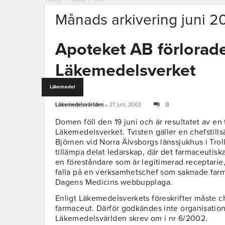
Månads arkivering juni 2
Apoteket AB förlorad
Läkemedelsverket
Läkemedel
-
Läkemedelsvärlden
27 juni, 2002
0
Domen föll den 19 juni och är resultatet av en
Läkemedelsverket. Tvisten gäller en chefstill
Björnen vid Norra Älvsborgs länssjukhus i Trol
tillämpa delat ledarskap, där det farmaceutisk
en föreståndare som är legitimerad receptarie
falla på en verksamhetschef som saknade farma
Dagens Medicins webbupplaga.
Enligt Läkemedelsverkets föreskrifter måste c
farmaceut. Därför godkändes inte organisation
Läkemedelsvärlden skrev om i nr 6/2002.