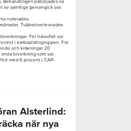
n). Behandlingen påbörjades så
ent av samtliga genomgick sex
erna noterades.
 månader. Tvåårsöverlevnaden
biverkningar. För håravfall var
ocent i karboplatingruppen. För
ående och kräkningar 20
 enda biverkning som var
mfört med 6 procent i CAP-
an Alsterlind:
räcka när nya