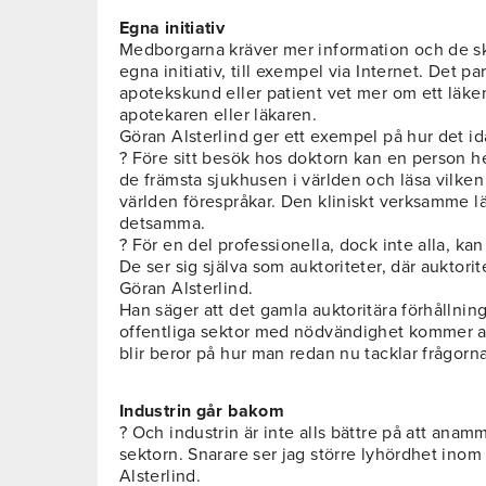
Egna initiativ
Medborgarna kräver mer information och de sk
egna initiativ, till exempel via Internet. Det pa
apotekskund eller patient vet mer om ett läke
apotekaren eller läkaren.
Göran Alsterlind ger ett exempel på hur det ida
? Före sitt besök hos doktorn kan en person he
de främsta sjukhusen i världen och läsa vilken
världen förespråkar. Den kliniskt verksamme läk
detsamma.
? För en del professionella, dock inte alla, kan 
De ser sig själva som auktoriteter, där auktorit
Göran Alsterlind.
Han säger att det gamla auktoritära förhållnin
offentliga sektor med nödvändighet kommer a
blir beror på hur man redan nu tacklar frågorna
Industrin går bakom
? Och industrin är inte alls bättre på att anam
sektorn. Snarare ser jag större lyhördhet ino
Alsterlind.