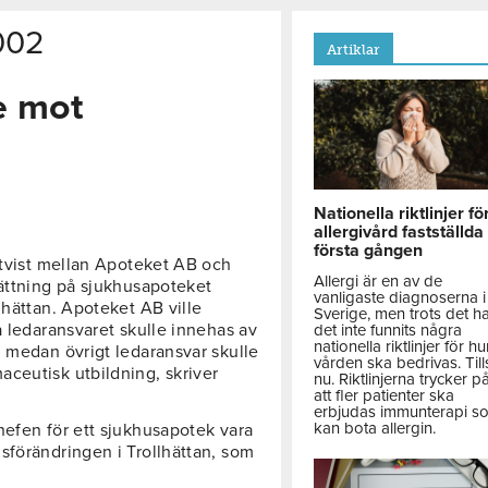
002
Artiklar
e mot
Nationella riktlinjer fö
allergivård fastställda
första gången
 tvist mellan Apoteket AB och
Allergi är en av de
sättning på sjukhusapoteket
vanligaste diagnoserna i
lhättan. Apoteket AB ville
Sverige, men trots det h
a ledaransvaret skulle innehas av
det inte funnits några
nationella riktlinjer för hu
, medan övrigt ledaransvar skulle
vården ska bedrivas. Till
ceutisk utbildning, skriver
nu. Riktlinjerna trycker p
att fler patienter ska
erbjudas immunterapi s
kan bota allergin.
hefen för ett sjukhusapotek vara
sförändringen i Trollhättan, som