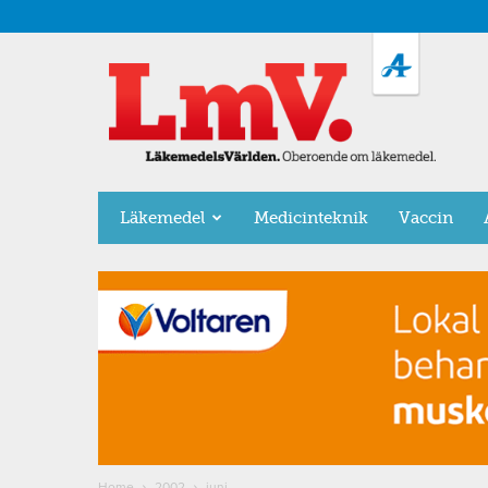
LäkemedelsVärlden
Läkemedel
Medicinteknik
Vaccin
Home
2002
juni