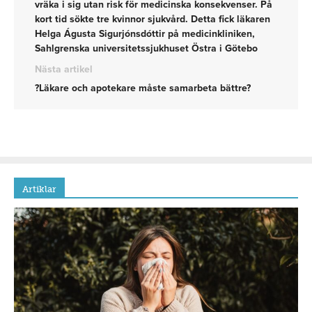
vräka i sig utan risk för medicinska konsekvenser. På
kort tid sökte tre kvinnor sjukvård. Detta fick läkaren
Helga Águsta Sigurjónsdóttir på medicinkliniken,
Sahlgrenska universitetssjukhuset Östra i Götebo
Nästa artikel
?Läkare och apotekare måste samarbeta bättre?
Artiklar