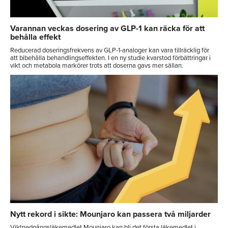
Varannan veckas dosering av GLP-1 kan räcka för att
behålla effekt
Reducerad doseringsfrekvens av GLP-1-analoger kan vara tillräcklig för
att bibehålla behandlingseffekten. I en ny studie kvarstod förbättringar i
vikt och metabola markörer trots att doserna gavs mer sällan.
Nytt rekord i sikte: Mounjaro kan passera två miljarder
Viktnedgångsläkemedlet Mounjaro kan bli det första läkemedlet i