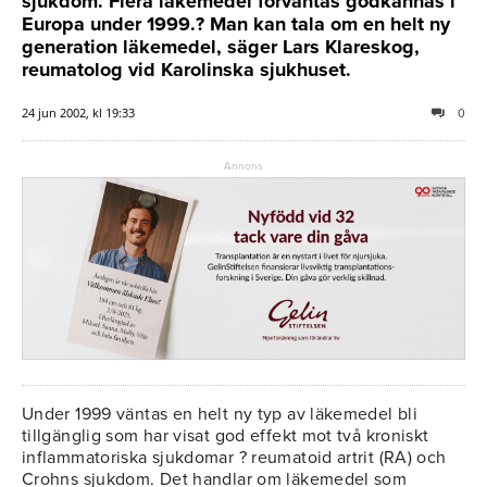
sjukdom. Flera läkemedel förväntas godkännas i
Europa under 1999.? Man kan tala om en helt ny
generation läkemedel, säger Lars Klareskog,
reumatolog vid Karolinska sjukhuset.
24 jun 2002, kl 19:33
0
Annons
Under 1999 väntas en helt ny typ av läkemedel bli
tillgänglig som har visat god effekt mot två kroniskt
inflammatoriska sjukdomar ? reumatoid artrit (RA) och
Crohns sjukdom. Det handlar om läkemedel som