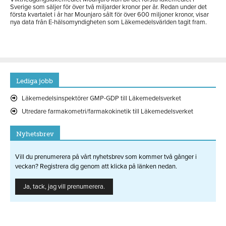
Sverige som säljer för över två miljarder kronor per år. Redan under det
första kvartalet i år har Mounjaro sålt för över 600 miljoner kronor, visar
nya data från E-hälsomyndigheten som Läkemedelsvärlden tagit fram.
Lediga jobb
Läkemedelsinspektörer GMP-GDP till Läkemedelsverket
Utredare farmakometri/farmakokinetik till Läkemedelsverket
Nyhetsbrev
Vill du prenumerera på vårt nyhetsbrev som kommer två gånger i
veckan? Registrera dig genom att klicka på länken nedan.
Ja, tack, jag vill prenumerera.