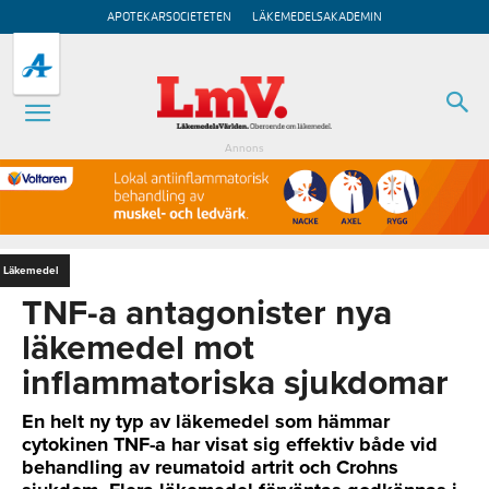
APOTEKARSOCIETETEN
LÄKEMEDELSAKADEMIN
Annons
Läkemedel
TNF-a antagonister nya
läkemedel mot
inflammatoriska sjukdomar
En helt ny typ av läkemedel som hämmar
cytokinen TNF-a har visat sig effektiv både vid
behandling av reumatoid artrit och Crohns