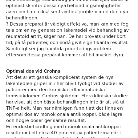
optimistisk inför dessa nya behandlingsmöjligheter
även om han också ser framtida problem med den nya
behandlingen.
? Dessa preparat är väldigt effektiva, man kan med fog
tala om en ny generation läkemedel vid behandling av
reumatoid artrit, säger han. De har prövats under kort
tid, på få patienter, och ändå givit signifikanta resultat.
Samtidigt ser jag framtida prioriteringsproblem
eftersom dessa preparat kommer att bli mycket dyra.
Optimal dos vid Crohns
Att det är ett ganska komplicerat system de nya
läkemedlen griper in i har blivit tydligt vid studier av
patienter med den kroniska inflammatoriska
tarmsjukdomen Crohns sjukdom. Flera kliniska studier
har visat att den bästa behandlingen inte är att slå ut
TNF-a helt. Man har nämligen funnit att det finns en
optimal dos av monoklonala antikroppar, både lägre
och högre doser ger sämre resultat.
En endosbehandling med monoklonala antikroppar
resulterar i att cirka 40 procent av patienterna går i