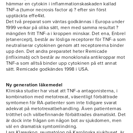
hämmar en cytokin i inflammationskaskaden kallad
TNF-a (tumor necrosis factor a) ? efter sin först
upptäckta effe4kt.
Det två preparat som väntas godkännas i Europa under
1999 verkar på olika sätt, men med samma resultat ?
mängden fritt TNF-a i kroppen minskar. Det ena, Enbrel
(etanercept), består av lösliga receptorer för TNF-a som
neutraliserar cytokinen genom att receptorerna binder
upp den. Det andra preparatet heter Remicade
(infliximab) och består av monoklonala antikroppar mot
TNF-a som alltså binder upp cytokinen på ett annat
sätt. Remicade godkändes 1998 i USA.
Ny generation läkemedel
Kliniska studier har visat att TNF-a antagonisterna, i
kombination med metotrexat, väsentligt förbättrade
symtomen för RA-patienter som inte tidigare svarat
adekvat på metotrexatbehandling. Även patienternas
trötthet och välbefinnande förbättrades dramatiskt. Det
är dock inte frågan om någon bot av sjukdomen, men
väl en dramatisk symtomlindring.
Lars Klareskog, reumatolog på Karolinska sjukhuset, är