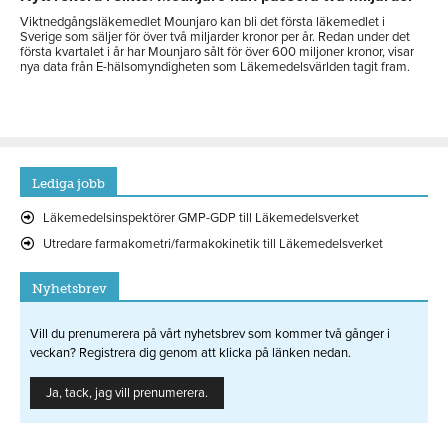
Viktnedgångsläkemedlet Mounjaro kan bli det första läkemedlet i
Sverige som säljer för över två miljarder kronor per år. Redan under det
första kvartalet i år har Mounjaro sålt för över 600 miljoner kronor, visar
nya data från E-hälsomyndigheten som Läkemedelsvärlden tagit fram.
Lediga jobb
Läkemedelsinspektörer GMP-GDP till Läkemedelsverket
Utredare farmakometri/farmakokinetik till Läkemedelsverket
Nyhetsbrev
Vill du prenumerera på vårt nyhetsbrev som kommer två gånger i
veckan? Registrera dig genom att klicka på länken nedan.
Ja, tack, jag vill prenumerera.