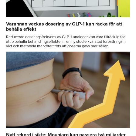
Varannan veckas dosering av GLP-1 kan räcka för att
behålla effekt
Reducerad doseringsfrekvens av GLP-1-analoger kan vara tillräcklig för
att bibehålla behandlingseffekten. I en ny studie kvarstod förbättringar i
vikt och metabola markörer trots att doserna gavs mer sällan.
Nytt rekord i sikte: Mounjaro kan passera två miljarder