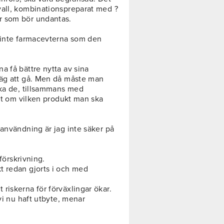
vall, kombinationspreparat med ?
r som bör undantas.
, inte farmacevterna som den
a få bättre nytta av sina
väg att gå. Men då måste man
ska de, tillsammans med
lut om vilken produkt man ska
sanvändning är jag inte säker på
 förskrivning.
t redan gjorts i och med
riskerna för förväxlingar ökar.
vi nu haft utbyte, menar