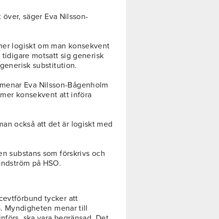
kt över, säger Eva Nilsson-
 mer logiskt om man konsekvent
 tidigare motsatt sig generisk
 generisk substitution.
 menar Eva Nilsson-Bågenholm
 mer konsekvent att införa
an också att det är logiskt med
 en substans som förskrivs och
 Sandström på HSO.
cevtförbund tycker att
ga. Myndigheten menar till
införs, ska vara begränsad. Det