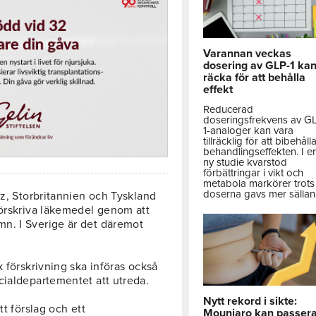
Varannan veckas
dosering av GLP-1 ka
räcka för att behålla
effekt
Reducerad
doseringsfrekvens av G
1-analoger kan vara
tillräcklig för att bibehåll
behandlingseffekten. I e
ny studie kvarstod
förbättringar i vikt och
metabola markörer trots 
doserna gavs mer sällan
iz, Storbritannien och Tyskland
förskriva läkemedel genom att
n. I Sverige är det däremot
k förskrivning ska införas också
cialdepartementet att utreda.
Nytt rekord i sikte:
tt förslag och ett
Mounjaro kan passer