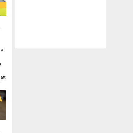
n
LP-
a
n
att
.
a