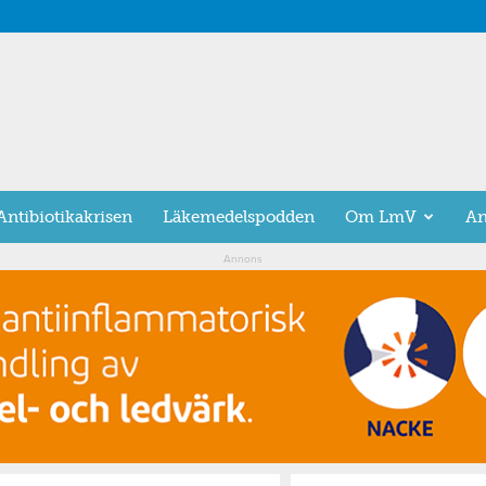
Antibiotikakrisen
Läkemedelspodden
Om LmV
An
Annons