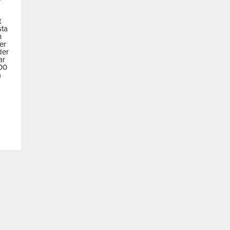
t
sta
m
der
der
ar
600
a