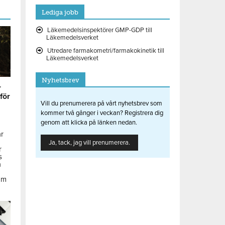
Lediga jobb
Läkemedelsinspektörer GMP-GDP till
Läkemedelsverket
Utredare farmakometri/farmakokinetik till
Läkemedelsverket
Nyhetsbrev
r
 för
Vill du prenumerera på vårt nyhetsbrev som
kommer två gånger i veckan? Registrera dig
genom att klicka på länken nedan.
ar
Ja, tack, jag vill prenumerera.
r
s
å
om