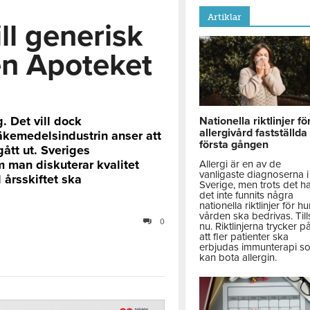
Artiklar
ll generisk
en Apoteket
g. Det vill dock
Nationella riktlinjer fö
allergivård fastställda
äkemedelsindustrin anser att
första gången
gått ut. Sveriges
m man diskuterar kvalitet
Allergi är en av de
vanligaste diagnoserna i
 årsskiftet ska
Sverige, men trots det h
.
det inte funnits några
nationella riktlinjer för hu
vården ska bedrivas. Till
0
nu. Riktlinjerna trycker p
att fler patienter ska
erbjudas immunterapi s
kan bota allergin.