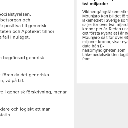
.
två miljarder
Viktnedgångsläkemedle
ocialstyrelsen,
Mounjaro kan bli det för
rbetsorgan och
läkemedlet i Sverige so
säljer för över två miljar
 positiva till generisk
kronor per år. Redan un
teten och Apoteket tillhör
det första kvartalet i år h
 fall i nuläget.
Mounjaro sålt för över 
miljoner kronor, visar ny
data från E-
hälsomyndigheten som
Läkemedelsvärlden tagit
en begränsad generisk
fram.
tt förenkla det generiska
, vd på Lif.
rell generisk förskrivning, menar
klare och logiskt att man
tatin.