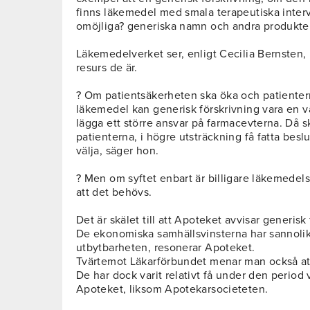
finns läkemedel med smala terapeutiska inter
omöjliga? generiska namn och andra produkte
Läkemedelverket ser, enligt Cecilia Bernsten
resurs de är.
? Om patientsäkerheten ska öka och patientern
läkemedel kan generisk förskrivning vara en 
lägga ett större ansvar på farmacevterna. Då 
patienterna, i högre utsträckning få fatta bes
välja, säger hon.
? Men om syftet enbart är billigare läkemedel
att det behövs.
Det är skälet till att Apoteket avvisar generisk
De ekonomiska samhällsvinsterna har sannolik
utbytbarheten, resonerar Apoteket.
Tvärtemot Läkarförbundet menar man också att 
De har dock varit relativt få under den period 
Apoteket, liksom Apotekarsocieteten.