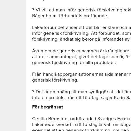
? Vi vill att man inför generisk förskrivning ra
Bågenholm, förbundets ordförande.
Läkarförbundet anser att det blir enklare och
inför generisk förskrivning. Att förbundet, som
förskrivning, ändrat sig beror på införandet av
Även om de generiska namnen är krångligare
att det sammantaget, givet det läge som är, är
generisk förskrivning för alla produkter.
Från handikapporganisationernas sida menar m
generisk förskrivning.
? Det är en poäng att man synliggör att det är
inte en produkt från ett företag, säger Karin
För begränsat
Cecilia Bernsten, ordförande i Sveriges Farma
Läkemedelsverket i sitt förslag är väl försikti
exempel att en generisk förskrivning, om den 