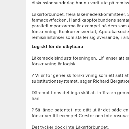
diskussionsunderlag har nu varit ute på remiss
Läkarförbundet, flera läkemedelskommittéer, S
farmacevtfacken, Handikappförbundens sama
parallellimportörerna är exempel på dem som är
förskrivning. Konkurrensverket, Apotekarsocie
remissinstanser som ställer sig avvisande, i alla
Logiskt för de utbytbara
Läkemedelsindustriföreningen, Lif, anser att 
förskrivning är logisk.
? Vi är för generisk förskrivning som ett sätt a
substitutionssystemet. säger Richard Bergström
Däremot finns det inga skäl att införa en gene
han.
? Så länge patentet inte gått ut är det både en
förskriver till exempel Crestor och inte rosuvas
Det tycker dock inte Läkarförbundet.