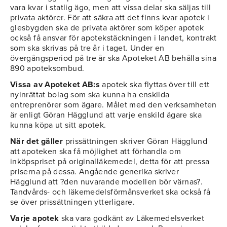
vara kvar i statlig ägo, men att vissa delar ska säljas till
privata aktörer. För att säkra att det finns kvar apotek i
glesbygden ska de privata aktörer som köper apotek
också få ansvar för apotekstäckningen i landet, kontrakt
som ska skrivas på tre år i taget. Under en
övergångsperiod på tre år ska Apoteket AB behålla sina
890 apoteksombud.
Vissa av Apoteket
AB:s
apotek ska flyttas över till ett
nyinrättat bolag som ska kunna ha enskilda
entreprenörer som ägare. Målet med den verksamheten
är enligt Göran Hägglund att varje enskild ägare ska
kunna köpa ut sitt apotek.
När det gäller
prissättningen skriver Göran Hägglund
att apoteken ska få möjlighet att förhandla om
inköpspriset på originalläkemedel, detta för att pressa
priserna på dessa. Angående generika skriver
Hägglund att ?den nuvarande modellen bör värnas?.
Tandvårds- och läkemedelsförmånsverket ska också få
se över prissättningen ytterligare.
Varje apotek
ska vara godkänt av Läkemedelsverket