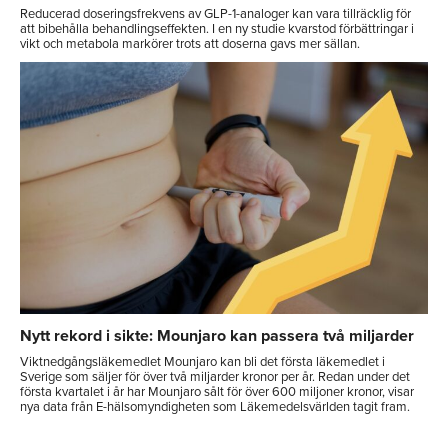
Reducerad doseringsfrekvens av GLP-1-analoger kan vara tillräcklig för
att bibehålla behandlingseffekten. I en ny studie kvarstod förbättringar i
vikt och metabola markörer trots att doserna gavs mer sällan.
Nytt rekord i sikte: Mounjaro kan passera två miljarder
Viktnedgångsläkemedlet Mounjaro kan bli det första läkemedlet i
Sverige som säljer för över två miljarder kronor per år. Redan under det
första kvartalet i år har Mounjaro sålt för över 600 miljoner kronor, visar
nya data från E-hälsomyndigheten som Läkemedelsvärlden tagit fram.