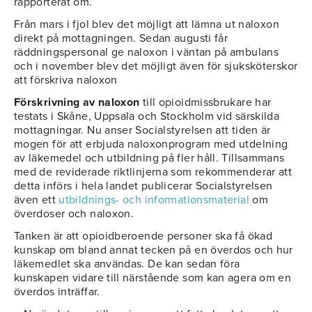
rapporterat om.
Från mars i fjol blev det möjligt att lämna ut naloxon
direkt på mottagningen. Sedan augusti får
räddningspersonal ge naloxon i väntan på ambulans
och i november blev det möjligt även för sjuksköterskor
att förskriva naloxon
Förskrivning av naloxon
till opioidmissbrukare har
testats i Skåne, Uppsala och Stockholm vid särskilda
mottagningar. Nu anser Socialstyrelsen att tiden är
mogen för att erbjuda naloxonprogram med utdelning
av läkemedel och utbildning på fler håll. Tillsammans
med de reviderade riktlinjerna som rekommenderar att
detta införs i hela landet publicerar Socialstyrelsen
även ett
utbildnings- och informationsmaterial
om
överdoser och naloxon.
Tanken är att opioidberoende personer ska få ökad
kunskap om bland annat tecken på en överdos och hur
läkemedlet ska användas. De kan sedan föra
kunskapen vidare till närstående som kan agera om en
överdos inträffar.