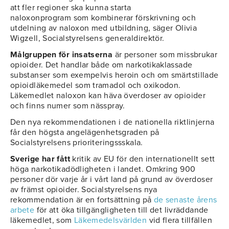
att fler regioner ska kunna starta
naloxonprogram som kombinerar förskrivning och
utdelning av naloxon med utbildning, säger Olivia
Wigzell, Socialstyrelsens generaldirektör.
Målgruppen för insatserna
är personer som missbrukar
opioider. Det handlar både om narkotikaklassade
substanser som exempelvis heroin och om smärtstillade
opioidläkemedel som tramadol och oxikodon.
Läkemedlet naloxon kan häva överdoser av opioider
och finns numer som nässpray.
Den nya rekommendationen i de nationella riktlinjerna
får den högsta angelägenhetsgraden på
Socialstyrelsens prioriteringssskala.
Sverige har fått
kritik av EU för den internationellt sett
höga narkotikadödligheten i landet. Omkring 900
personer dör varje år i vårt land på grund av överdoser
av främst opioider. Socialstyrelsens nya
rekommendation är en fortsättning på
de senaste årens
arbete
för att öka tillgängligheten till det livräddande
läkemedlet, som
Läkemedelsvärlden
vid flera tillfällen