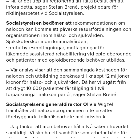
– Nu är det upp till regionerna att fatta beslut om att
införa detta, säger Stefan Brené, projektledare för
riktlinjearbetet vid Socialstyrelsen.
Socialstyrelsen bedömer att
rekommendationen om
naloxon kan komma att påverka resursfördelningen och
organisationen inom hälso- och sjukvården.
Sjuksköterskor inom kriminalvården,
sprututbytesmottagningar, mottagningar för
läkemedelsassisterad rehabilitering vid opioidberoende
och patienter med opioidberoende behöver utbildas.
– Vår analys visar att den sammanlagda kostnaden för
naloxon och utbildning beräknas till knappt 12 miljoner
kronor för hälso- och sjukvården. Då har vi utgått från
att drygt 10 600 patienter får tillgång till två
förpackningar naloxon per år, säger Stefan Brené.
Socialstyrelsens generaldirektör Olivia
Wigzell
framhåller att naloxonprogrammen inte ersätter
förebyggande folkhälsoarbete mot missbruk.
– Jag tänker att man behöver hålla två saker i huvudet
samtidigt. Vi ska ha ett samhälle som arbetar både för