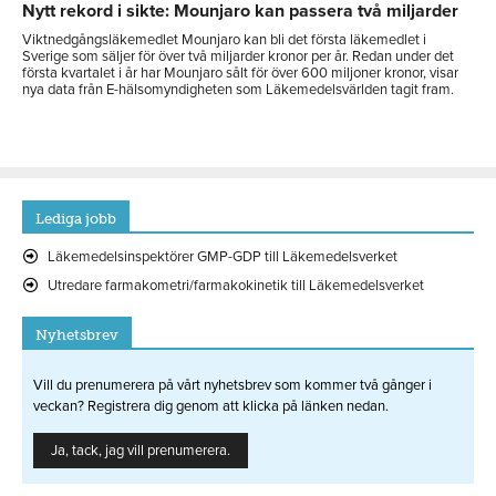
Nytt rekord i sikte: Mounjaro kan passera två miljarder
Viktnedgångsläkemedlet Mounjaro kan bli det första läkemedlet i
Sverige som säljer för över två miljarder kronor per år. Redan under det
första kvartalet i år har Mounjaro sålt för över 600 miljoner kronor, visar
nya data från E-hälsomyndigheten som Läkemedelsvärlden tagit fram.
Lediga jobb
Läkemedelsinspektörer GMP-GDP till Läkemedelsverket
Utredare farmakometri/farmakokinetik till Läkemedelsverket
Nyhetsbrev
Vill du prenumerera på vårt nyhetsbrev som kommer två gånger i
veckan? Registrera dig genom att klicka på länken nedan.
Ja, tack, jag vill prenumerera.