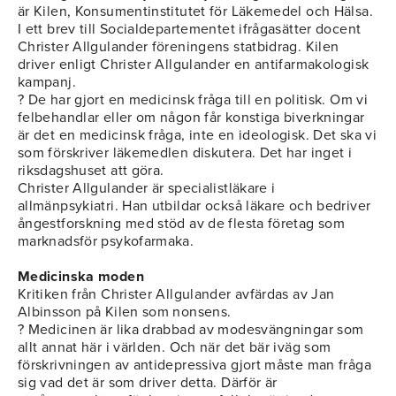
är Kilen, Konsumentinstitutet för Läkemedel och Hälsa.
I ett brev till Socialdepartementet ifrågasätter docent
Christer Allgulander föreningens statbidrag. Kilen
driver enligt Christer Allgulander en antifarmakologisk
kampanj.
? De har gjort en medicinsk fråga till en politisk. Om vi
felbehandlar eller om någon får konstiga biverkningar
är det en medicinsk fråga, inte en ideologisk. Det ska vi
som förskriver läkemedlen diskutera. Det har inget i
riksdagshuset att göra.
Christer Allgulander är specialistläkare i
allmänpsykiatri. Han utbildar också läkare och bedriver
ångestforskning med stöd av de flesta företag som
marknadsför psykofarmaka.
Medicinska moden
Kritiken från Christer Allgulander avfärdas av Jan
Albinsson på Kilen som nonsens.
? Medicinen är lika drabbad av modesvängningar som
allt annat här i världen. Och när det bär iväg som
förskrivningen av antidepressiva gjort måste man fråga
sig vad det är som driver detta. Därför är