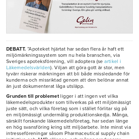
DEBATT.
”Apoteket hjärtat har sedan flera år haft ett
miljömärkningssystem som nu hela branschen, via
Sveriges apoteksförening, vill adoptera (se
artikel i
Läkemedelsvärlden
). Viljan att göra gott är stor, men
tyvärr riskerar märkningen att bli både missledande för
kunderna och missriktad genom att den belönar annat
än just dokumenterat låga utsläpp.
Grunden till problemet
ligger i att ingen vet vilka
läkemedelsprodukter som tillverkas på ett miljömässigt
juste sätt, och vilka företag som i stället förlitar sig på
en miljömässigt undermålig produktionskedja. Många,
särskilt forskande läkemedelsföretag, har sedan länge
en hög svansföring kring sitt miljöarbete. Inte minst via
intresseföreningar såsom Pharmaceutical supply chain