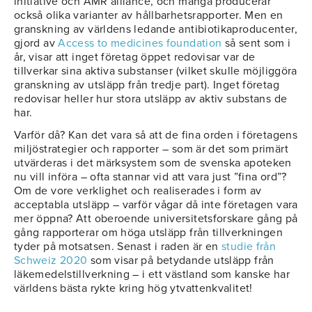
initiative och AMR alliance, och många producerar
också olika varianter av hållbarhetsrapporter. Men en
granskning av världens ledande antibiotikaproducenter,
gjord av
Access to medicines foundation
så sent som i
år, visar att inget företag öppet redovisar var de
tillverkar sina aktiva substanser (vilket skulle möjliggöra
granskning av utsläpp från tredje part). Inget företag
redovisar heller hur stora utsläpp av aktiv substans de
har.
Varför då? Kan det vara så att de fina orden i företagens
miljöstrategier och rapporter – som är det som primärt
utvärderas i det märksystem som de svenska apoteken
nu vill införa – ofta stannar vid att vara just ”fina ord”?
Om de vore verklighet och realiserades i form av
acceptabla utsläpp – varför vågar då inte företagen vara
mer öppna? Att oberoende universitetsforskare gång på
gång rapporterar om höga utsläpp från tillverkningen
tyder på motsatsen. Senast i raden är en
studie från
Schweiz 2020
som visar på betydande utsläpp från
läkemedelstillverkning – i ett västland som kanske har
världens bästa rykte kring hög ytvattenkvalitet!