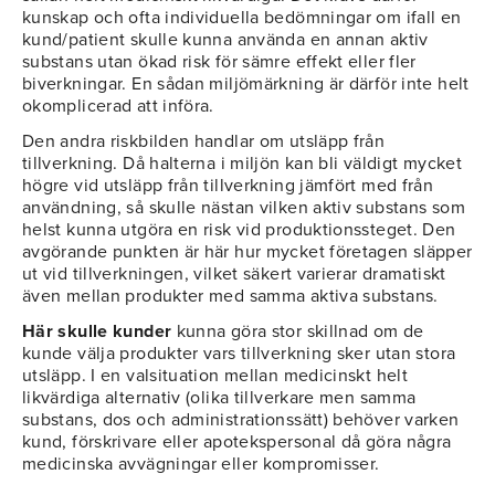
kunskap och ofta individuella bedömningar om ifall en
kund/patient skulle kunna använda en annan aktiv
substans utan ökad risk för sämre effekt eller fler
biverkningar. En sådan miljömärkning är därför inte helt
okomplicerad att införa.
Den andra riskbilden handlar om utsläpp från
tillverkning. Då halterna i miljön kan bli väldigt mycket
högre vid utsläpp från tillverkning jämfört med från
användning, så skulle nästan vilken aktiv substans som
helst kunna utgöra en risk vid produktionssteget. Den
avgörande punkten är här hur mycket företagen släpper
ut vid tillverkningen, vilket säkert varierar dramatiskt
även mellan produkter med samma aktiva substans.
Här skulle kunder
kunna göra stor skillnad om de
kunde välja produkter vars tillverkning sker utan stora
utsläpp. I en valsituation mellan medicinskt helt
likvärdiga alternativ (olika tillverkare men samma
substans, dos och administrationssätt) behöver varken
kund, förskrivare eller apotekspersonal då göra några
medicinska avvägningar eller kompromisser.