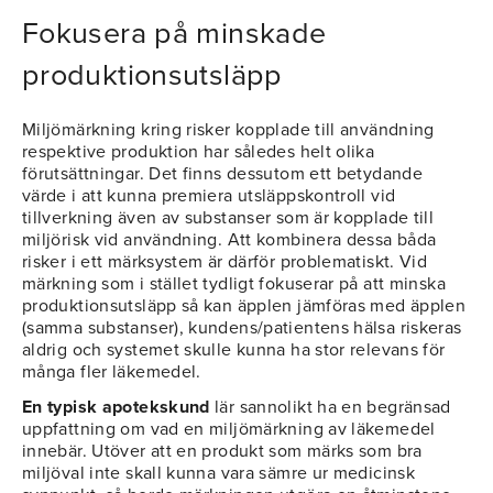
Fokusera på minskade
produktionsutsläpp
Miljömärkning kring risker kopplade till användning
respektive produktion har således helt olika
förutsättningar. Det finns dessutom ett betydande
värde i att kunna premiera utsläppskontroll vid
tillverkning även av substanser som är kopplade till
miljörisk vid användning. Att kombinera dessa båda
risker i ett märksystem är därför problematiskt. Vid
märkning som i stället tydligt fokuserar på att minska
produktionsutsläpp så kan äpplen jämföras med äpplen
(samma substanser), kundens/patientens hälsa riskeras
aldrig och systemet skulle kunna ha stor relevans för
många fler läkemedel.
En typisk apotekskund
lär sannolikt ha en begränsad
uppfattning om vad en miljömärkning av läkemedel
innebär. Utöver att en produkt som märks som bra
miljöval inte skall kunna vara sämre ur medicinsk