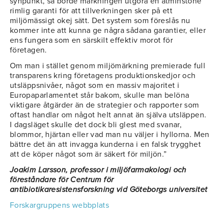
synpunkt, så borde märkningen utgöra en åtminstone
rimlig garanti för att tillverkningen sker på ett
miljömässigt okej sätt. Det system som föreslås nu
kommer inte att kunna ge några sådana garantier, eller
ens fungera som en särskilt effektiv morot för
företagen.
Om man i stället genom miljömärkning premierade full
transparens kring företagens produktionskedjor och
utsläppsnivåer, något som en massiv majoritet i
Europaparlamentet står bakom, skulle man belöna
viktigare åtgärder än de strategier och rapporter som
oftast handlar om något helt annat än själva utsläppen.
I dagsläget skulle det dock bli glest med svanar,
blommor, hjärtan eller vad man nu väljer i hyllorna. Men
bättre det än att invagga kunderna i en falsk trygghet
att de köper något som är säkert för miljön.”
Joakim Larsson, professor i miljöfarmakologi och
föreståndare för Centrum för
antibiotikaresistensforskning vid Göteborgs universitet
Forskargruppens webbplats