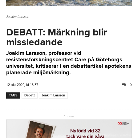
Joakim Larsson
DEBATT: Märkning blir
missledande
Joakim Larsson, professor vid
resistensforskningscentret Care på Göteborgs
universitet, kritiserar i en debattartikel apotekens
planerade miljömärkning.
12 okt 2020, kl 13:37
0
TAGS
Debatt
Joakim Larsson
Annons