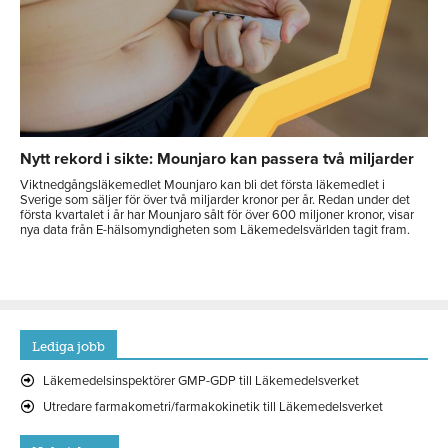
Nytt rekord i sikte: Mounjaro kan passera två miljarder
Viktnedgångsläkemedlet Mounjaro kan bli det första läkemedlet i
Sverige som säljer för över två miljarder kronor per år. Redan under det
första kvartalet i år har Mounjaro sålt för över 600 miljoner kronor, visar
nya data från E-hälsomyndigheten som Läkemedelsvärlden tagit fram.
Lediga jobb
Läkemedelsinspektörer GMP-GDP till Läkemedelsverket
Utredare farmakometri/farmakokinetik till Läkemedelsverket