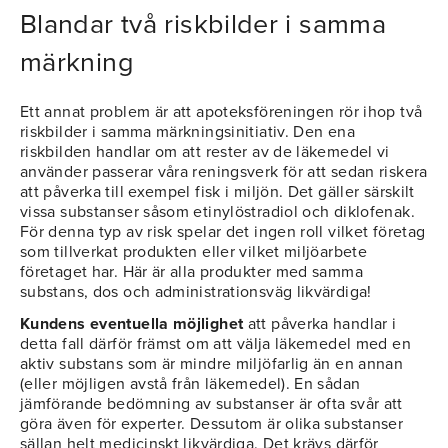
Blandar två riskbilder i samma
märkning
Ett annat problem är att apoteksföreningen rör ihop två
riskbilder i samma märkningsinitiativ. Den ena
riskbilden handlar om att rester av de läkemedel vi
använder passerar våra reningsverk för att sedan riskera
att påverka till exempel fisk i miljön. Det gäller särskilt
vissa substanser såsom etinylöstradiol och diklofenak.
För denna typ av risk spelar det ingen roll vilket företag
som tillverkat produkten eller vilket miljöarbete
företaget har. Här är alla produkter med samma
substans, dos och administrationsväg likvärdiga!
Kundens eventuella möjlighet
att påverka handlar i
detta fall därför främst om att välja läkemedel med en
aktiv substans som är mindre miljöfarlig än en annan
(eller möjligen avstå från läkemedel). En sådan
jämförande bedömning av substanser är ofta svår att
göra även för experter. Dessutom är olika substanser
sällan helt medicinskt likvärdiga. Det krävs därför