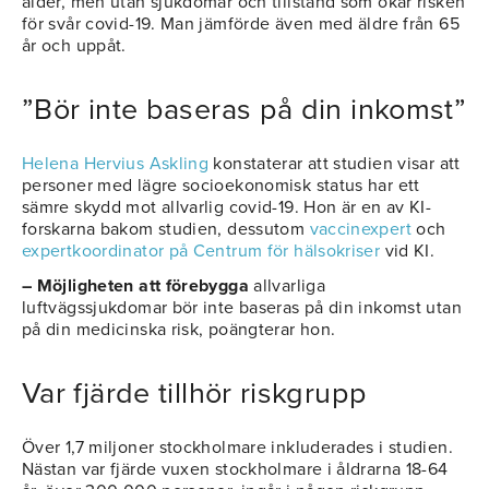
ålder, men utan sjukdomar och tillstånd som ökar risken
för svår covid-19. Man jämförde även med äldre från 65
år och uppåt.
”Bör inte baseras på din inkomst”
Helena Hervius Askling
konstaterar att studien visar att
personer med lägre socioekonomisk status har ett
sämre skydd mot allvarlig covid-19. Hon är en av KI-
forskarna bakom studien, dessutom
vaccinexpert
och
expertkoordinator på Centrum för hälsokriser
vid KI.
– Möjligheten att förebygga
allvarliga
luftvägssjukdomar bör inte baseras på din inkomst utan
på din medicinska risk, poängterar hon.
Var fjärde tillhör riskgrupp
Över 1,7 miljoner stockholmare inkluderades i studien.
Nästan var fjärde vuxen stockholmare i åldrarna 18-64