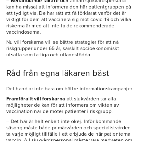
– Behandlande läkare och
annan sjukvårdspersonal
kan ha missat att informera den här patientgruppen på
ett tydligt vis. De har rätt att få förklarat varför det är
viktigt för dem att vaccinera sig mot covid-19 och vilka
riskerna är med att inte ta de rekommenderade
vaccindoserna.
Nu vill forskarna vill se bättre strategier för att nå
riskgrupper under 65 år, särskilt socioekonomiskt
utsatta som fattiga och utlandsfödda.
Råd från egna läkaren bäst
Det handlar inte bara om bättre informationskampanjer.
Framförallt vill forskarna
att sjukvården tar alla
möjligheter de kan för att informera om vikten av
vaccination när de möter patienter i riskgrupp.
– Det här är helt enkelt inte okej. Inför kommande
säsong måste både primärvården och specialistvården
ta varje möjligt tillfälle i att erbjuda de här patienterna
vaccin. All sjukvårdspersonal måste vara medveten om