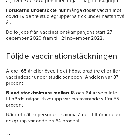
år, över 300 000 personer, ingår i någon riskgrupp.
Forskarna undersökte hur
många doser vaccin mot
covid-19 de tre studiegrupperna fick under nästan två
år.
De följdes från vaccinationskampanjens start 27
december 2020 fram till 21 november 2022.
Följde vaccinationstäckningen
Äldre, 65 år eller över, fick i högst grad tre eller fler
vaccindoser under studieperioden. Andelen var 87
procent.
Bland stockholmare mellan
18 och 64 år som inte
tillhörde någon riskgrupp var motsvarande siffra 55
procent.
När det gäller personer i samma ålder tillhörande en
riskgrupp var andelen 64 procent.