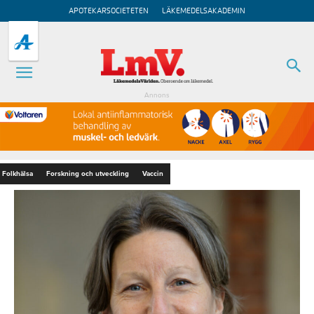
APOTEKARSOCIETETEN
LÄKEMEDELSAKADEMIN
Annons
Folkhälsa
Forskning och utveckling
Vaccin