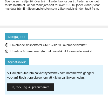
Sverige som säljer för över två miljarder kronor per år. Redan under det
första kvartalet i år har Mounjaro sålt för över 600 miljoner kronor, visar
nya data från E-hälsomyndigheten som Läkemedelsvärlden tagit fram.
Lediga jobb
Läkemedelsinspektörer GMP-GDP till Läkemedelsverket
Utredare farmakometri/farmakokinetik till Läkemedelsverket
Nyhetsbrev
Vill du prenumerera på vårt nyhetsbrev som kommer två gånger i
veckan? Registrera dig genom att klicka på länken nedan.
Ja, tack, jag vill prenumerera.