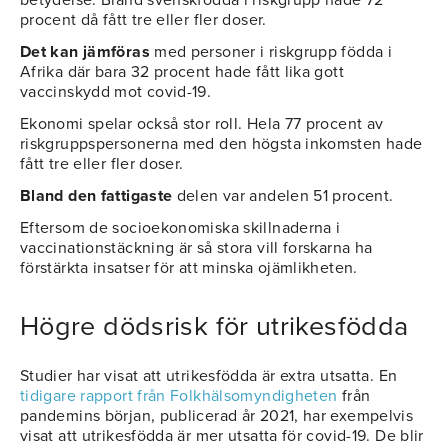
betydelse. Bland svenskfödda i riskgrupp hade 72
procent då fått tre eller fler doser.
Det kan jämföras
med personer i riskgrupp födda i
Afrika där bara 32 procent hade fått lika gott
vaccinskydd mot covid-19.
Ekonomi spelar också stor roll. Hela 77 procent av
riskgruppspersonerna med den högsta inkomsten hade
fått tre eller fler doser.
Bland den fattigaste
delen var andelen 51 procent.
Eftersom de socioekonomiska skillnaderna i
vaccinationstäckning är så stora vill forskarna ha
förstärkta insatser för att minska ojämlikheten.
Högre dödsrisk för utrikesfödda
Studier har visat att utrikesfödda är extra utsatta. En
tidigare rapport från Folkhälsomyndigheten
från
pandemins början, publicerad år 2021, har exempelvis
visat att utrikesfödda är mer utsatta för covid-19. De blir