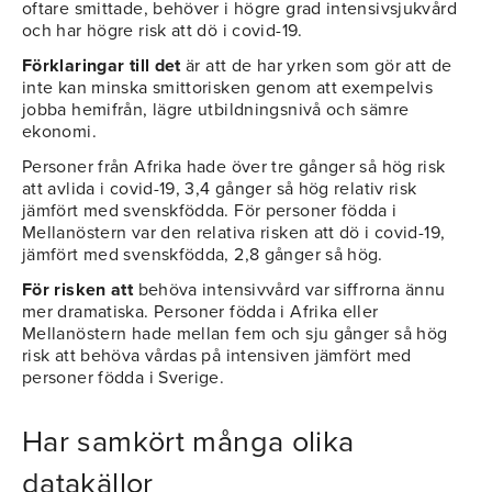
oftare smittade, behöver i högre grad intensivsjukvård
och har högre risk att dö i covid-19.
Förklaringar till det
är att de har yrken som gör att de
inte kan minska smittorisken genom att exempelvis
jobba hemifrån, lägre utbildningsnivå och sämre
ekonomi.
Personer från Afrika hade över tre gånger så hög risk
att avlida i covid-19, 3,4 gånger så hög relativ risk
jämfört med svenskfödda. För personer födda i
Mellanöstern var den relativa risken att dö i covid-19,
jämfört med svenskfödda, 2,8 gånger så hög.
För risken att
behöva intensivvård var siffrorna ännu
mer dramatiska. Personer födda i Afrika eller
Mellanöstern hade mellan fem och sju gånger så hög
risk att behöva vårdas på intensiven jämfört med
personer födda i Sverige.
Har samkört många olika
datakällor