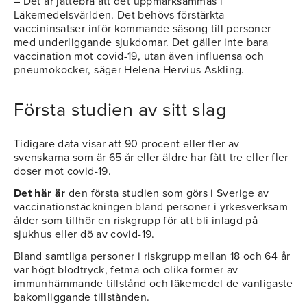
– Det är jättebra att det uppmärksammas i
Läkemedelsvärlden. Det behövs förstärkta
vaccininsatser inför kommande säsong till personer
med underliggande sjukdomar. Det gäller inte bara
vaccination mot covid-19, utan även influensa och
pneumokocker, säger Helena Hervius Askling.
Första studien av sitt slag
Tidigare data visar att 90 procent eller fler av
svenskarna som är 65 år eller äldre har fått tre eller fler
doser mot covid-19.
Det här är
den första studien som görs i Sverige av
vaccinationstäckningen bland personer i yrkesverksam
ålder som tillhör en riskgrupp för att bli inlagd på
sjukhus eller dö av covid-19.
Bland samtliga personer i riskgrupp mellan 18 och 64 år
var högt blodtryck, fetma och olika former av
immunhämmande tillstånd och läkemedel de vanligaste
bakomliggande tillstånden.