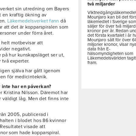
två miljarder
verket sin utredning om Bayers
Viktnedgångsläkemedle
t en kraftig ökning av
Mounjaro kan bli det för
ten.
Läkemedelsverket fann
då
läkemedlet i Sverige so
säljer för över två miljar
r att det är kopparspiralen som
kronor per år. Redan un
ersoner under förra året.
det första kvartalet i år h
Mounjaro sålt för över 
 helt motbevisar att
miljoner kronor, visar ny
vider negativt.
data från E-
hälsomyndigheten som
 på hur kunskapsläget ser ut,
Läkemedelsvärlden tagit
 två experter.
fram.
ligen själva har gått igenom
eten för medicinteknik.
r inte har en påverkan?
er Kristina Nilsson. Däremot har
r väldigt låg. Men det finns inte
rån 2005, publicerad i
halten i blodet hos 86 kvinnor
Resultatet visade att
nnor som hade kopparspiral.