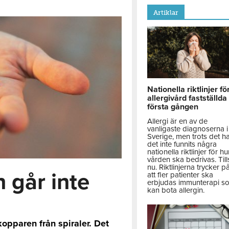
Artiklar
Nationella riktlinjer fö
allergivård fastställda
första gången
Allergi är en av de
vanligaste diagnoserna i
Sverige, men trots det h
det inte funnits några
nationella riktlinjer för hu
vården ska bedrivas. Till
nu. Riktlinjerna trycker p
 går inte
att fler patienter ska
erbjudas immunterapi s
kan bota allergin.
kopparen från spiraler. Det