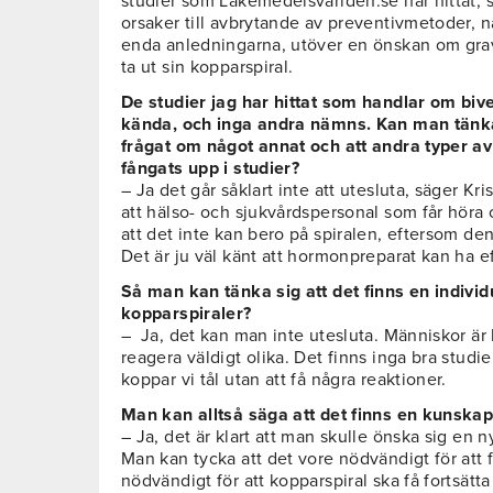
studier som Läkemedelsvärlden.se har hittat, 
orsaker till avbrytande av preventivmetoder, 
enda anledningarna, utöver en önskan om gravidi
ta ut sin kopparspiral.
De studier jag har hittat som handlar om biv
kända, och inga andra nämns. Kan man tänka 
frågat om något annat och att andra typer av
fångats upp i studier?
– Ja det går såklart inte att utesluta, säger Kr
att hälso- och sjukvårdspersonal som får höra
att det inte kan bero på spiralen, eftersom de
Det är ju väl känt att hormonpreparat kan ha 
Så man kan tänka sig att det finns en individ
kopparspiraler?
– Ja, det kan man inte utesluta. Människor är 
reagera väldigt olika. Det finns inga bra stud
koppar vi tål utan att få några reaktioner.
Man kan alltså säga att det finns en kunska
– Ja, det är klart att man skulle önska sig en n
Man kan tycka att det vore nödvändigt för att 
nödvändigt för att kopparspiral ska få fortsä