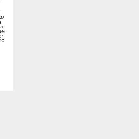
t
sta
m
der
der
ar
600
a