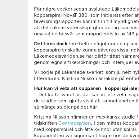
För några veckor sedan avslutade Läkemedels
kopparspiral NovaT 380, som initierats efter at
biverkningsrapporter kommit in till myndighe
att det saknas vetenskapligt underlag som visa
orsakat de besvär som rapporterats in av 149 p
Det finns dock
inte heller något underlag som
kopparspiraler skulle kunna påverka vissa indi
Läkemedelsvärlden.se har därför tittat närmare
genom egna artikelsökningar och intervjuer av
Vi börjar på Läkemedelsverket, som ju helt ny
litteraturen. Kristina Nilsson är läkare på enh
Hur kan vi veta att kopparen i kopparspirale
– Det korta svaret är: det kan vi inte veta, säg
de studier som gjorts visat att sannolikheten ä
så många studier på det här.
Kristina Nilsson nämner en mexikansk studie f
tidskriften
Contraception
. I den mättes koppar
med kopparspiral och åtta kvinnor utan spiral. 
kopparhalten var signifikant högre hos de kvi