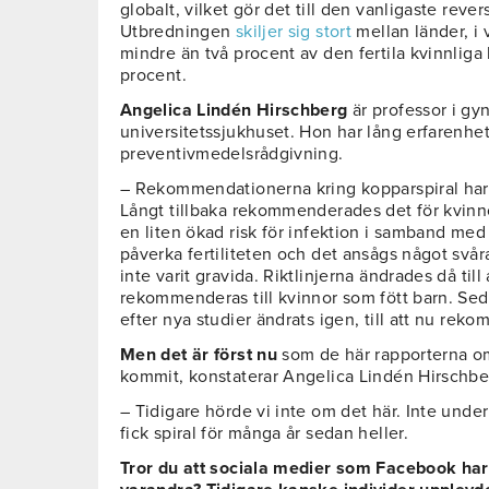
globalt, vilket gör det till den vanligaste rev
Utbredningen
skiljer sig stort
mellan länder, i 
mindre än två procent av den fertila kvinnliga
procent.
Angelica Lindén Hirschberg
är professor i gy
universitetssjukhuset. Hon har lång erfarenhe
preventivmedelsrådgivning.
– Rekommendationerna kring kopparspiral har ä
Långt tillbaka rekommenderades det för kvinnor
en liten ökad risk för infektion i samband med
påverka fertiliteten och det ansågs något svåra
inte varit gravida. Riktlinjerna ändrades då till
rekommenderas till kvinnor som fött barn. S
efter nya studier ändrats igen, till att nu reko
Men det är först nu
som de här rapporterna om
kommit, konstaterar Angelica Lindén Hirschbe
– Tidigare hörde vi inte om det här. Inte unde
fick spiral för många år sedan heller.
Tror du att sociala medier som Facebook har h