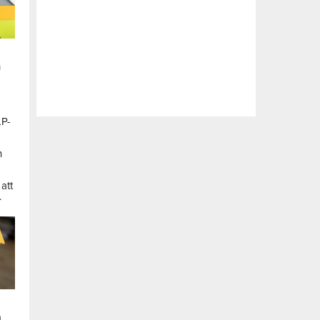
n
LP-
a
n
att
.
a