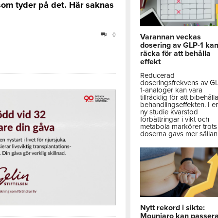
som tyder på det. Här saknas
0
Varannan veckas
dosering av GLP-1 ka
räcka för att behålla
effekt
Reducerad
doseringsfrekvens av G
1-analoger kan vara
tillräcklig för att bibehåll
behandlingseffekten. I e
ny studie kvarstod
förbättringar i vikt och
metabola markörer trots 
doserna gavs mer sällan
Nytt rekord i sikte:
Mounjaro kan passer