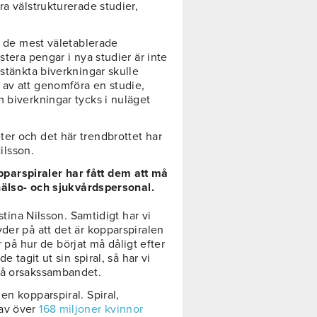
ra välstrukturerade studier,
av de mest väletablerade
stera pengar i nya studier är inte
sstänkta biverkningar skulle
 av att genomföra en studie,
 biverkningar tycks i nuläget
er och det här trendbrottet har
Nilsson.
parspiraler har fått dem att må
 hälso- och sjukvårdspersonal.
stina Nilsson. Samtidigt har vi
der på att det är kopparspiralen
å hur de börjat må dåligt efter
e tagit ut sin spiral, så har vi
på orsakssambandet.
en kopparspiral. Spiral,
 av över
168 miljoner kvinnor