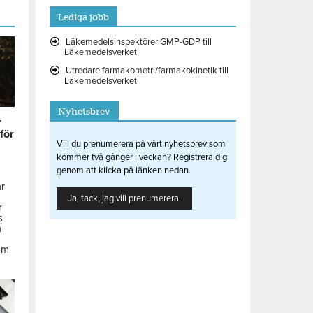
Lediga jobb
Läkemedelsinspektörer GMP-GDP till
Läkemedelsverket
Utredare farmakometri/farmakokinetik till
Läkemedelsverket
Nyhetsbrev
r
 för
Vill du prenumerera på vårt nyhetsbrev som
kommer två gånger i veckan? Registrera dig
genom att klicka på länken nedan.
ar
Ja, tack, jag vill prenumerera.
r
s
å
om