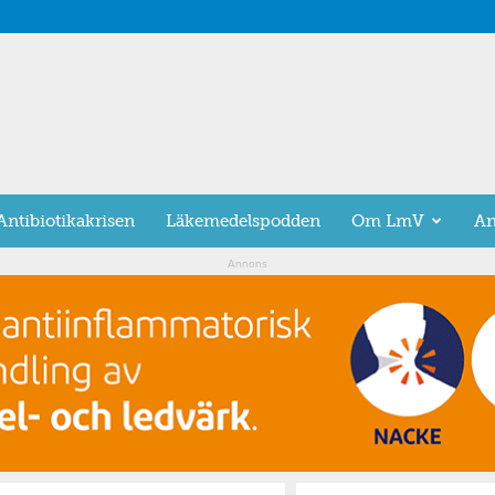
Antibiotikakrisen
Läkemedelspodden
Om LmV
An
Annons