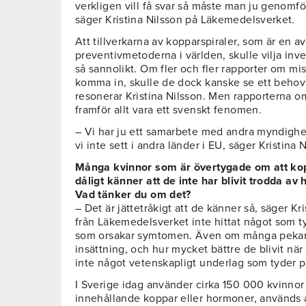
verkligen vill få svar så måste man ju genomfö
säger Kristina Nilsson på Läkemedelsverket.
Att tillverkarna av kopparspiraler, som är en 
preventivmetoderna i världen, skulle vilja inve
så sannolikt. Om fler och fler rapporter om mi
komma in, skulle de dock kanske se ett behov
resonerar Kristina Nilsson. Men rapporterna om
framför allt vara ett svenskt fenomen.
– Vi har ju ett samarbete med andra myndighet
vi inte sett i andra länder i EU, säger Kristina 
Många kvinnor som är övertygade om att kop
dåligt känner att de inte har blivit trodda av
Vad tänker du om det?
– Det är jättetråkigt att de känner så, säger Kri
från Läkemedelsverket inte hittat något som ty
som orsakar symtomen. Även om många pekar p
insättning, och hur mycket bättre de blivit när d
inte något vetenskapligt underlag som tyder 
I Sverige idag använder cirka 150 000 kvinnor 
innehållande koppar eller hormoner, används