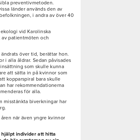
ersibla preventivmetoden.
vissa länder används den av
 befolkningen, i andra av över 40
nekologi vid Karolinska
t av patientmöten och
ndrats över tid, berättar hon.
 i alla åldrar. Sedan påvisades
 insättning som skulle kunna
re att sätta in på kvinnor som
 att kopparspiral bara skulle
edan har rekommendationerna
mmenderas för alla.
 misstänkta biverkningar har
rg.
r åren när även yngre kvinnor
jälpt individer att hitta