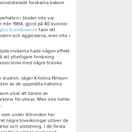
, konstaterade forskarna bakom
arhalten i blodet inte var
e från 1994, gjord på 40 kvinnor
gica Scandinavica
fann att
odern och äggledarna, men inte i
rhöjda nivåerna hade någon effekt
å att ytterligare forskning
associeras med några toxiska
v studien, säger Kristina Nilsson.
ekten av de uppmätta halterna.
som visat att bärare av
körer för stress. Men inte heller
.
or som under årtionden har
rat några biverkningar utöver de
tor och utstötning. I de flesta