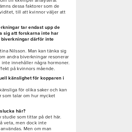
som till exempel analyserat
nämns dessa faktorer som de
tet, till att kvinnor väljer att
erkningar tar endast upp de
sig att forskarna inte har
 biverkningar därför inte
istina Nilsson. Man kan tänka sig
 om andra biverkningar resonerar
n inte innehåller några hormoner.
effekt på kvinnors mående.
uell känslighet för kopparen i
känsliga för olika saker och kan
ier som talar om hur mycket
pslucka här?
y studie som tittar på det här.
få veta, men dock inte
tta användas. Men om man