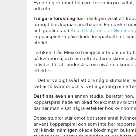
Fynden gick emot tidigare forskningsresultat
artikeln.
Tidigare forskning har
nämligen visat att kopp
förhöjd hos kopparspiralbärare. En norsk studi
och publicerad i
Acta Obstetricia et Gynecolo
kopparspiralen påverkade kopparhalten i livm
blodet.
I artikeln från Mexiko framgick inte om de fö
på kvinnorna, och artikelförfattarna skrev ocks
krävdes för att undersöka om nivåerna kunde 
effekter.
– Det är väldigt svårt att dra några slutsatser a
Det är få kvinnor och vi vet ingenting om eff
Det finns även en
annan studie, berättar hon, 
kopparspiral hade en ökad förekomst av biomar
där har man visat några effekter hos kvinnorna
Dessa studier står emot det stora antal kvinn
använt kopparspiral och som inte har rapporte
väl kända, nämligen ökade blödningar, buksmär