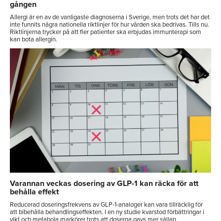
gången
Allergi är en av de vanligaste diagnoserna i Sverige, men trots det har det
inte funnits några nationella riktlinjer för hur vården ska bedrivas. Tills nu.
Riktlinjerna trycker på att fler patienter ska erbjudas immunterapi som
kan bota allergin.
Varannan veckas dosering av GLP-1 kan räcka för att
behålla effekt
Reducerad doseringsfrekvens av GLP-1-analoger kan vara tillräcklig för
att bibehålla behandlingseffekten. I en ny studie kvarstod förbättringar i
vikt och metabola markörer trots att doserna gavs mer sällan.