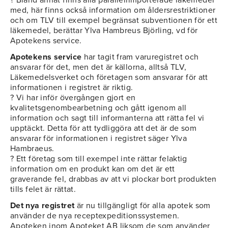
? Bland annat finns alla parallellimporterade läkemedel
med, här finns också information om åldersrestriktioner
och om TLV till exempel begränsat subventionen för ett
läkemedel, berättar Ylva Hambreus Björling, vd för
Apotekens service.
Apotekens service
har tagit fram varuregistret och
ansvarar för det, men det är källorna, alltså TLV,
Läkemedelsverket och företagen som ansvarar för att
informationen i registret är riktig.
? Vi har inför övergången gjort en
kvalitetsgenombearbetning och gått igenom all
information och sagt till informanterna att rätta fel vi
upptäckt. Detta för att tydliggöra att det är de som
ansvarar för informationen i registret säger Ylva
Hambraeus.
? Ett företag som till exempel inte rättar felaktig
information om en produkt kan om det är ett
graverande fel, drabbas av att vi plockar bort produkten
tills felet är rättat.
Det nya registret
är nu tillgängligt för alla apotek som
använder de nya receptexpeditionssystemen.
Apoteken inom Apoteket AB liksom de som använder