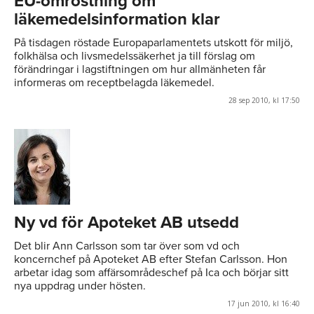
EU-omröstning om
läkemedelsinformation klar
På tisdagen röstade Europaparlamentets utskott för miljö,
folkhälsa och livsmedelssäkerhet ja till förslag om
förändringar i lagstiftningen om hur allmänheten får
informeras om receptbelagda läkemedel.
28 sep 2010, kl 17:50
Ny vd för Apoteket AB utsedd
Det blir Ann Carlsson som tar över som vd och
koncernchef på Apoteket AB efter Stefan Carlsson. Hon
arbetar idag som affärsområdeschef på Ica och börjar sitt
nya uppdrag under hösten.
17 jun 2010, kl 16:40