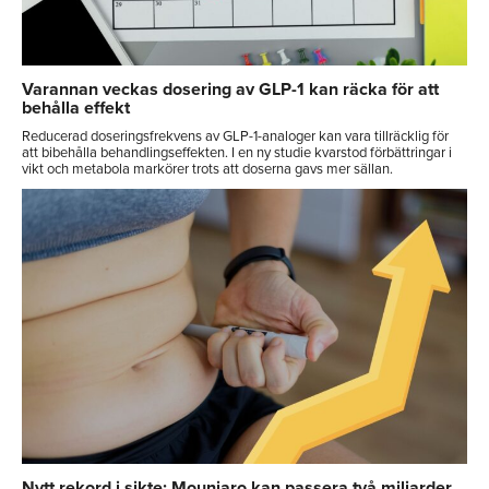
Varannan veckas dosering av GLP-1 kan räcka för att
behålla effekt
Reducerad doseringsfrekvens av GLP-1-analoger kan vara tillräcklig för
att bibehålla behandlingseffekten. I en ny studie kvarstod förbättringar i
vikt och metabola markörer trots att doserna gavs mer sällan.
Nytt rekord i sikte: Mounjaro kan passera två miljarder