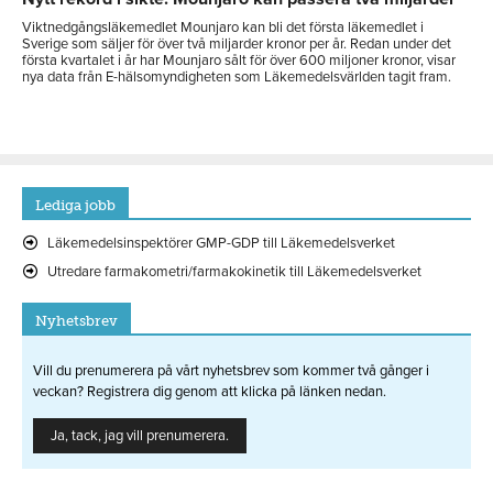
Viktnedgångsläkemedlet Mounjaro kan bli det första läkemedlet i
Sverige som säljer för över två miljarder kronor per år. Redan under det
första kvartalet i år har Mounjaro sålt för över 600 miljoner kronor, visar
nya data från E-hälsomyndigheten som Läkemedelsvärlden tagit fram.
Lediga jobb
Läkemedelsinspektörer GMP-GDP till Läkemedelsverket
Utredare farmakometri/farmakokinetik till Läkemedelsverket
Nyhetsbrev
Vill du prenumerera på vårt nyhetsbrev som kommer två gånger i
veckan? Registrera dig genom att klicka på länken nedan.
Ja, tack, jag vill prenumerera.