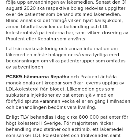
följa upp användningen av läkemedlen. Senast den 31
augusti 2020 ska respektive bolag redovisa uppgifter
över de patienter som behandlats med läkemedlen.
Bland annat ska det framgå vilken hjärt-kärlsjukdom,
annan blodfettssänkande behandling och LDL-
kolesterolnivå patienterna har, samt vilken dosering av
Praulent eller Repatha som använts.
I all sin marknadsföring och annan information om
läkemedlen måste bolagen också vara tydliga med
begränsningen om vilka patientgrupper som omfattas
av subventionen.
PCSK9-hämmarna Repatha
och Praluent är båda
monoklonala antikroppar som ökar leverns upptag av
LDL-kolesterol från blodet. Läkemedlen ges som
subkutana injektioner av patienten själv med en
förifylld spruta varannan vecka eller en gång i månaden
och behandlingen bedöms vara livslång.
Enligt TLV behandlas i dag cirka 800 000 patienter för
högt kolesterol i Sverige. För majoriteten räcker
behandling med statiner och ezitimib, ett läkemedel
som sänker LDL-kolesterolet och triglycerider, samt