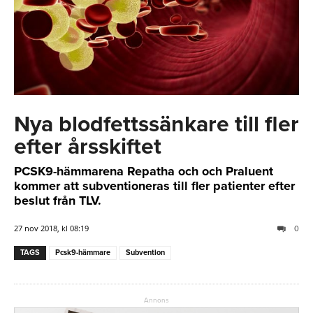
Nya blodfettssänkare till fler
efter årsskiftet
PCSK9-hämmarena Repatha och och Praluent
kommer att subventioneras till fler patienter efter
beslut från TLV.
27 nov 2018, kl 08:19
0
TAGS
Pcsk9-hämmare
Subvention
Annons