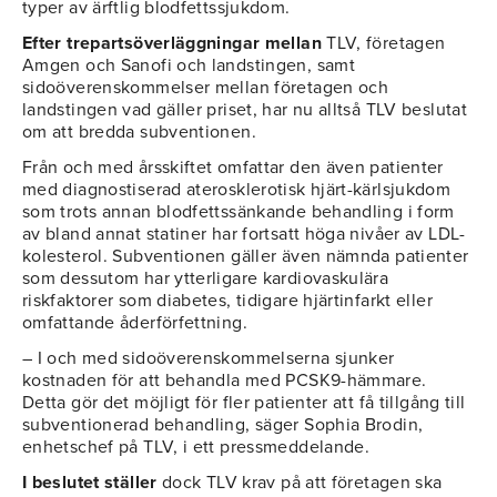
typer av ärftlig blodfettssjukdom.
Efter trepartsöverläggningar mellan
TLV, företagen
Amgen och Sanofi och landstingen, samt
sidoöverenskommelser mellan företagen och
landstingen vad gäller priset, har nu alltså TLV beslutat
om att bredda subventionen.
Från och med årsskiftet omfattar den även patienter
med diagnostiserad aterosklerotisk hjärt-kärlsjukdom
som trots annan blodfettssänkande behandling i form
av bland annat statiner har fortsatt höga nivåer av LDL-
kolesterol. Subventionen gäller även nämnda patienter
som dessutom har ytterligare kardiovaskulära
riskfaktorer som diabetes, tidigare hjärtinfarkt eller
omfattande åderförfettning.
– I och med sidoöverenskommelserna sjunker
kostnaden för att behandla med PCSK9-hämmare.
Detta gör det möjligt för fler patienter att få tillgång till
subventionerad behandling, säger Sophia Brodin,
enhetschef på TLV, i ett pressmeddelande.
I beslutet ställer
dock TLV krav på att företagen ska