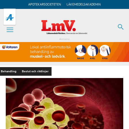
APOTEKARSOCIETETEN
LÄKEMEDELSAKADEMIN
Annons
Behandling
Beslut och riktlinjer