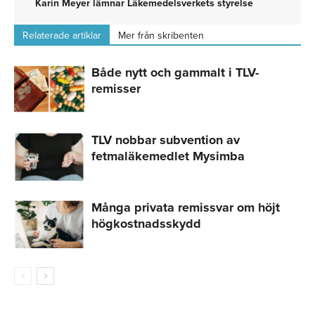
Karin Meyer lämnar Läkemedelsverkets styrelse
Relaterade artiklar
Mer från skribenten
Både nytt och gammalt i TLV-
remisser
TLV nobbar subvention av
fetmaläkemedlet Mysimba
Många privata remissvar om höjt
högkostnadsskydd