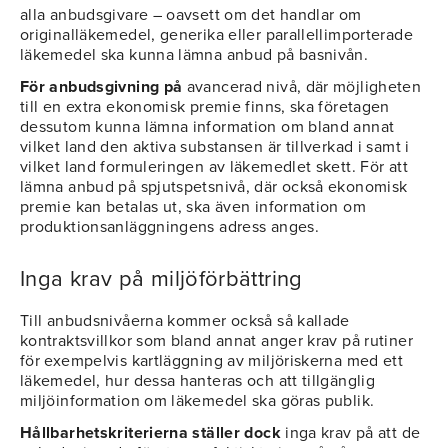
alla anbudsgivare – oavsett om det handlar om
originalläkemedel, generika eller parallellimporterade
läkemedel ska kunna lämna anbud på basnivån.
För anbudsgivning på
avancerad nivå, där möjligheten
till en extra ekonomisk premie finns, ska företagen
dessutom kunna lämna information om bland annat
vilket land den aktiva substansen är tillverkad i samt i
vilket land formuleringen av läkemedlet skett. För att
lämna anbud på spjutspetsnivå, där också ekonomisk
premie kan betalas ut, ska även information om
produktionsanläggningens adress anges.
Inga krav på miljöförbättring
Till anbudsnivåerna kommer också så kallade
kontraktsvillkor som bland annat anger krav på rutiner
för exempelvis kartläggning av miljöriskerna med ett
läkemedel, hur dessa hanteras och att tillgänglig
miljöinformation om läkemedel ska göras publik.
Hållbarhetskriterierna ställer dock
inga krav på att de