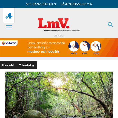
APOTEKARSOCIETETEN
LÄKEMEDELSAKADEMIN
Annons
Läkemedel
Tillverkning