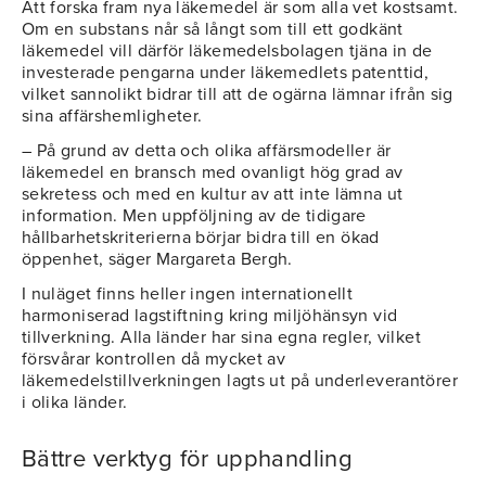
Att forska fram nya läkemedel är som alla vet kostsamt.
Om en substans når så långt som till ett godkänt
läkemedel vill därför läkemedelsbolagen tjäna in de
investerade pengarna under läkemedlets patenttid,
vilket sannolikt bidrar till att de ogärna lämnar ifrån sig
sina affärshemligheter.
– På grund av detta och olika affärsmodeller är
läkemedel en bransch med ovanligt hög grad av
sekretess och med en kultur av att inte lämna ut
information. Men uppföljning av de tidigare
hållbarhetskriterierna börjar bidra till en ökad
öppenhet, säger Margareta Bergh.
I nuläget finns heller ingen internationellt
harmoniserad lagstiftning kring miljöhänsyn vid
tillverkning. Alla länder har sina egna regler, vilket
försvårar kontrollen då mycket av
läkemedelstillverkningen lagts ut på underleverantörer
i olika länder.
Bättre verktyg för upphandling