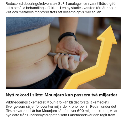
Reducerad doseringsfrekvens av GLP-1-analoger kan vara tillräcklig för
att bibehålla behandlingseffekten. I en ny studie kvarstod förbättringar i
vikt och metabola markörer trots att doserna gavs mer sällan.
Nytt rekord i sikte: Mounjaro kan passera två miljarder
Viktnedgångsläkemedlet Mounjaro kan bli det första läkemedlet i
Sverige som säljer för över två miljarder kronor per år. Redan under det
första kvartalet i år har Mounjaro sålt för över 600 miljoner kronor, visar
nya data från E-hälsomyndigheten som Läkemedelsvärlden tagit fram.