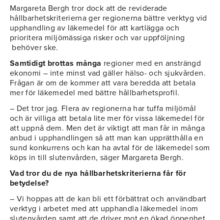
Margareta Bergh tror dock att de reviderade
hållbarhetskriterierna ger regionerna bättre verktyg vid
upphandling av läkemedel för att kartlägga och
prioritera miljömässiga risker och var uppföljning
behöver ske.
Samtidigt brottas många
regioner med en ansträngd
ekonomi – inte minst vad gäller hälso- och sjukvården.
Frågan är om de kommer att vara beredda att betala
mer för läkemedel med bättre hållbarhetsprofil.
– Det tror jag. Flera av regionerna har tuffa miljömål
och är villiga att betala lite mer för vissa läkemedel för
att uppnå dem. Men det är viktigt att man får in många
anbud i upphandlingen så att man kan upprätthålla en
sund konkurrens och kan ha avtal för de läkemedel som
köps in till slutenvården, säger Margareta Bergh.
Vad tror du de nya hållbarhetskriterierna får för
betydelse?
– Vi hoppas att de kan bli ett förbättrat och användbart
verktyg i arbetet med att upphandla läkemedel inom
slutenvården samt att de driver mot en ökad öppenhet