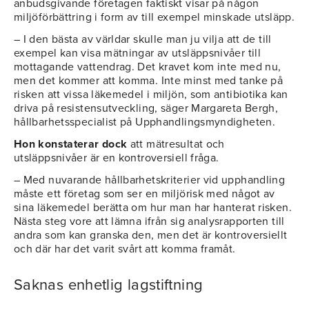
anbudsgivande företagen faktiskt visar på någon
miljöförbättring i form av till exempel minskade utsläpp.
– I den bästa av världar skulle man ju vilja att de till
exempel kan visa mätningar av utsläppsnivåer till
mottagande vattendrag. Det kravet kom inte med nu,
men det kommer att komma. Inte minst med tanke på
risken att vissa läkemedel i miljön, som antibiotika kan
driva på resistensutveckling, säger Margareta Bergh,
hållbarhetsspecialist på Upphandlingsmyndigheten.
Hon konstaterar dock
att mätresultat och
utsläppsnivåer är en kontroversiell fråga.
– Med nuvarande hållbarhetskriterier vid upphandling
måste ett företag som ser en miljörisk med något av
sina läkemedel berätta om hur man har hanterat risken.
Nästa steg vore att lämna ifrån sig analysrapporten till
andra som kan granska den, men det är kontroversiellt
och där har det varit svårt att komma framåt.
Saknas enhetlig lagstiftning