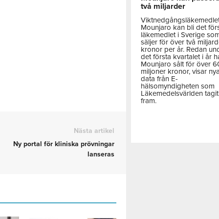
två miljarder
Viktnedgångsläkemedle
Mounjaro kan bli det för
läkemedlet i Sverige so
säljer för över två miljar
kronor per år. Redan un
det första kvartalet i år h
Mounjaro sålt för över 
miljoner kronor, visar ny
data från E-
hälsomyndigheten som
Läkemedelsvärlden tagit
fram.
Nästa artikel
Ny portal för kliniska prövningar
lanseras