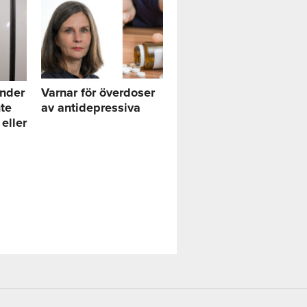
under
Varnar för överdoser
nte
av antidepressiva
 eller