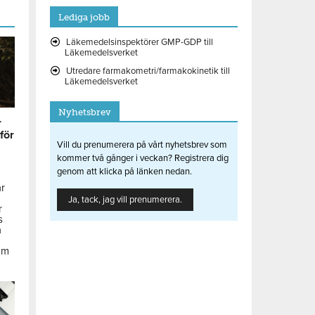
Lediga jobb
Läkemedelsinspektörer GMP-GDP till
Läkemedelsverket
Utredare farmakometri/farmakokinetik till
Läkemedelsverket
Nyhetsbrev
r
 för
Vill du prenumerera på vårt nyhetsbrev som
kommer två gånger i veckan? Registrera dig
genom att klicka på länken nedan.
ar
Ja, tack, jag vill prenumerera.
r
s
å
om