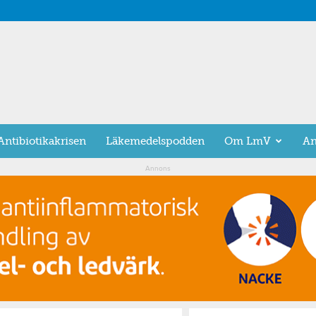
Antibiotikakrisen
Läkemedelspodden
Om LmV
An
Annons