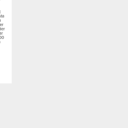
t
sta
m
der
der
ar
600
a