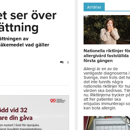
Artiklar
t ser över
ättning
ättningen av
läkemedel vad gäller
Nationella riktlinjer fö
allergivård fastställda
första gången
0
Allergi är en av de
vanligaste diagnoserna i
Sverige, men trots det h
det inte funnits några
nationella riktlinjer för hu
vården ska bedrivas. Till
nu. Riktlinjerna trycker p
att fler patienter ska
erbjudas immunterapi s
kan bota allergin.