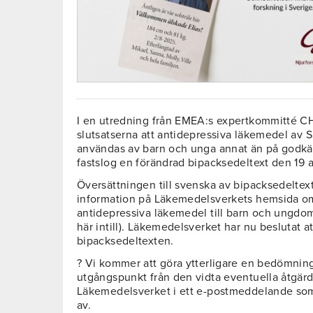
I en utredning från EMEA:s expertkommitté CH
slutsatserna att antidepressiva läkemedel av S
användas av barn och unga annat än på godk
fastslog en förändrad bipacksedeltext den 19 a
Översättningen till svenska av bipacksedeltext
information på Läkemedelsverkets hemsida 
antidepressiva läkemedel till barn och ungdom
här intill). Läkemedelsverket har nu beslutat a
bipacksedeltexten.
? Vi kommer att göra ytterligare en bedömnin
utgångspunkt från den vidta eventuella åtgärde
Läkemedelsverket i ett e-postmeddelande som
av.