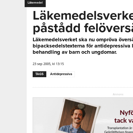
Läkemedel
Läkemedelsverke
påstådd felövers
Läkemedelsverket ska nu ompröva övers
bipacksedelstexterna för antidepressiva 
behandling av barn och ungdomar.
23 sep 2005, kl 13:15
TAGS
Antidepressiva
Annons