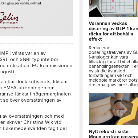
Varannan veckas
dosering av GLP-1 ka
räcka för att behålla
effekt
Reducerad
doseringsfrekvens av G
MP i våras var en av
1-analoger kan vara
SRI- och SNRI-typ inte bör
tillräcklig för att bibehåll
änd indikation. EU-kommissionen
behandlingseffekten. I e
ny studie kvarstod
ugusti.
förbättringar i vikt och
metabola markörer trots 
en har dock kritiserats, liksom
doserna gavs mer sällan
om EMEA-utredningen om
ar (se länkar i högermarginalen
tt se över översättningen av
g av översättningen och med
r, skriver Christina Wik vid
 Läkemedelsvärlden tagit del
Nytt rekord i sikte:
Mounjaro kan passer