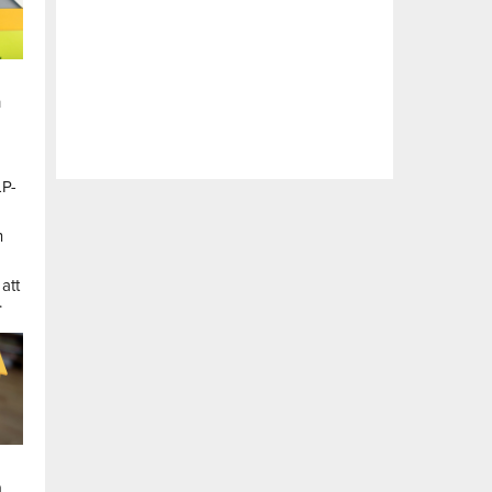
n
LP-
a
n
att
.
a