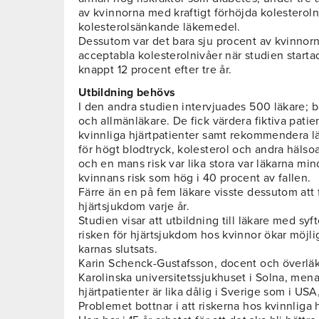
av kvinnorna med kraftigt förhöjda kolesterolni
kolesterolsänkande läkemedel.
Dessutom var det bara sju procent av kvinnor
acceptabla kolesterolnivåer när studien startad
knappt 12 procent efter tre år.
Utbildning behövs
I den andra studien intervjuades 500 läkare; 
och allmänläkare. De fick värdera fiktiva patie
kvinnliga hjärtpatienter samt rekommendera 
för högt blodtryck, kolesterol och andra häls
och en mans risk var lika stora var läkarna min
kvinnans risk som hög i 40 procent av fallen.
Färre än en på fem läkare visste dessutom att 
hjärtsjukdom varje år.
Studien visar att utbildning till läkare med syf
risken för hjärtsjukdom hos kvinnor ökar möjligh
karnas slutsats.
Karin Schenck-Gustafsson, docent och överläka
Karolinska universitetssjukhuset i Solna, men
hjärtpatienter är lika dålig i Sverige som i U
Problemet bottnar i att riskerna hos kvinnliga h