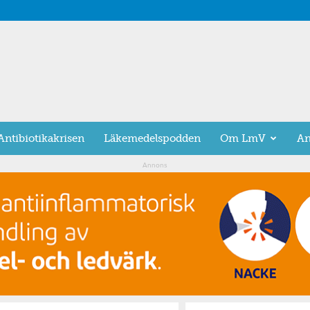
Antibiotikakrisen
Läkemedelspodden
Om LmV
An
Annons