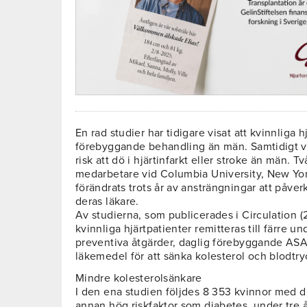
En rad studier har tidigare visat att kvinnliga 
förebyggande behandling än män. Samtidigt ve
risk att dö i hjärtinfarkt eller stroke än män. 
medarbetare vid Columbia University, New York,
förändrats trots år av ansträngningar att påve
deras läkare.
Av studierna, som publicerades i Circulation (2
kvinnliga hjärtpatienter remitteras till färre u
preventiva åtgärder, daglig förebyggande ASA
läkemedel för att sänka kolesterol och blodtry
Mindre kolesterolsänkare
I den ena studien följdes 8 353 kvinnor med d
annan hög riskfaktor som diabetes, under tre å