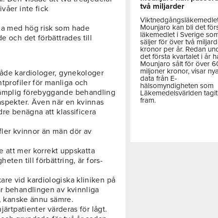
två miljarder
våer inte fick
Viktnedgångsläkemedle
Mounjaro kan bli det för
na med hög risk som hade
läkemedlet i Sverige so
e och det förbättrades till
säljer för över två miljar
kronor per år. Redan un
det första kvartalet i år h
Mounjaro sålt för över 
miljoner kronor, visar ny
både kardiologer, gynekologer
data från E-
ntprofiler för manliga och
hälsomyndigheten som
lämplig förebyggande behandling
Läkemedelsvärlden tagit
fram.
oaspekter. Även när en kvinnas
dre benägna att klassificera
fler kvinnor än män dör av
te att mer korrekt uppskatta
eten till förbättring, är fors-
re vid kardiologiska kliniken på
ar behandlingen av kvinnliga
SA, kanske ännu sämre.
järtpatienter värderas för lågt.