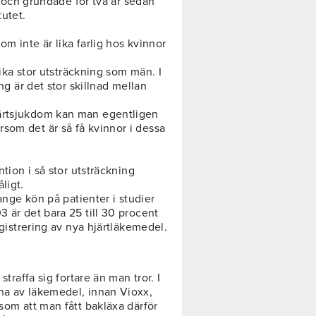
re och grundade för två år sedan
utet.
m inte är lika farlig hos kvinnor
 lika stor utsträckning som män. I
ing är det stor skillnad mellan
järtsjukdom kan man egentligen
som det är så få kvinnor i dessa
ntion i så stor utsträckning
ligt.
 ange kön på patienter i studier
3 är det bara 25 till 30 procent
egistrering av nya hjärtläkemedel.
straffa sig fortare än man tror. I
na av läkemedel, innan Vioxx,
 som att man fått bakläxa därför