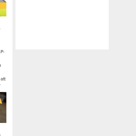
n
LP-
a
n
att
.
a