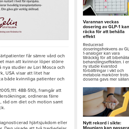
Varannan veckas
dosering av GLP-1 ka
räcka för att behålla
effekt
Reducerad
doseringsfrekvens av G
1-analoger kan vara
hjärtpatienter får sämre vård och
tillräcklig för att bibehåll
t man att kvinnor löper större
behandlingseffekten. I e
ny studie kvarstod
Två nya studier av Lori Mosca och
förbättringar i vikt och
 USA visar att litet har
metabola markörer trots 
rka både kvinnliga patienter och
doserna gavs mer sällan
005;111: 488-510), framgår att
ndersökningar, ordineras färre
, råd om diet och motion samt
ck.
iagnosticerad hjärtsjukdom eller
Nytt rekord i sikte:
Mounjaro kan passer
r. Den visade att två tredjedelar