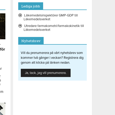
Lediga jobb
Läkemedelsinspektörer GMP-GDP till
Läkemedelsverket
Utredare farmakometri/farmakokinetik till
Läkemedelsverket
Nyhetsbrev
r
 för
Vill du prenumerera på vårt nyhetsbrev som
kommer två gånger i veckan? Registrera dig
genom att klicka på länken nedan.
ar
Ja, tack, jag vill prenumerera.
r
s
å
om