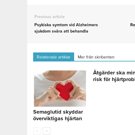
Previous article
Psykiska symtom vid Alzheimers
Re
sjukdom svåra att behandla
Relaterade artiklar
Mer från skribenten
Åtgärder ska mi
risk för hjärtpro
Semaglutid skyddar
överviktigas hjärtan