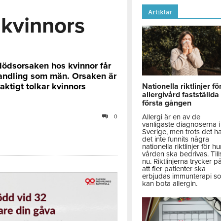
Artiklar
 kvinnors
 dödsorsaken hos kvinnor får
handling som män. Orsaken är
aktigt tolkar kvinnors
Nationella riktlinjer fö
allergivård fastställda
första gången
Allergi är en av de
0
vanligaste diagnoserna i
Sverige, men trots det h
det inte funnits några
nationella riktlinjer för hu
vården ska bedrivas. Till
nu. Riktlinjerna trycker p
att fler patienter ska
erbjudas immunterapi s
kan bota allergin.