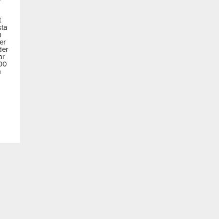
t
sta
m
der
der
ar
600
a