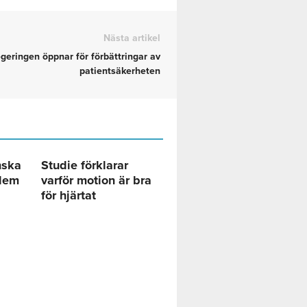
Nästa artikel
geringen öppnar för förbättringar av
patientsäkerheten
nska
Studie förklarar
blem
varför motion är bra
för hjärtat