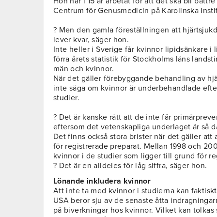
Hon har i 15 år arbetat för att det ska bli bätt
Centrum för Genusmedicin på Karolinska Instit
? Men den gamla föreställningen att hjärtsjukdo
lever kvar, säger hon.
Inte heller i Sverige får kvinnor lipidsänkare i
förra årets statistik för Stockholms läns landst
män och kvinnor.
När det gäller förebyggande behandling av h
inte säga om kvinnor är underbehandlade efter
studier.
? Det är kanske rätt att de inte får primärpreve
eftersom det vetenskapliga underlaget är så då
Det finns också stora brister när det gäller att
för registrerade preparat. Mellan 1998 och 200
kvinnor i de studier som ligger till grund för r
? Det är en alldeles för låg siffra, säger hon.
Lönande inkludera kvinnor
Att inte ta med kvinnor i studierna kan faktiskt 
USA beror sju av de senaste åtta indragningar
på biverkningar hos kvinnor. Vilket kan tolkas