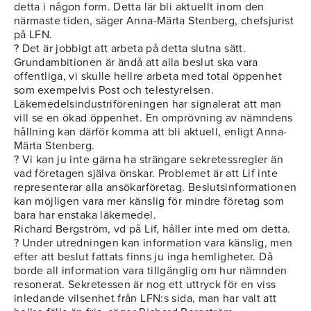
detta i någon form. Detta lär bli aktuellt inom den
närmaste tiden, säger Anna-Märta Stenberg, chefsjurist
på LFN.
? Det är jobbigt att arbeta på detta slutna sätt.
Grundambitionen är ändå att alla beslut ska vara
offentliga, vi skulle hellre arbeta med total öppenhet
som exempelvis Post och telestyrelsen.
Läkemedelsindustriföreningen har signalerat att man
vill se en ökad öppenhet. En omprövning av nämndens
hållning kan därför komma att bli aktuell, enligt Anna-
Märta Stenberg.
? Vi kan ju inte gärna ha strängare sekretessregler än
vad företagen själva önskar. Problemet är att Lif inte
representerar alla ansökarföretag. Beslutsinformationen
kan möjligen vara mer känslig för mindre företag som
bara har enstaka läkemedel.
Richard Bergström, vd på Lif, håller inte med om detta.
? Under utredningen kan information vara känslig, men
efter att beslut fattats finns ju inga hemligheter. Då
borde all information vara tillgänglig om hur nämnden
resonerat. Sekretessen är nog ett uttryck för en viss
inledande vilsenhet från LFN:s sida, man har valt att