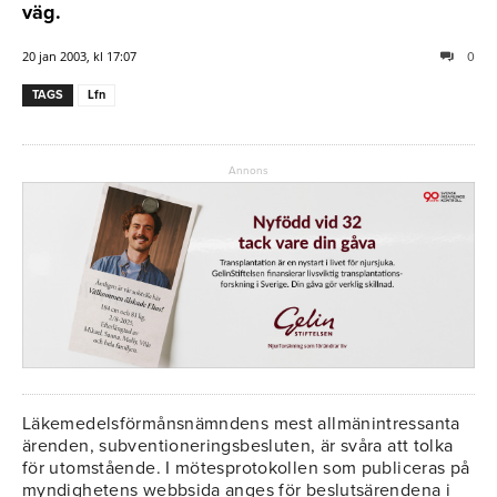
väg.
20 jan 2003, kl 17:07
0
TAGS
Lfn
Annons
Läkemedelsförmånsnämndens mest allmänintressanta
ärenden, subventioneringsbesluten, är svåra att tolka
för utomstående. I mötesprotokollen som publiceras på
myndighetens webbsida anges för beslutsärendena i