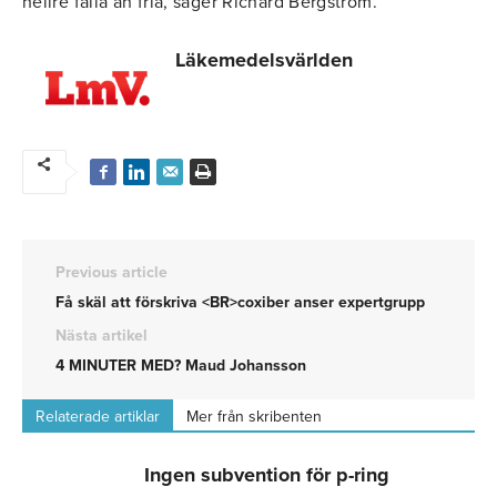
hellre fälla än fria, säger Richard Bergström.
Läkemedelsvärlden
Previous article
Få skäl att förskriva <BR>coxiber anser expertgrupp
Nästa artikel
4 MINUTER MED? Maud Johansson
Relaterade artiklar
Mer från skribenten
Ingen subvention för p-ring