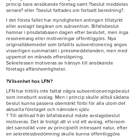
princip bara ansökande företag samt ?beslut meddelas
senare? eller ?beslut fattades om fortsatt beredning?.
I det första fallet har myndigheten antingen tillstyrkt
eller avslagit begäran om subvention. Bifallsbeslut
hamnar i prisdatabasen dagen efter beslutet, men inga
resonemang eller motiveringar offentliggörs. Nya
originalläkemedel som bifallits subventionering anges
visserligen summariskt i pressmeddelanden, men med
uppemot en månads eftersläpning.
Sekretessen motiveras av hänsyn till ansökande
företags affärshemligheter.
?Vilsenhet hos LFN?
LFN har hittills inte fattat några subventioneringsbeslut
som inneburit avslag. Men i princip skulle alltså sådana
beslut kunna passera obemärkt förbi för alla utom det
aktuella företaget och nämnden själv.
? Till skillnad från bifallsbeslut måste avslagsbeslut
motiveras. Det är troligt att vi vid ett avslag, eftersom
det sannolikt vore av principiellt intressant natur, efter
en sekretessbedömning skulle kunna offentliggöra