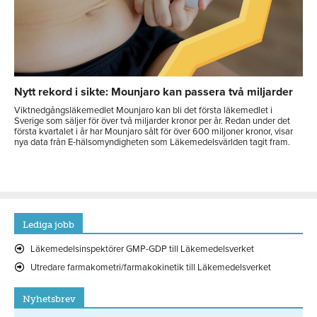
Nytt rekord i sikte: Mounjaro kan passera två miljarder
Viktnedgångsläkemedlet Mounjaro kan bli det första läkemedlet i
Sverige som säljer för över två miljarder kronor per år. Redan under det
första kvartalet i år har Mounjaro sålt för över 600 miljoner kronor, visar
nya data från E-hälsomyndigheten som Läkemedelsvärlden tagit fram.
Lediga jobb
Läkemedelsinspektörer GMP-GDP till Läkemedelsverket
Utredare farmakometri/farmakokinetik till Läkemedelsverket
Nyhetsbrev