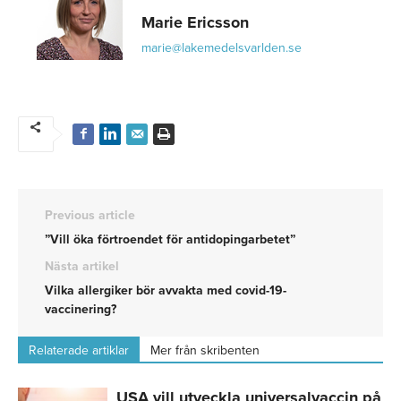
Marie Ericsson
marie@lakemedelsvarlden.se
Previous article
”Vill öka förtroendet för antidopingarbetet”
Nästa artikel
Vilka allergiker bör avvakta med covid-19-
vaccinering?
Relaterade artiklar
Mer från skribenten
USA vill utveckla universalvaccin på