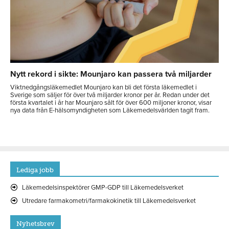
Nytt rekord i sikte: Mounjaro kan passera två miljarder
Viktnedgångsläkemedlet Mounjaro kan bli det första läkemedlet i
Sverige som säljer för över två miljarder kronor per år. Redan under det
första kvartalet i år har Mounjaro sålt för över 600 miljoner kronor, visar
nya data från E-hälsomyndigheten som Läkemedelsvärlden tagit fram.
Lediga jobb
Läkemedelsinspektörer GMP-GDP till Läkemedelsverket
Utredare farmakometri/farmakokinetik till Läkemedelsverket
Nyhetsbrev