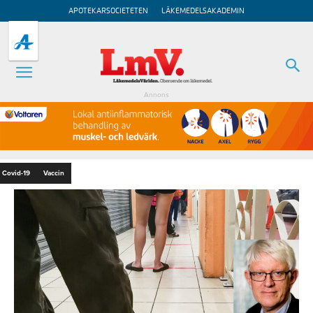
APOTEKARSOCIETETEN
LÄKEMEDELSAKADEMIN
Annons
Covid-19
Vaccin