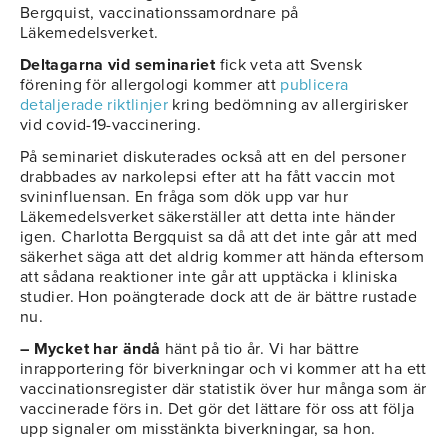
Bergquist, vaccinationssamordnare på
Läkemedelsverket.
Deltagarna vid seminariet
fick veta att Svensk
förening för allergologi kommer att
publicera
detaljerade riktlinjer
kring bedömning av allergirisker
vid covid-19-vaccinering.
På seminariet diskuterades också att en del personer
drabbades av narkolepsi efter att ha fått vaccin mot
svininfluensan. En fråga som dök upp var hur
Läkemedelsverket säkerställer att detta inte händer
igen. Charlotta Bergquist sa då att det inte går att med
säkerhet säga att det aldrig kommer att hända eftersom
att sådana reaktioner inte går att upptäcka i kliniska
studier. Hon poängterade dock att de är bättre rustade
nu.
– Mycket har ändå
hänt på tio år. Vi har bättre
inrapportering för biverkningar och vi kommer att ha ett
vaccinationsregister där statistik över hur många som är
vaccinerade förs in. Det gör det lättare för oss att följa
upp signaler om misstänkta biverkningar, sa hon.