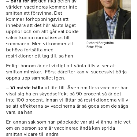
– Bara för att
den rika delen av
världen vaccineras kommer inte
smittan att försvinna. Det
kommer förhoppningsvis att
innebära att det här akuta läget
upphör och om allt går väl borde
saker kunna normaliseras till
sommaren. Men vi kommer att
Richard Bergström.
Foto: Efpia.
behöva fortsätta med
restriktioner ett tag till, sa han.
Enligt honom är det viktigt att vänta tills vi ser att
smittan minskar. Först därefter kan vi successivt börja
öppna upp samhället igen.
– Vi måste hålla
ut lite till. Även om flera vacciner har
visat sig ha en skyddseffekt på 90 procent så är det
inte 100 procent. Innan vi lättar på restriktionerna vill vi
se att effekterna av vaccinerna är så goda som de sägs
vara, sa han.
En annan sak som han påpekade var att vi ännu inte vet
om en person som är vaccinerad ändå kan sprida
smittan vidare till andra.