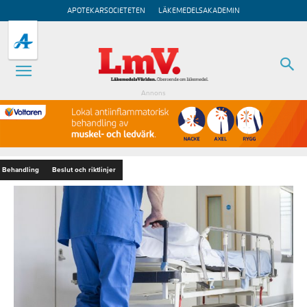
APOTEKARSOCIETETEN
LÄKEMEDELSAKADEMIN
Annons
Behandling
Beslut och riktlinjer