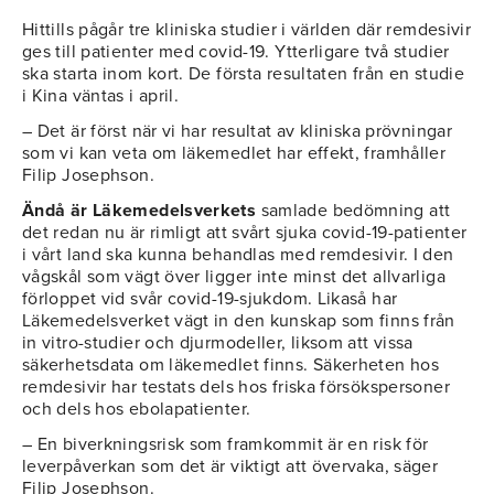
Hittills pågår tre kliniska studier i världen där remdesivir
ges till patienter med covid-19. Ytterligare två studier
ska starta inom kort. De första resultaten från en studie
i Kina väntas i april.
– Det är först när vi har resultat av kliniska prövningar
som vi kan veta om läkemedlet har effekt, framhåller
Filip Josephson.
Ändå är Läkemedelsverkets
samlade bedömning att
det redan nu är rimligt att svårt sjuka covid-19-patienter
i vårt land ska kunna behandlas med remdesivir. I den
vågskål som vägt över ligger inte minst det allvarliga
förloppet vid svår covid-19-sjukdom. Likaså har
Läkemedelsverket vägt in den kunskap som finns från
in vitro-studier och djurmodeller, liksom att vissa
säkerhetsdata om läkemedlet finns. Säkerheten hos
remdesivir har testats dels hos friska försökspersoner
och dels hos ebolapatienter.
– En biverkningsrisk som framkommit är en risk för
leverpåverkan som det är viktigt att övervaka, säger
Filip Josephson.