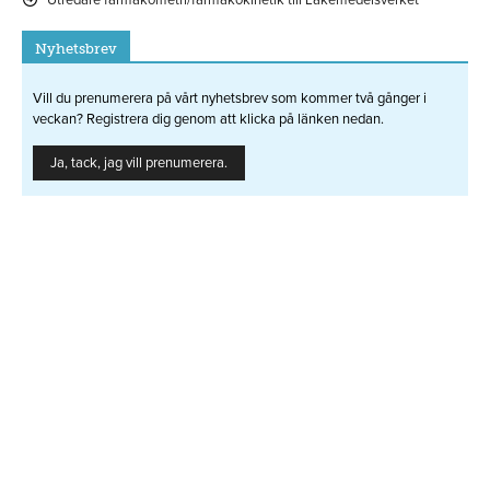
Utredare farmakometri/farmakokinetik till Läkemedelsverket
Nyhetsbrev
Vill du prenumerera på vårt nyhetsbrev som kommer två gånger i
veckan? Registrera dig genom att klicka på länken nedan.
Ja, tack, jag vill prenumerera.