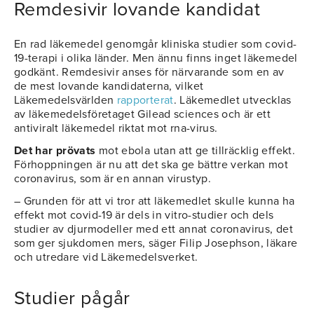
Remdesivir lovande kandidat
En rad läkemedel genomgår kliniska studier som covid-
19-terapi i olika länder. Men ännu finns inget läkemedel
godkänt. Remdesivir anses för närvarande som en av
de mest lovande kandidaterna, vilket
Läkemedelsvärlden
rapporterat
. Läkemedlet utvecklas
av läkemedelsföretaget Gilead sciences och är ett
antiviralt läkemedel riktat mot rna-virus.
Det har prövats
mot ebola utan att ge tillräcklig effekt.
Förhoppningen är nu att det ska ge bättre verkan mot
coronavirus, som är en annan virustyp.
– Grunden för att vi tror att läkemedlet skulle kunna ha
effekt mot covid-19 är dels in vitro-studier och dels
studier av djurmodeller med ett annat coronavirus, det
som ger sjukdomen mers, säger Filip Josephson, läkare
och utredare vid Läkemedelsverket.
Studier pågår