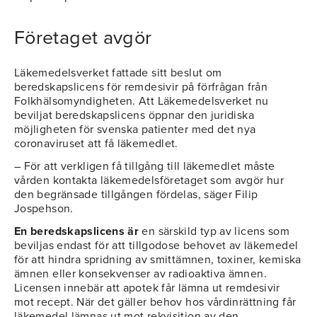
Företaget avgör
Läkemedelsverket fattade sitt beslut om
beredskapslicens för remdesivir på förfrågan från
Folkhälsomyndigheten. Att Läkemedelsverket nu
beviljat beredskapslicens öppnar den juridiska
möjligheten för svenska patienter med det nya
coronaviruset att få läkemedlet.
– För att verkligen få tillgång till läkemedlet måste
vården kontakta läkemedelsföretaget som avgör hur
den begränsade tillgången fördelas, säger Filip
Jospehson.
En beredskapslicens är
en särskild typ av licens som
beviljas endast för att tillgodose behovet av läkemedel
för att hindra spridning av smittämnen, toxiner, kemiska
ämnen eller konsekvenser av radioaktiva ämnen.
Licensen innebär att apotek får lämna ut remdesivir
mot recept. När det gäller behov hos vårdinrättning får
läkemedel lämnas ut mot rekvisition av den