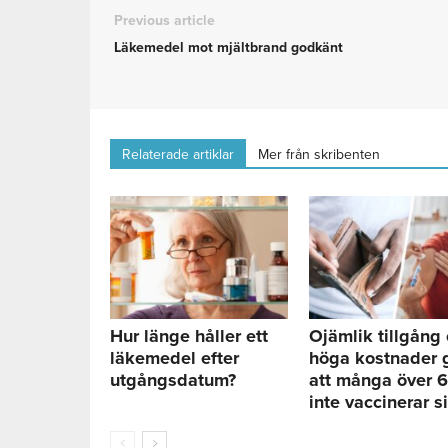
Previous article
Läkemedel mot mjältbrand godkänt
Relaterade artiklar
Mer från skribenten
Hur länge håller ett
Ojämlik tillgång
läkemedel efter
höga kostnader 
utgångsdatum?
att många över 
inte vaccinerar s