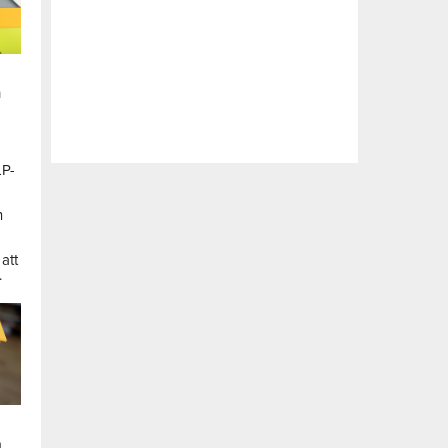
n
LP-
a
n
att
.
a