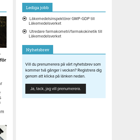
Lediga jobb
Läkemedelsinspektörer GMP-GDP till
Läkemedelsverket
Utredare farmakometri/farmakokinetik till
Läkemedelsverket
Nyhetsbrev
r
 för
Vill du prenumerera på vårt nyhetsbrev som
kommer två gånger i veckan? Registrera dig
genom att klicka på länken nedan.
ar
Ja, tack, jag vill prenumerera.
r
s
å
om