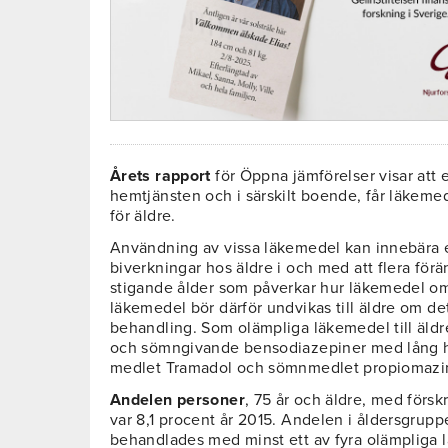
Årets rapport
för Öppna jämförelser visar att e
hemtjänsten och i särskilt boende, får läkem
för äldre.
Användning av vissa läkemedel kan innebära e
biverkningar hos äldre i och med att flera för
stigande ålder som påverkar hur läkemedel om
läkemedel bör därför undvikas till äldre om det 
behandling. Som olämpliga läkemedel till äld
och sömngivande bensodiazepiner med lång hal
medlet Tramadol och sömnmedlet propiomazi
Andelen personer
, 75 år och äldre, med förs
var 8,1 procent år 2015. Andelen i åldersgrup
behandlades med minst ett av fyra olämpliga l