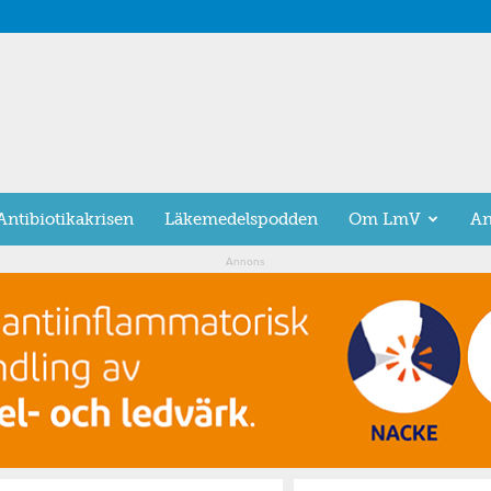
Antibiotikakrisen
Läkemedelspodden
Om LmV
An
Annons