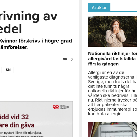
Artiklar
krivning av
edel
 Kvinnor förskrivs i högre grad
ämförelser.
Nationella riktlinjer fö
allergivård fastställda
0
första gången
Skl
Allergi är en av de
vanligaste diagnoserna i
Sverige, men trots det h
det inte funnits några
nationella riktlinjer för hu
vården ska bedrivas. Till
nu. Riktlinjerna trycker p
att fler patienter ska
erbjudas immunterapi s
kan bota allergin.