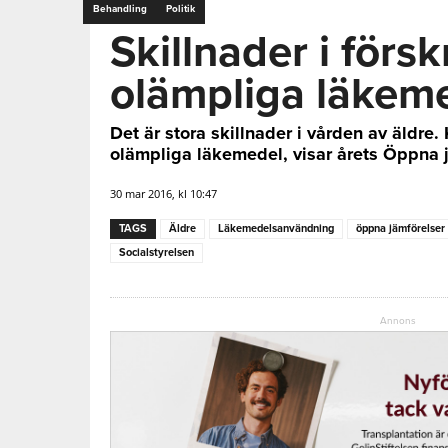
Behandling
Politik
Skillnader i förs
olämpliga läkem
Det är stora skillnader i vården av äldre.
olämpliga läkemedel, visar årets Öppna j
30 mar 2016, kl 10:47
TAGS
Äldre
Läkemedelsanvändning
öppna jämförelser
Socialstyrelsen
Annons