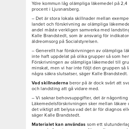
Ydre kommun låg olämpliga läkemedel på 2,4 
procent i Ljusnarsberg.
– Det är stora lokala skillnader mellan exempel
landet och förskrivning av olämpliga läkemed
andel måste verkligen samverka med landsting
Kalle Brandstedt, som är ansvarig för indikato
äldreomsorg på Socialstyrelsen.
– Generellt har förskrivningen av olämpliga lä
inte haft uppdelat på olika grupper så som he
Förskrivningen av olämpliga läkemedel till gr
minskat, men vi har inte följt den gruppen så 
några säkra slutsatser, säger Kalle Brandstedt.
Vad skillnaderna
beror på är dock svårt att s
och landsting att gå vidare med.
– Vi saknar behovsuppgifter, det är någonting
Läkemedelsförskrivningen sker mellan läkare o
det viktigt att belysa vad det är för diagnos el
säger Kalle Brandstedt.
Materialet kan användas
som ett slutunderla