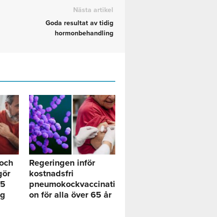
Nästa artikel
Goda resultat av tidig
hormonbehandling
 och
Regeringen inför
gör
kostnadsfri
65
pneumokockvaccinati
ig
on för alla över 65 år