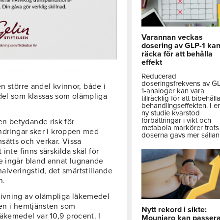
Varannan veckas
dosering av GLP-1 ka
räcka för att behålla
effekt
Reducerad
doseringsfrekvens av G
n större andel kvinnor, både i
1-analoger kan vara
edel som klassas som olämpliga
tillräcklig för att bibehåll
behandlingseffekten. I e
ny studie kvarstod
förbättringar i vikt och
n betydande risk för
metabola markörer trots 
ändringar sker i kroppen med
doserna gavs mer sällan
sätts och verkar. Vissa
inte finns särskilda skäl för
re ingår bland annat lugnande
veringstid, det smärtstillande
n.
krivning av olämpliga läkemedel
pen i hemtjänsten som
Nytt rekord i sikte:
äkemedel var 10,9 procent. I
Mounjaro kan passer