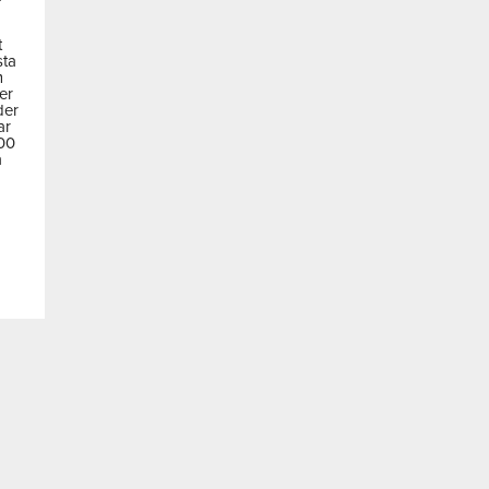
t
sta
m
der
der
ar
600
a