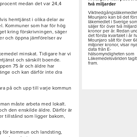
procent medan det var 24,4
två miljarder
Viktnedgångsläkemedle
Mounjaro kan bli det för
vis hemtjänst i olika delar av
läkemedlet i Sverige so
el. Kommuner som har för hög
säljer för över två miljar
kronor per år. Redan un
et kring förskrivningen, säger
det första kvartalet i år h
rer och öppna jämförelser av
Mounjaro sålt för över 
miljoner kronor, visar ny
data från E-
kemedel minskat. Tidigare har vi
hälsomyndigheten som
Läkemedelsvärlden tagit
mtjänst och särskilt boende.
fram.
uppen 75 år och äldre har
länge och kan därför inte dra
vara på och upp till varje kommun
 man måste arbeta med lokalt.
ch den enskilde äldre. Därför är
ler tillstånd som ligger bakom,
g för kommun och landsting,