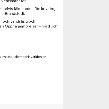
 verksamheter.
empelvis läkemedelsförskrivning
lle Brandstedt.
r och Landsting och
en Öppna jämförelser – vård och
ournalist Läkemedelsvärlden.se