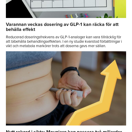
Varannan veckas dosering av GLP-1 kan räcka för att
behålla effekt
Reducerad doseringsfrekvens av GLP-1-analoger kan vara tillräcklig för
att bibehålla behandlingseffekten. I en ny studie kvarstod förbättringar i
vikt och metabola markörer trots att doserna gavs mer sällan.
Nytt rekord i sikte: Mounjaro kan passera två miljarder