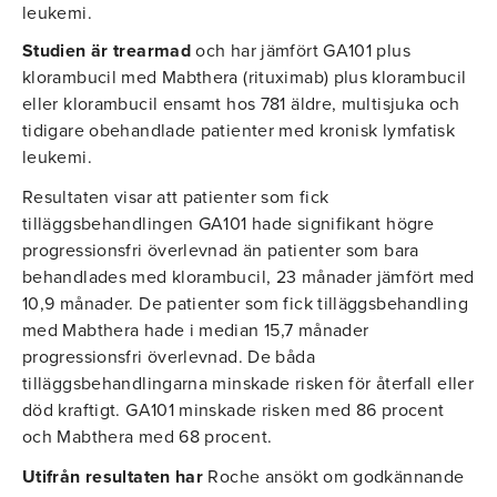
leukemi.
Studien är trearmad
och har jämfört GA101 plus
klorambucil med Mabthera (rituximab) plus klorambucil
eller klorambucil ensamt hos 781 äldre, multisjuka och
tidigare obehandlade patienter med kronisk lymfatisk
leukemi.
Resultaten visar att patienter som fick
tilläggsbehandlingen GA101 hade signifikant högre
progressionsfri överlevnad än patienter som bara
behandlades med klorambucil, 23 månader jämfört med
10,9 månader. De patienter som fick tilläggsbehandling
med Mabthera hade i median 15,7 månader
progressionsfri överlevnad. De båda
tilläggsbehandlingarna minskade risken för återfall eller
död kraftigt. GA101 minskade risken med 86 procent
och Mabthera med 68 procent.
Utifrån resultaten har
Roche ansökt om godkännande