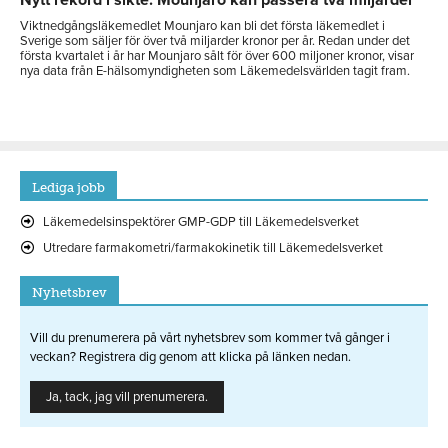
Viktnedgångsläkemedlet Mounjaro kan bli det första läkemedlet i
Sverige som säljer för över två miljarder kronor per år. Redan under det
första kvartalet i år har Mounjaro sålt för över 600 miljoner kronor, visar
nya data från E-hälsomyndigheten som Läkemedelsvärlden tagit fram.
Lediga jobb
Läkemedelsinspektörer GMP-GDP till Läkemedelsverket
Utredare farmakometri/farmakokinetik till Läkemedelsverket
Nyhetsbrev
Vill du prenumerera på vårt nyhetsbrev som kommer två gånger i
veckan? Registrera dig genom att klicka på länken nedan.
Ja, tack, jag vill prenumerera.