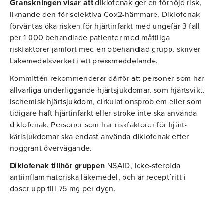
Granskningen visar att
diklofenak ger en förhöjd risk,
liknande den för selektiva Cox2-hämmare. Diklofenak
förväntas öka risken för hjärtinfarkt med ungefär 3 fall
per 1 000 behandlade patienter med måttliga
riskfaktorer jämfört med en obehandlad grupp, skriver
Läkemedelsverket i ett pressmeddelande.
Kommittén rekommenderar därför att personer som har
allvarliga underliggande hjärtsjukdomar, som hjärtsvikt,
ischemisk hjärtsjukdom, cirkulationsproblem eller som
tidigare haft hjärtinfarkt eller stroke inte ska använda
diklofenak. Personer som har riskfaktorer för hjärt-
kärlsjukdomar ska endast använda diklofenak efter
noggrant övervägande.
Diklofenak tillhör gruppen
NSAID, icke-steroida
antiinflammatoriska läkemedel, och är receptfritt i
doser upp till 75 mg per dygn.