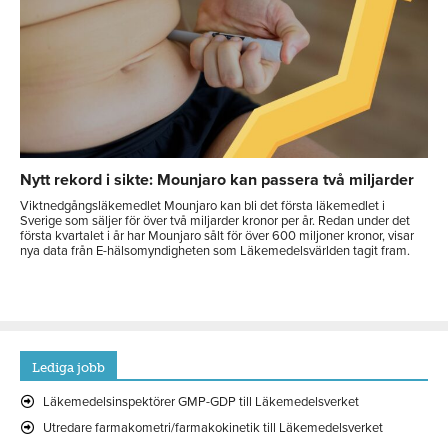
Nytt rekord i sikte: Mounjaro kan passera två miljarder
Viktnedgångsläkemedlet Mounjaro kan bli det första läkemedlet i
Sverige som säljer för över två miljarder kronor per år. Redan under det
första kvartalet i år har Mounjaro sålt för över 600 miljoner kronor, visar
nya data från E-hälsomyndigheten som Läkemedelsvärlden tagit fram.
Lediga jobb
Läkemedelsinspektörer GMP-GDP till Läkemedelsverket
Utredare farmakometri/farmakokinetik till Läkemedelsverket