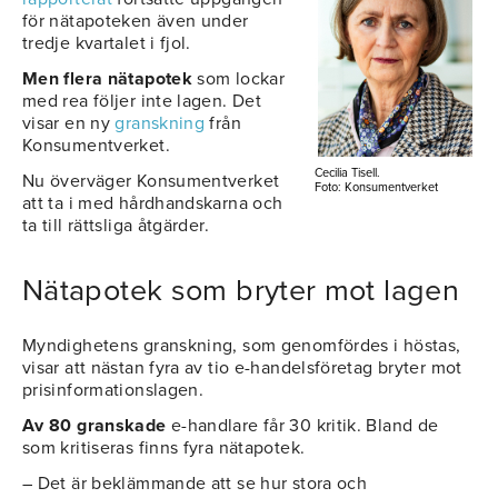
för nätapoteken även under
tredje kvartalet i fjol.
Men flera nätapotek
som lockar
med rea följer inte lagen. Det
visar en ny
granskning
från
Konsumentverket.
Cecilia Tisell.
Nu överväger Konsumentverket
Foto: Konsumentverket
att ta i med hårdhandskarna och
ta till rättsliga åtgärder.
Nätapotek som bryter mot lagen
Myndighetens granskning, som genomfördes i höstas,
visar att nästan fyra av tio e-handelsföretag bryter mot
prisinformationslagen.
Av 80 granskade
e-handlare får 30 kritik. Bland de
som kritiseras finns fyra nätapotek.
– Det är beklämmande att se hur stora och