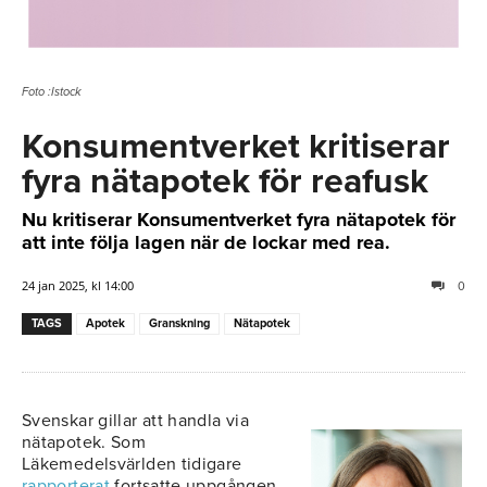
Foto :Istock
Konsumentverket kritiserar
fyra nätapotek för reafusk
Nu kritiserar Konsumentverket fyra nätapotek för
att inte följa lagen när de lockar med rea.
24 jan 2025, kl 14:00
0
TAGS
Apotek
Granskning
Nätapotek
Svenskar gillar att handla via
nätapotek. Som
Läkemedelsvärlden tidigare
rapporterat
fortsatte uppgången