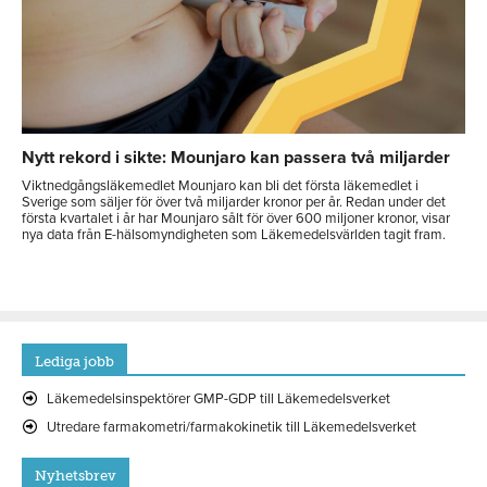
Nytt rekord i sikte: Mounjaro kan passera två miljarder
Viktnedgångsläkemedlet Mounjaro kan bli det första läkemedlet i
Sverige som säljer för över två miljarder kronor per år. Redan under det
första kvartalet i år har Mounjaro sålt för över 600 miljoner kronor, visar
nya data från E-hälsomyndigheten som Läkemedelsvärlden tagit fram.
Lediga jobb
Läkemedelsinspektörer GMP-GDP till Läkemedelsverket
Utredare farmakometri/farmakokinetik till Läkemedelsverket
Nyhetsbrev