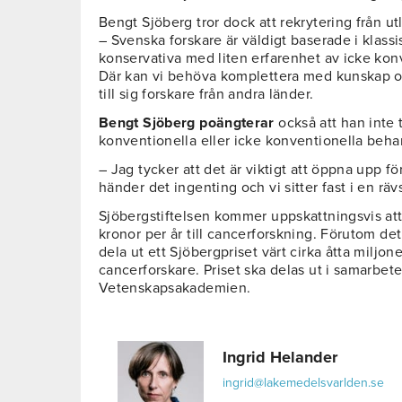
Bengt Sjöberg tror dock att rekrytering från u
– Svenska forskare är väldigt baserade i klas
konservativa med liten erfarenhet av icke ko
Där kan vi behöva komplettera med kunskap oc
till sig forskare från andra länder.
Bengt Sjöberg poängterar
också att han inte t
konventionella eller icke konventionella beha
– Jag tycker att det är viktigt att öppna upp f
händer det ingenting och vi sitter fast i en rä
Sjöbergstiftelsen kommer uppskattningsvis att 
kronor per år till cancerforskning. Förutom d
dela ut ett Sjöbergpriset värt cirka åtta miljon
cancerforskare. Priset ska delas ut i samarbe
Vetenskapsakademien.
Ingrid Helander
ingrid@lakemedelsvarlden.se