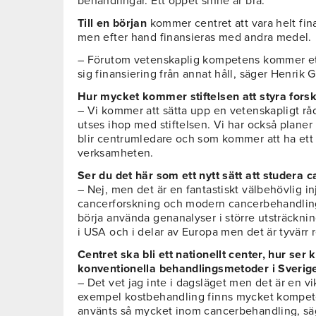
behandlingar. Ett öppet sinne är bra.
Till en början
kommer centret att vara helt fin
men efter hand finansieras med andra medel.
– Förutom vetenskaplig kompetens kommer ett s
sig finansiering från annat håll, säger Henrik 
Hur mycket kommer stiftelsen att styra fors
– Vi kommer att sätta upp en vetenskapligt r
utses ihop med stiftelsen. Vi har också planer 
blir centrumledare och som kommer att ha ett 
verksamheten.
Ser du det här som ett nytt sätt att studera 
– Nej, men det är en fantastiskt välbehövlig in
cancerforskning och modern cancerbehandling.
börja använda genanalyser i större utsträckni
i USA och i delar av Europa men det är tyvärr r
Centret ska bli ett nationellt center, hur se
konventionella behandlingsmetoder i Sverig
– Det vet jag inte i dagsläget men det är en vikt
exempel kostbehandling finns mycket kompet
använts så mycket inom cancerbehandling, sä