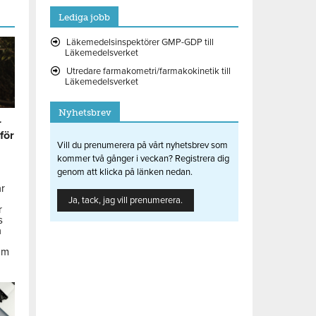
Lediga jobb
Läkemedelsinspektörer GMP-GDP till
Läkemedelsverket
Utredare farmakometri/farmakokinetik till
Läkemedelsverket
Nyhetsbrev
r
 för
Vill du prenumerera på vårt nyhetsbrev som
kommer två gånger i veckan? Registrera dig
genom att klicka på länken nedan.
ar
Ja, tack, jag vill prenumerera.
r
s
å
om