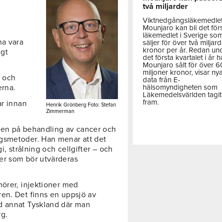
två miljarder
Viktnedgångsläkemedle
Mounjaro kan bli det för
läkemedlet i Sverige so
na vara
säljer för över två miljar
kronor per år. Redan un
ngt
det första kvartalet i år h
Mounjaro sålt för över 
miljoner kronor, visar ny
I och
data från E-
hälsomyndigheten som
erna.
Läkemedelsvärlden tagit
fram.
ar innan
Henrik Grönberg Foto: Stefan
Zimmerman
nen på behandling av cancer och
gsmetoder. Han menar att det
i, strålning och cellgifter – och
er som bör utvärderas
mörer, injektioner med
en. Det finns en uppsjö av
d annat Tyskland där man
rg.