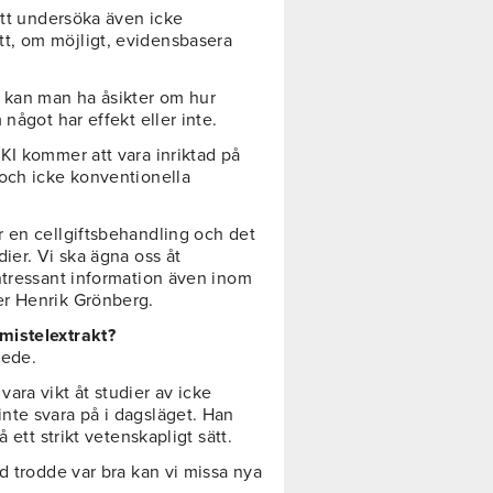
att undersöka även icke
t, om möjligt, evidensbasera
n kan man ha åsikter om hur
något har effekt eller inte.
 KI kommer att vara inriktad på
 och icke konventionella
 en cellgiftsbehandling och det
ier. Vi ska ägna oss åt
ntressant information även inom
er Henrik Grönberg.
mistelextrakt?
kede.
ara vikt åt studier av icke
nte svara på i dagsläget. Han
 ett strikt vetenskapligt sätt.
d trodde var bra kan vi missa nya