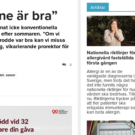
Artiklar
nne är bra”
nat icke konventionella
 efter sommaren. ”Om vi
trodde var bra kan vi missa
, vikarierande prorektor för
Nationella riktlinjer fö
allergivård fastställda
första gången
0
Allergi är en av de
tet. cancer
vanligaste diagnoserna i
Sverige, men trots det h
det inte funnits några
nationella riktlinjer för hu
vården ska bedrivas. Till
nu. Riktlinjerna trycker p
att fler patienter ska
erbjudas immunterapi s
kan bota allergin.