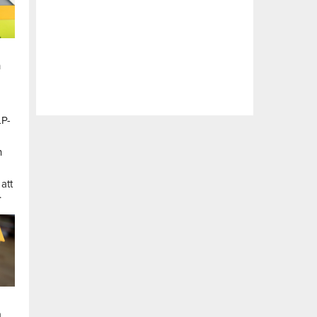
n
LP-
a
n
att
.
a