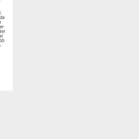
t
sta
m
der
der
ar
600
a