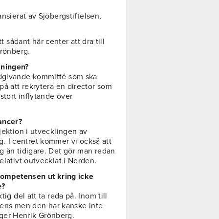
ansierat av Sjöbergstiftelsen,
ådant här center att dra till
Grönberg.
kningen?
ådgivande kommitté som ska
på att rekrytera en director som
stort inflytande över
cancer?
jektion i utvecklingen av
 I centret kommer vi också att
ng än tidigare. Det gör man redan
elativt outvecklat i Norden.
r kompetensen ut kring icke
e?
ig del att ta reda på. Inom till
ens men den har kanske inte
ger Henrik Grönberg.