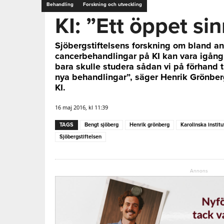
Behandling
Forskning och utveckling
KI: ”Ett öppet si
Sjöbergstiftelsens forskning om bland an
cancerbehandlingar på KI kan vara igång
bara skulle studera sådan vi på förhand 
nya behandlingar”, säger Henrik Grönberg
KI.
16 maj 2016, kl 11:39
TAGS
Bengt sjöberg
Henrik grönberg
Karolinska institu
Sjöbergstiftelsen
Annons