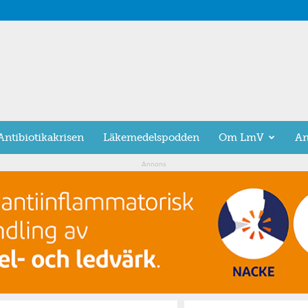
Antibiotikakrisen
Läkemedelspodden
Om LmV
An
Annons