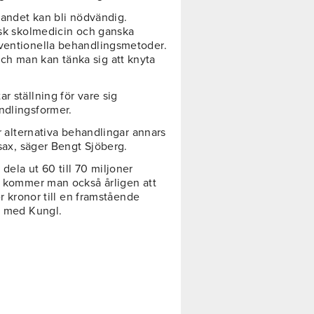
tlandet kan bli nödvändig.
sisk skolmedicin och ganska
nventionella behandlingsmetoder.
h man kan tänka sig att knyta
ar ställning för vare sig
ndlingsformer.
ör alternativa behandlingar annars
vsax, säger Bengt Sjöberg.
dela ut 60 till 70 miljoner
et kommer man också årligen att
er kronor till en framstående
te med Kungl.