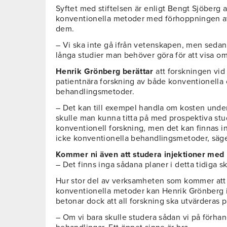
Syftet med stiftelsen är enligt Bengt Sjöberg 
konventionella metoder med förhoppningen at
dem.
– Vi ska inte gå ifrån vetenskapen, men seda
långa studier man behöver göra för att visa om 
Henrik Grönberg berättar
att forskningen vid
patientnära forskning av både konventionella
behandlingsmetoder.
– Det kan till exempel handla om kosten under
skulle man kunna titta på med prospektiva stud
konventionell forskning, men det kan finnas i
icke konventionella behandlingsmetoder, säg
Kommer ni även att studera injektioner med 
– Det finns inga sådana planer i detta tidiga s
Hur stor del av verksamheten som kommer att v
konventionella metoder kan Henrik Grönberg i
betonar dock att all forskning ska utvärderas på
– Om vi bara skulle studera sådan vi på förhan