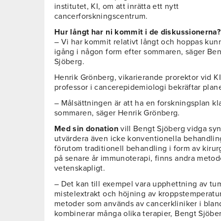
institutet, KI, om att inrätta ett nytt
cancerforskningscentrum.
Hur långt har ni kommit i de diskussionerna?
– Vi har kommit relativt långt och hoppas kun
igång i någon form efter sommaren, säger Be
Sjöberg.
Henrik Grönberg, vikarierande prorektor vid K
professor i cancerepidemiologi bekräftar plan
– Målsättningen är att ha en forskningsplan kl
sommaren, säger Henrik Grönberg.
Med sin donation
vill Bengt Sjöberg vidga sy
utvärdera även icke konventionella behandlin
förutom traditionell behandling i form av kirurg
på senare år immunoterapi, finns andra metod
vetenskapligt.
– Det kan till exempel vara upphettning av tu
mistelextrakt och höjning av kroppstemperatur
metoder som används av cancerkliniker i blan
kombinerar många olika terapier, Bengt Sjöbe