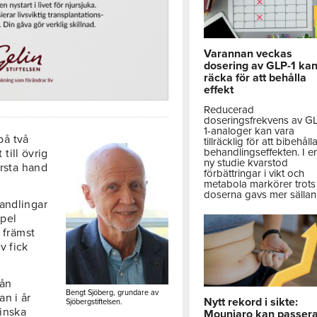
Varannan veckas
dosering av GLP-1 ka
räcka för att behålla
effekt
Reducerad
doseringsfrekvens av G
1-analoger kan vara
på två
tillräcklig för att bibehåll
behandlingseffekten. I e
 till övrig
ny studie kvarstod
örsta hand
förbättringar i vikt och
metabola markörer trots 
doserna gavs mer sällan
andlingar
mpel
 främst
v fick
rån
Bengt Sjöberg, grundare av
n i år
Nytt rekord i sikte:
Sjöbergstiftelsen.
inska
Mounjaro kan passer