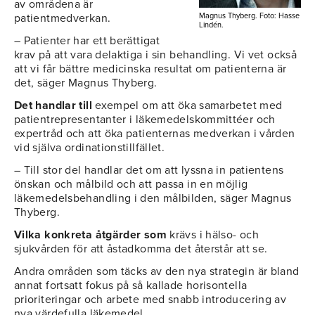
av områdena är
patientmedverkan.
Magnus Thyberg. Foto: Hasse
Lindén.
– Patienter har ett berättigat
krav på att vara delaktiga i sin behandling. Vi vet också
att vi får bättre medicinska resultat om patienterna är
det, säger Magnus Thyberg.
Det handlar till
exempel om att öka samarbetet med
patientrepresentanter i läkemedelskommittéer och
expertråd och att öka patienternas medverkan i vården
vid själva ordinationstillfället.
– Till stor del handlar det om att lyssna in patientens
önskan och målbild och att passa in en möjlig
läkemedelsbehandling i den målbilden, säger Magnus
Thyberg.
Vilka konkreta åtgärder som
krävs i hälso- och
sjukvården för att åstadkomma det återstår att se.
Andra områden som täcks av den nya strategin är bland
annat fortsatt fokus på så kallade horisontella
prioriteringar och arbete med snabb introducering av
nya värdefulla läkemedel.