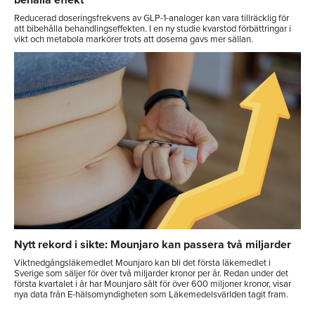
Reducerad doseringsfrekvens av GLP-1-analoger kan vara tillräcklig för
att bibehålla behandlingseffekten. I en ny studie kvarstod förbättringar i
vikt och metabola markörer trots att doserna gavs mer sällan.
Nytt rekord i sikte: Mounjaro kan passera två miljarder
Viktnedgångsläkemedlet Mounjaro kan bli det första läkemedlet i
Sverige som säljer för över två miljarder kronor per år. Redan under det
första kvartalet i år har Mounjaro sålt för över 600 miljoner kronor, visar
nya data från E-hälsomyndigheten som Läkemedelsvärlden tagit fram.