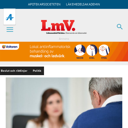
APOTEKARSOCIETETEN
LÄKEMEDELSAKADEMIN
Annons
Beslut och riktlinjer
Politik