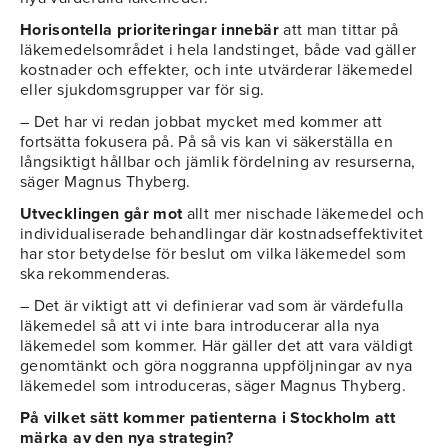
Horisontella prioriteringar innebär
att man tittar på
läkemedelsområdet i hela landstinget, både vad gäller
kostnader och effekter, och inte utvärderar läkemedel
eller sjukdomsgrupper var för sig.
– Det har vi redan jobbat mycket med kommer att
fortsätta fokusera på. På så vis kan vi säkerställa en
långsiktigt hållbar och jämlik fördelning av resurserna,
säger Magnus Thyberg.
Utvecklingen går mot
allt mer nischade läkemedel och
individualiserade behandlingar där kostnadseffektivitet
har stor betydelse för beslut om vilka läkemedel som
ska rekommenderas.
– Det är viktigt att vi definierar vad som är värdefulla
läkemedel så att vi inte bara introducerar alla nya
läkemedel som kommer. Här gäller det att vara väldigt
genomtänkt och göra noggranna uppföljningar av nya
läkemedel som introduceras, säger Magnus Thyberg.
På vilket sätt kommer patienterna i Stockholm att
märka av den nya strategin?