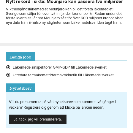
Nytt rekord i sikte: Mounjaro kan passera två miljarder
Viktnedgångsläkemedlet Mounjaro kan bli det första läkemedlet i
Sverige som säljer för över två miljarder kronor per år. Redan under det
första kvartalet i år har Mounjaro sålt för över 600 miljoner kronor, visar
nya data från E-hälsomyndigheten som Läkemedelsvärlden tagit fram.
Lediga jobb
Läkemedelsinspektörer GMP-GDP till Läkemedelsverket
Utredare farmakometri/farmakokinetik till Läkemedelsverket
Nyhetsbrev
Vill du prenumerera på vårt nyhetsbrev som kommer två gånger i
veckan? Registrera dig genom att klicka på länken nedan.
Ja, tack, jag vill prenumerera.