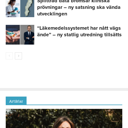
Splittrad data bromsar kliniska
prövningar – ny satsning ska vända
utvecklingen
“Läkemedelssystemet har nått vägs
ände” – ny statlig utredning tillsätts
Artiklar