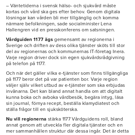
– Väntetiderna i svensk hälso- och sjukvård måste
kortas och vård ska ges efter behov. Genom digitala
lösningar kan vården bli mer tillgänglig och komma
närmare befolkningen, sade socialminister Lena
Hallengren vid en presskonferens om satsningen.
Vårdguiden 1177 ägs
gemensamt av regionerna i
Sverige och driften av dess olika tjänster sköts till stor
del av regionernas och kommunernas IT-företag Inera.
Varje region driver dock sin egen sjukvårdsrådgivning
på telefon på 1177.
Och när det gäller vilka e-tjänster som finns tillgängliga
på 1177 beror det på var patienten bor. Varje region
väljer själv vilket utbud av e-tjänster som ska erbjudas
invånarna. Det kan bland annat handla om att digitalt
kunna boka och avboka vårdbesök, begära intyg, läsa
sin journal, förnya recept, beställa klamydiatest och
ställa frågor till en sjuksköterska.
Nu vill regionerna
stärka 1177 Vårdguidens roll, bland
annat genom att utveckla fler digitala tjänster och en
mer sammanhållen struktur där dessa ingår. Det är detta