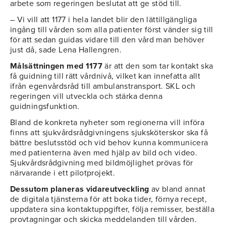
arbete som regeringen beslutat att ge stöd till.
– Vi vill att 1177 i hela landet blir den lättillgängliga
ingång till vården som alla patienter först vänder sig till
för att sedan guidas vidare till den vård man behöver
just då, sade Lena Hallengren.
Målsättningen med 1177
är att den som tar kontakt ska
få guidning till rätt vårdnivå, vilket kan innefatta allt
ifrån egenvårdsråd till ambulanstransport. SKL och
regeringen vill utveckla och stärka denna
guidningsfunktion.
Bland de konkreta nyheter som regionerna vill införa
finns att sjukvårdsrådgivningens sjuksköterskor ska få
bättre beslutsstöd och vid behov kunna kommunicera
med patienterna även med hjälp av bild och video.
Sjukvårdsrådgivning med bildmöjlighet prövas för
närvarande i ett pilotprojekt.
Dessutom planeras vidareutveckling
av bland annat
de digitala tjänsterna för att boka tider, förnya recept,
uppdatera sina kontaktuppgifter, följa remisser, beställa
provtagningar och skicka meddelanden till vården.