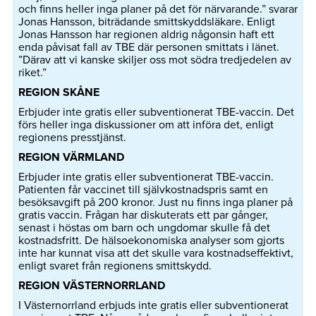
och finns heller inga planer på det för närvarande.” svarar
Jonas Hansson, biträdande smittskyddsläkare. Enligt
Jonas Hansson har regionen aldrig någonsin haft ett
enda påvisat fall av TBE där personen smittats i länet.
”Därav att vi kanske skiljer oss mot södra tredjedelen av
riket.”
REGION SKÅNE
Erbjuder inte gratis eller subventionerat TBE-vaccin. Det
förs heller inga diskussioner om att införa det, enligt
regionens presstjänst.
REGION VÄRMLAND
Erbjuder inte gratis eller subventionerat TBE-vaccin.
Patienten får vaccinet till självkostnadspris samt en
besöksavgift på 200 kronor. Just nu finns inga planer på
gratis vaccin. Frågan har diskuterats ett par gånger,
senast i höstas om barn och ungdomar skulle få det
kostnadsfritt. De hälsoekonomiska analyser som gjorts
inte har kunnat visa att det skulle vara kostnadseffektivt,
enligt svaret från regionens smittskydd.
REGION VÄSTERNORRLAND
I Västernorrland erbjuds inte gratis eller subventionerat