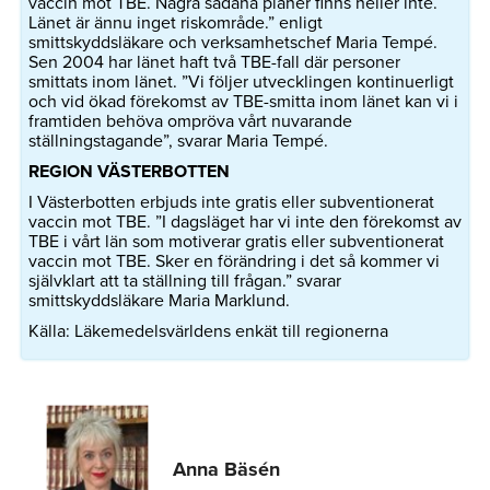
vaccin mot TBE. Några sådana planer finns heller inte.
Länet är ännu inget riskområde.” enligt
smittskyddsläkare och verksamhetschef Maria Tempé.
Sen 2004 har länet haft två TBE-fall där personer
smittats inom länet. ”Vi följer utvecklingen kontinuerligt
och vid ökad förekomst av TBE-smitta inom länet kan vi i
framtiden behöva ompröva vårt nuvarande
ställningstagande”, svarar Maria Tempé.
REGION VÄSTERBOTTEN
I Västerbotten erbjuds inte gratis eller subventionerat
vaccin mot TBE. ”I dagsläget har vi inte den förekomst av
TBE i vårt län som motiverar gratis eller subventionerat
vaccin mot TBE. Sker en förändring i det så kommer vi
självklart att ta ställning till frågan.” svarar
smittskyddsläkare Maria Marklund.
Källa: Läkemedelsvärldens enkät till regionerna
Anna Bäsén