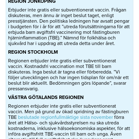
REGION JÖNKÖPING
Erbjuder inte gratis eller subventionerat vaccin. Frågan
diskuteras, men ännu är inget beslut taget, enligt
presstjänsten. Den politiska ledningen har avsatt pengar
i budgeten för i år för att ”utreda förutsättningarna för att
erbjuda barn avgiftsfri vaccinering mot fästingburen
hjärninflammation (TBE).” Nämnd för folkhälsa och
sjukvård har i uppdrag att utreda detta under året.
REGION STOCKHOLM
Regionen erbjuder inte gratis eller subventionerat
vaccin. Kostnadsfri vaccination mot TBE till barn
diskuteras. Inga beslut är tagna eller förberedda. ”Vi
följer utvecklingen och har ingen tidsplan för om/när ett
beslut blir aktuellt. Bedömningen görs löpande”, svarar
pressansvarig.
VÄSTRA GÖTALANDS REGIONEN
Regionen erbjuder inte gratis eller subventionerat
vaccin. Men på grund av ökad spridning av fästingburen
TBE
beslutade regionfullmäktige sista november
förra
året att Hälso- och sjukvårdsstyrelsen nu ska utreda
kostnaderna, inklusive hälsoekonomiska aspekter, för att
införa avgiftsfritt TBE-vaccin till barn och unga. Även