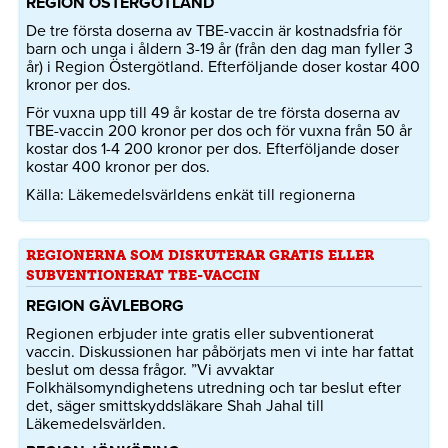
REGION ÖSTERGÖTLAND
De tre första doserna av TBE-vaccin är kostnadsfria för
barn och unga i åldern 3-19 år (från den dag man fyller 3
år) i Region Östergötland. Efterföljande doser kostar 400
kronor per dos.
För vuxna upp till 49 år kostar de tre första doserna av
TBE-vaccin 200 kronor per dos och för vuxna från 50 år
kostar dos 1-4 200 kronor per dos. Efterföljande doser
kostar 400 kronor per dos.
Källa: Läkemedelsvärldens enkät till regionerna
REGIONERNA SOM DISKUTERAR GRATIS ELLER
SUBVENTIONERAT TBE-VACCIN
REGION GÄVLEBORG
Regionen erbjuder inte gratis eller subventionerat
vaccin. Diskussionen har påbörjats men vi inte har fattat
beslut om dessa frågor. ”Vi avvaktar
Folkhälsomyndighetens utredning och tar beslut efter
det, säger smittskyddsläkare Shah Jahal till
Läkemedelsvärlden.