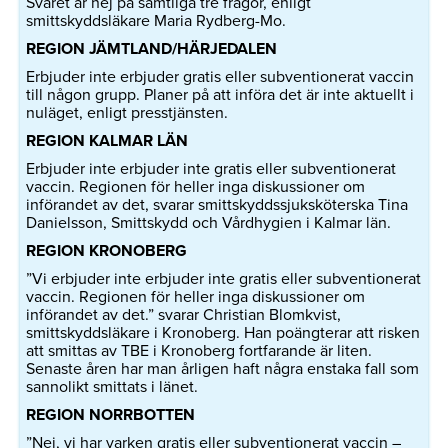
Svaret är nej på samtliga tre frågor, enligt
smittskyddsläkare Maria Rydberg-Mo.
REGION JÄMTLAND/HÄRJEDALEN
Erbjuder inte erbjuder gratis eller subventionerat vaccin
till någon grupp. Planer på att införa det är inte aktuellt i
nuläget, enligt presstjänsten.
REGION KALMAR LÄN
Erbjuder inte erbjuder inte gratis eller subventionerat
vaccin. Regionen för heller inga diskussioner om
införandet av det, svarar smittskyddssjuksköterska Tina
Danielsson, Smittskydd och Vårdhygien i Kalmar län.
REGION KRONOBERG
”Vi erbjuder inte erbjuder inte gratis eller subventionerat
vaccin. Regionen för heller inga diskussioner om
införandet av det.” svarar Christian Blomkvist,
smittskyddsläkare i Kronoberg. Han poängterar att risken
att smittas av TBE i Kronoberg fortfarande är liten.
Senaste åren har man årligen haft några enstaka fall som
sannolikt smittats i länet.
REGION NORRBOTTEN
”Nej, vi har varken gratis eller subventionerat vaccin –