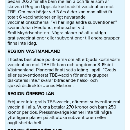
Sedan 2022 får alla barn mellan 3 och 18 år som är
skrivna i Region Uppsala kostnadsfri vaccination mot
TBE. Om man börjar vid 3 års ålder kan man alltså få
totalt 6 vaccinationer enligt nuvarande
vaccinationsschema. ”Vi har inga andra subventioner.”
svarar Johan Hedlund, enhetschef vid
Smittskyddsenheten. Några planer på att utvidga
gratisvaccinationer eller subventioner till andra grupper
finns inte idag.
REGION VÄSTMANLAND
I höstas beslutade politikerna om att erbjuda kostnadsfri
vaccination mot TBE för barn och ungdomar 3-19 år i
Västmanland. Planerad är att sätta igång i april. ”Gratis
eller subventionerat TBE-vaccin för andra grupper
diskuteras inte.” svarar biträdande hälso- och
sjukvårdsdirektör Jonas Ekström.
REGION ÖREBRO LÄN
Erbjuder inte gratis TBE-vaccin, däremot subventionerat
vaccin till alla. Vuxna betalar 270 kronor och barn 250
kronor per dos. Pressansvariga känner inte till några
ytterligare planer på att utöka subventionen eller
avgiftsbefria helt.