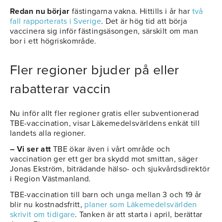
Redan nu börjar
fästingarna vakna. Hittills i år har
två
fall rapporterats i Sverige
. Det är hög tid att börja
vaccinera sig inför fästingsäsongen, särskilt om man
bor i ett högriskområde.
Fler regioner bjuder på eller
rabatterar vaccin
Nu inför allt fler regioner gratis eller subventionerad
TBE-vaccination, visar Läkemedelsvärldens enkät till
landets alla regioner.
– Vi ser att
TBE ökar även i vårt område och
vaccination ger ett ger bra skydd mot smittan, säger
Jonas Ekström, biträdande hälso- och sjukvårdsdirektör
i Region Västmanland.
TBE-vaccination till barn och unga mellan 3 och 19 år
blir nu kostnadsfritt,
planer som Läkemedelsvärlden
skrivit om tidigare
. Tanken är att starta i april, berättar