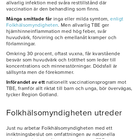
allvarlig infektion med svåra resttillstånd där
vaccination är den behandling som finns.
Många smittade får
inga eller milda symtom,
enligt
Folkhälsomyndigheten
. Men allvarlig TBE ger
hjärnhinneinflammation med hög feber, svår
huvudvärk, förvirring och emellanåt kramper och
förlamningar.
Omkring 30 procent, oftast vuxna, får kvarstående
besvär som huvudvärk och trötthet som leder till
koncentrations och minnesstörningar. Dödsfall är
sällsynta men de förekommer.
Införandet av ett
nationellt vaccinationsprogram mot
TBE, framför allt riktat till barn och unga, bör övervägas,
tycker Region Gotland.
Folkhälsomyndigheten utreder
Just nu arbetar Folkhälsomyndigheten med ett
inriktningsbeslut om omfattningen av nationella