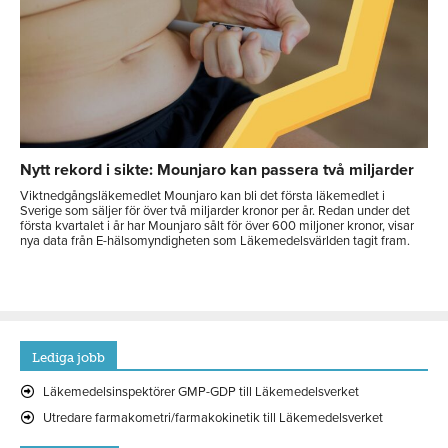
Nytt rekord i sikte: Mounjaro kan passera två miljarder
Viktnedgångsläkemedlet Mounjaro kan bli det första läkemedlet i
Sverige som säljer för över två miljarder kronor per år. Redan under det
första kvartalet i år har Mounjaro sålt för över 600 miljoner kronor, visar
nya data från E-hälsomyndigheten som Läkemedelsvärlden tagit fram.
Lediga jobb
Läkemedelsinspektörer GMP-GDP till Läkemedelsverket
Utredare farmakometri/farmakokinetik till Läkemedelsverket