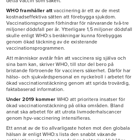
detta vaccin som säkert.
WHO framhåller att
vaccinering är ett av de mest
kostnadseffektiva sätten att förebygga sjukdom.
Vaccinationsprogram förhindrar för närvarande två-tre
miljoner dödsfall per år. Ytterligare 1,5 miljoner dödsfall
skulle enligt WHO:s beräkningar kunna förebyggas
genom ökad täckning av de existerande
vaccinationsprogrammen.
Att människor avstår från att vaccinera sig själva och
sina barn kan, skriver WHO, till stor del bero på
bristande förtroende för vacciners säkerhet. Därför har
hälso- och sjukvårdspersonal en nyckelroll i arbetet för
ökad vaccinationstäckning genom att sprida trovärdig,
faktabaserad information.
Under 2019 kommer
WHO att prioritera insatser för
ökad vaccinationstäckning på olika områden. Bland
annat ska arbetet för att utrota livmoderhalscancer
genom hpv-vaccinering intensifieras.
Ett annat av de tio allvarligaste hoten mot den globala
hälsan är enligt WHO:s lista den snabbt växande