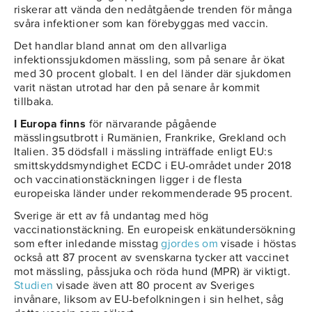
riskerar att vända den nedåtgående trenden för många
svåra infektioner som kan förebyggas med vaccin.
Det handlar bland annat om den allvarliga
infektionssjukdomen mässling, som på senare år ökat
med 30 procent globalt. I en del länder där sjukdomen
varit nästan utrotad har den på senare år kommit
tillbaka.
I Europa finns
för närvarande pågående
mässlingsutbrott i Rumänien, Frankrike, Grekland och
Italien. 35 dödsfall i mässling inträffade enligt EU:s
smittskyddsmyndighet ECDC i EU-området under 2018
och vaccinationstäckningen ligger i de flesta
europeiska länder under rekommenderade 95 procent.
Sverige är ett av få undantag med hög
vaccinationstäckning. En europeisk enkätundersökning
som efter inledande misstag
gjordes om
visade i höstas
också att 87 procent av svenskarna tycker att vaccinet
mot mässling, påssjuka och röda hund (MPR) är viktigt.
Studien
visade även att 80 procent av Sveriges
invånare, liksom av EU-befolkningen i sin helhet, såg