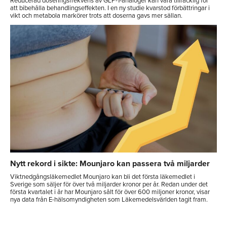
Reducerad doseringsfrekvens av GLP-1-analoger kan vara tillräcklig för
att bibehålla behandlingseffekten. I en ny studie kvarstod förbättringar i
vikt och metabola markörer trots att doserna gavs mer sällan.
Nytt rekord i sikte: Mounjaro kan passera två miljarder
Viktnedgångsläkemedlet Mounjaro kan bli det första läkemedlet i
Sverige som säljer för över två miljarder kronor per år. Redan under det
första kvartalet i år har Mounjaro sålt för över 600 miljoner kronor, visar
nya data från E-hälsomyndigheten som Läkemedelsvärlden tagit fram.