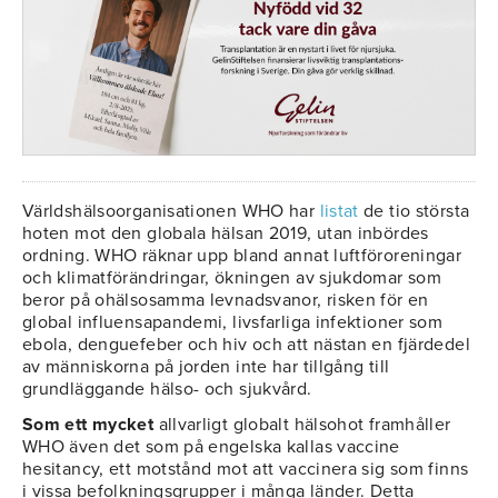
Världshälsoorganisationen WHO har
listat
de tio största
hoten mot den globala hälsan 2019, utan inbördes
ordning. WHO räknar upp bland annat luftföroreningar
och klimatförändringar, ökningen av sjukdomar som
beror på ohälsosamma levnadsvanor, risken för en
global influensapandemi, livsfarliga infektioner som
ebola, denguefeber och hiv och att nästan en fjärdedel
av människorna på jorden inte har tillgång till
grundläggande hälso- och sjukvård.
Som ett mycket
allvarligt globalt hälsohot framhåller
WHO även det som på engelska kallas vaccine
hesitancy, ett motstånd mot att vaccinera sig som finns
i vissa befolkningsgrupper i många länder. Detta