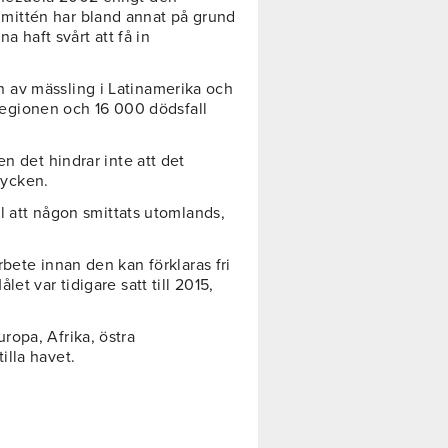
mittén har bland annat på grund
a haft svårt att få in
 av mässling i Latinamerika och
i regionen och 16 000 dödsfall
n det hindrar inte att det
stycken.
ll att någon smittats utomlands,
rbete innan den kan förklaras fri
et var tidigare satt till 2015,
opa, Afrika, östra
illa havet.