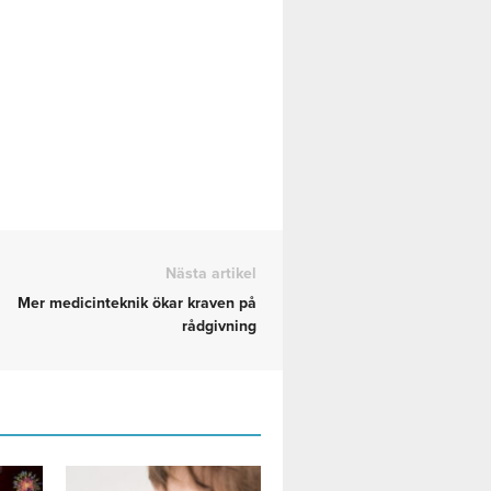
Nästa artikel
Mer medicinteknik ökar kraven på
rådgivning