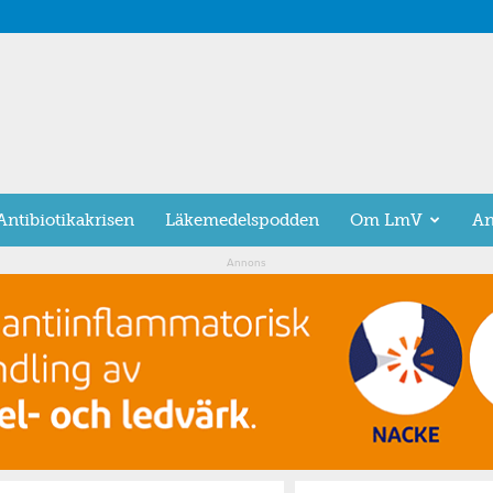
Antibiotikakrisen
Läkemedelspodden
Om LmV
An
Annons