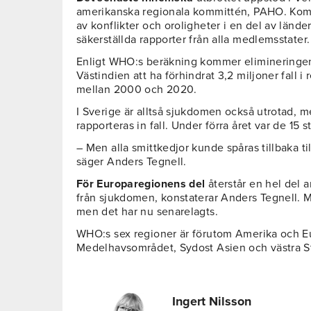
amerikanska regionala kommittén, PAHO. Kom
av konflikter och oroligheter i en del av ländern
säkerställda rapporter från alla medlemsstater.
Enligt WHO:s beräkning kommer elimineringen
Västindien att ha förhindrat 3,2 miljoner fall 
mellan 2000 och 2020.
I Sverige är alltså sjukdomen också utrotad, me
rapporteras in fall. Under förra året var de 15 
– Men alla smittkedjor kunde spåras tillbaka ti
säger Anders Tegnell.
För Europaregionens del
återstår en hel del a
från sjukdomen, konstaterar Anders Tegnell. Mål
men det har nu senarelagts.
WHO:s sex regioner är förutom Amerika och Eur
Medelhavsområdet, Sydost Asien och västra St
Ingert Nilsson