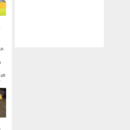
n
LP-
a
n
att
.
a