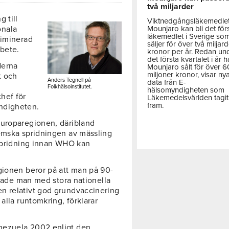
två miljarder
 till
Viktnedgångsläkemedle
Mounjaro kan bli det för
onala
läkemedlet i Sverige so
liminerad
säljer för över två miljar
rbete.
kronor per år. Redan un
det första kvartalet i år h
derna
Mounjaro sålt för över 
miljoner kronor, visar ny
t och
Anders Tegnell på
data från E-
Folkhälsoinstitutet.
hälsomyndigheten som
hef för
Läkemedelsvärlden tagit
fram.
ndigheten.
uroparegionen, däribland
hemska spridningen av mässling
tspridning innan WHO kan
gionen beror på att man på 90-
örjade man med stora nationella
n relativt god grundvaccinering
alla runtomkring, förklarar
nezuela 2002 enligt den