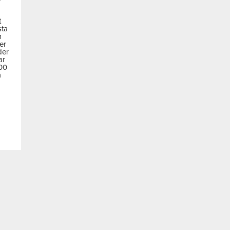
t
sta
m
der
der
ar
600
a