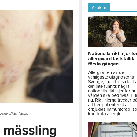
Artiklar
Nationella riktlinjer fö
allergivård fastställda
första gången
Allergi är en av de
vanligaste diagnoserna i
Sverige, men trots det h
det inte funnits några
nationella riktlinjer för hu
vården ska bedrivas. Till
nu. Riktlinjerna trycker p
att fler patienter ska
erbjudas immunterapi s
kan bota allergin.
gionen.Foto: Istock.
n mässling