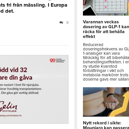
ts fri från mässling. I Europa
ed det.
Varannan veckas
0
dosering av GLP-1 ka
räcka för att behålla
effekt
Reducerad
doseringsfrekvens av G
1-analoger kan vara
tillräcklig för att bibehåll
behandlingseffekten. I e
ny studie kvarstod
förbättringar i vikt och
metabola markörer trots 
doserna gavs mer sällan
Nytt rekord i sikte:
Mounjaro kan passer