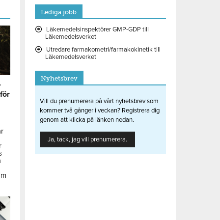
Lediga jobb
Läkemedelsinspektörer GMP-GDP till
Läkemedelsverket
Utredare farmakometri/farmakokinetik till
Läkemedelsverket
Nyhetsbrev
r
 för
Vill du prenumerera på vårt nyhetsbrev som
kommer två gånger i veckan? Registrera dig
genom att klicka på länken nedan.
ar
Ja, tack, jag vill prenumerera.
r
s
å
om