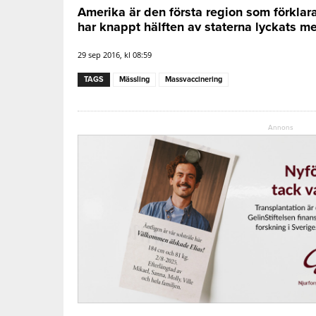
Amerika är den första region som förklara
har knappt hälften av staterna lyckats m
29 sep 2016, kl 08:59
TAGS
Mässling
Massvaccinering
Annons