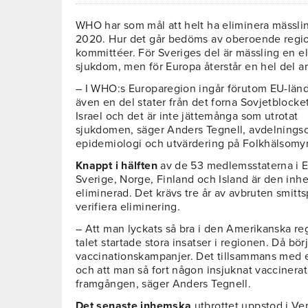
WHO har som mål att helt ha eliminera mässling
2020. Hur det går bedöms av oberoende regi
kommittéer. För Sveriges del är mässling en e
sjukdom, men för Europa återstår en hel del a
– I WHO:s Europaregion ingår förutom EU-län
även en del stater från det forna Sovjetblocke
Israel och det är inte jättemånga som utrotat
sjukdomen, säger Anders Tegnell, avdelningsc
epidemiologi och utvärdering på Folkhälsomy
Knappt i hälften
av de 53 medlemsstaterna i E
Sverige, Norge, Finland och Island är den in
eliminerad. Det krävs tre år av avbruten smit
verifiera eliminering.
– Att man lyckats så bra i den Amerikanska re
talet startade stora insatser i regionen. Då b
vaccinationskampanjer. Det tillsammans med e
och att man så fort någon insjuknat vaccinerat 
framgången, säger Anders Tegnell.
Det senaste inhemska
utbrottet uppstod i Ve