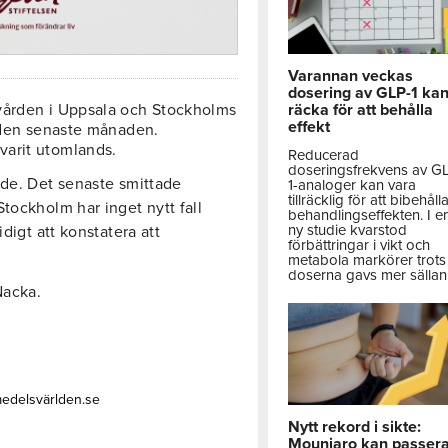
Varannan veckas
dosering av GLP-1 ka
vården i Uppsala och Stockholms
räcka för att behålla
effekt
g den senaste månaden.
varit utomlands.
Reducerad
doseringsfrekvens av G
nde. Det senaste smittade
1-analoger kan vara
tillräcklig för att bibehåll
tockholm har inget nytt fall
behandlingseffekten. I e
ny studie kvarstod
digt att konstatera att
förbättringar i vikt och
metabola markörer trots 
doserna gavs mer sällan
 Nacka.
medelsvärlden.se
Nytt rekord i sikte:
Mounjaro kan passer