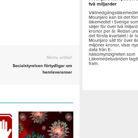
två miljarder
Viktnedgångsläkemedle
Mounjaro kan bli det för
läkemedlet i Sverige so
säljer för över två miljar
kronor per år. Redan un
det första kvartalet i år h
Mounjaro sålt för över 
miljoner kronor, visar ny
data från E-
hälsomyndigheten som
Nästa artikel
Läkemedelsvärlden tagit
fram.
Socialstyrelsen förtydligar om
hemleveranser