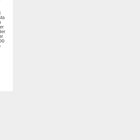
t
sta
m
der
der
ar
600
a