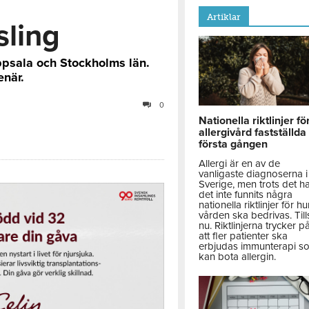
Artiklar
sling
Uppsala och Stockholms län.
enär.
0
Nationella riktlinjer fö
allergivård fastställda
första gången
Allergi är en av de
vanligaste diagnoserna i
Sverige, men trots det h
det inte funnits några
nationella riktlinjer för hu
vården ska bedrivas. Till
nu. Riktlinjerna trycker p
att fler patienter ska
erbjudas immunterapi s
kan bota allergin.