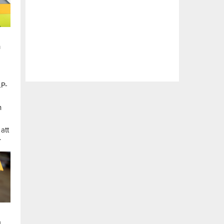
n
LP-
a
n
att
.
a