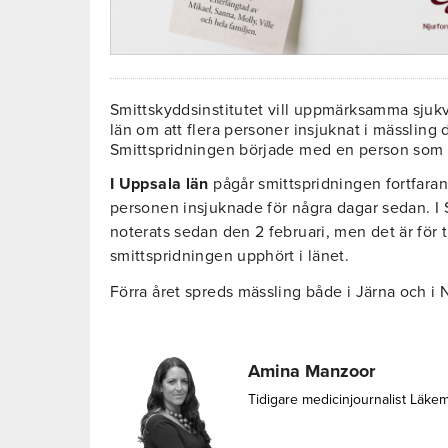
Smittskyddsinstitutet vill uppmärksamma sjuk
län om att flera personer insjuknat i mässlin
Smittspridningen började med en person som 
I Uppsala län
pågår smittspridningen fortfara
personen insjuknade för några dagar sedan. I S
noterats sedan den 2 februari, men det är för ti
smittspridningen upphört i länet.
Förra året spreds mässling både i Järna och i
Amina Manzoor
Tidigare medicinjournalist Läke