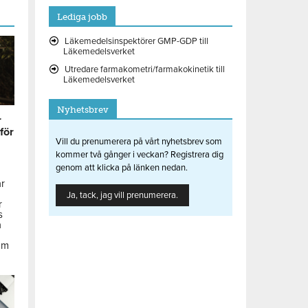
Lediga jobb
Läkemedelsinspektörer GMP-GDP till
Läkemedelsverket
Utredare farmakometri/farmakokinetik till
Läkemedelsverket
Nyhetsbrev
r
 för
Vill du prenumerera på vårt nyhetsbrev som
kommer två gånger i veckan? Registrera dig
genom att klicka på länken nedan.
ar
Ja, tack, jag vill prenumerera.
r
s
å
om