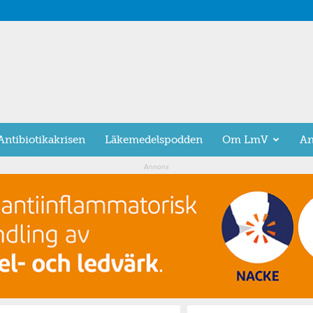
Antibiotikakrisen
Läkemedelspodden
Om LmV
An
Annons