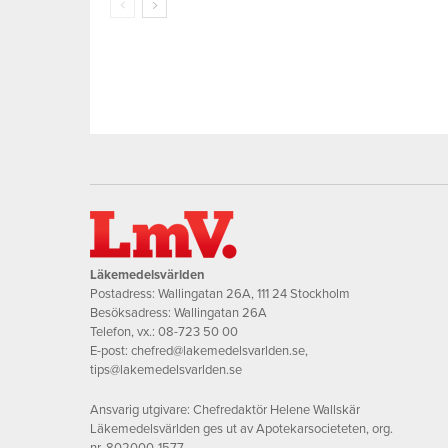
Läkemedelsvärlden
Postadress: Wallingatan 26A, 111 24 Stockholm
Besöksadress: Wallingatan 26A
Telefon, vx.:
08-723 50 00
E-post:
chefred@lakemedelsvarlden.se
,
tips@lakemedelsvarlden.se
Ansvarig utgivare: Chefredaktör Helene Wallskär
Läkemedelsvärlden ges ut av Apotekarsocieteten, org.
nr. 802000-1577