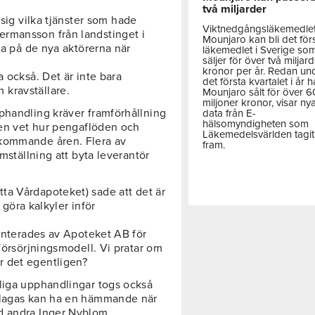
två miljarder
 sig vilka tjänster som hade
Viktnedgångsläkemedle
rmansson från landstinget i
Mounjaro kan bli det för
la på de nya aktörerna när
läkemedlet i Sverige so
säljer för över två miljar
kronor per år. Redan un
a också. Det är inte bara
det första kvartalet i år h
kravställare.
Mounjaro sålt för över 
miljoner kronor, visar ny
phandling kräver framförhållning
data från E-
hälsomyndigheten som
ngen vet hur pengaflöden och
Läkemedelsvärlden tagit
 kommande åren. Flera av
fram.
omställning att byta leverantör
tta Vårdapoteket) sade att det är
t göra kalkyler inför
senterades av Apoteket AB för
 försörjningsmodell. Vi pratar om
r det egentligen?
liga upphandlingar togs också
rklagas kan ha en hämmande när
d andra Inger Nyblom