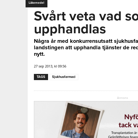
Läkemedel
Svårt veta vad s
upphandlas
Några år med konkurrensutsatt sjukhusfarm
landstingen att upphandla tjänster de red
nytt.
27 sep 2013, kl 09:56
TAGS
Sjukhusfarmaci
Annons