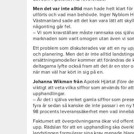
Men det var inte alltid
man hade helt klart för
utförts och vad man behövde. Inger Nyblom He
Västmanland sade att det kan vara lätt att skyl
någonting går fel.
– Vi som kravställare måste rannsaka oss själv
marknaden som varit omogen utan även vi som 
Ett problem som diskuterades var att en ny up
och planering. Men det är inte alltid landsti
ersättningsmodeller kommer att förändras de
deltagarna lyfte också fram att det är en stor 
när man väl har kört in sig på en.
Johanna Wikman från
Apotek Hjärtat (före de
viktigt att veta vilka siffror som används för at
upphandlingar.
– Är det i själva verket gamla siffror som pre
fyra år sedan så kanske de inte passar i en ny
98 procents leveranssäkerhet men vad innebä
Faktumet att överprövningarna ökar vid offent
upp. Rädslan för att en upphandling ska öve
landstingen formulerar sina krav menade blan