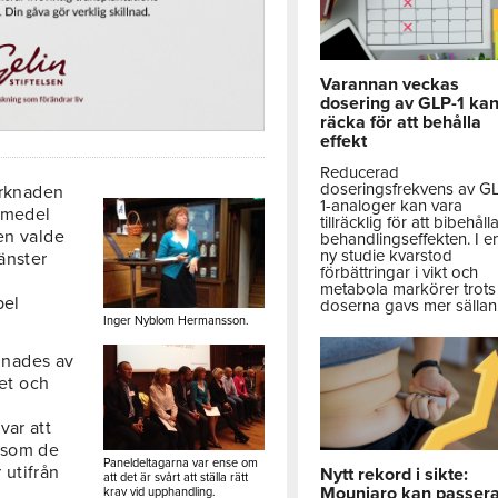
Varannan veckas
dosering av GLP-1 ka
räcka för att behålla
effekt
Reducerad
doseringsfrekvens av G
rknaden
1-analoger kan vara
emedel
tillräcklig för att bibehåll
en valde
behandlingseffekten. I e
ny studie kvarstod
änster
förbättringar i vikt och
metabola markörer trots 
pel
doserna gavs mer sällan
Inger Nyblom Hermansson.
dnades av
et och
var att
 som de
Paneldeltagarna var ense om
 utifrån
Nytt rekord i sikte:
att det är svårt att ställa rätt
Mounjaro kan passer
krav vid upphandling.