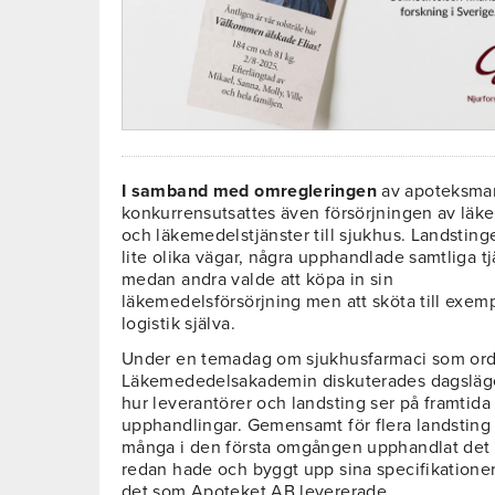
I samband med omregleringen
av apoteksma
konkurrensutsattes även försörjningen av läk
och läkemedelstjänster till sjukhus. Landsting
lite olika vägar, några upphandlade samtliga tj
medan andra valde att köpa in sin
läkemedelsförsörjning men att sköta till exem
logistik själva.
Under en temadag om sjukhusfarmaci som or
Läkemededelsakademin diskuterades dagsläg
hur leverantörer och landsting ser på framtida
upphandlingar. Gemensamt för flera landsting 
många i den första omgången upphandlat det
redan hade och byggt upp sina specifikationer
det som Apoteket AB levererade.