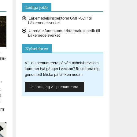
Lediga jobb
Läkemedelsinspektörer GMP-GDP till
Läkemedelsverket
Utredare farmakometri/farmakokinetik till
Läkemedelsverket
Nyhetsbrev
r
 för
Vill du prenumerera på vårt nyhetsbrev som
kommer två gånger i veckan? Registrera dig
genom att klicka på länken nedan.
ar
Ja, tack, jag vill prenumerera.
r
s
å
om