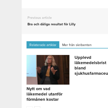
Previous article
Bra och dåliga resultat för Lilly
Relaterade artiklar
Mer från skribenten
Upplevd
läkemedelsbrist
bland
sjukhusfarmaceu
Nytt om vad
läkemedel utanför
förmånen kostar