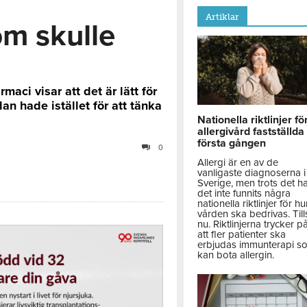
Artiklar
om skulle
aci visar att det är lätt för
an hade istället för att tänka
Nationella riktlinjer fö
allergivård fastställda
första gången
0
Allergi är en av de
vanligaste diagnoserna i
Sverige, men trots det h
det inte funnits några
nationella riktlinjer för hu
vården ska bedrivas. Till
nu. Riktlinjerna trycker p
att fler patienter ska
erbjudas immunterapi s
kan bota allergin.