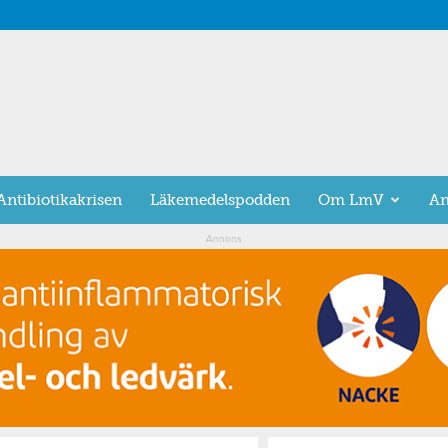
Antibiotikakrisen
Läkemedelspodden
Om LmV
An
Annons