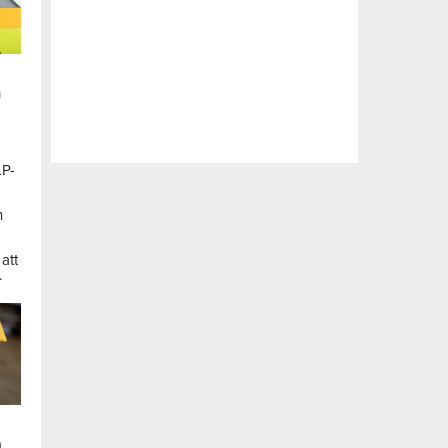
n
LP-
a
n
att
.
a