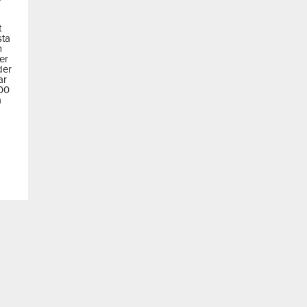
t
sta
m
der
der
ar
600
a