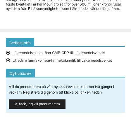
Sverige som säljer för över två miljarder kronor per år. Redan under det
första kvartalet i år har Mounjaro sålt för över 600 miljoner kronor, visar
nya data från E-hälsomyndigheten som Läkemedelsvärlden tagit fram.
Lediga jobb
Läkemedelsinspektörer GMP-GDP till Läkemedelsverket
Utredare farmakometri/farmakokinetik till Läkemedelsverket
Nyhetsbrev
Vill du prenumerera på vårt nyhetsbrev som kommer två gånger i
veckan? Registrera dig genom att klicka på länken nedan.
Ja, tack, jag vill prenumerera.