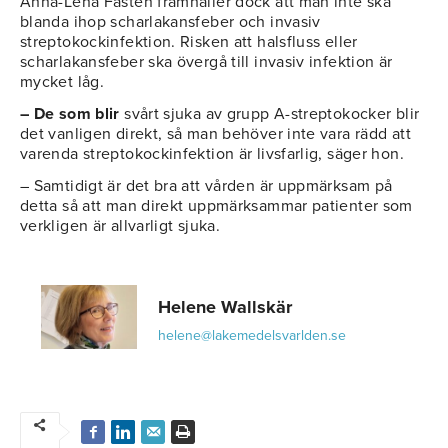
Anna-Lena Fastén framhåller dock att man inte ska
blanda ihop scharlakansfeber och invasiv
streptokockinfektion. Risken att halsfluss eller
scharlakansfeber ska övergå till invasiv infektion är
mycket låg.
– De som blir
svårt sjuka av grupp A-streptokocker blir
det vanligen direkt, så man behöver inte vara rädd att
varenda streptokockinfektion är livsfarlig, säger hon.
– Samtidigt är det bra att vården är uppmärksam på
detta så att man direkt uppmärksammar patienter som
verkligen är allvarligt sjuka.
Helene Wallskär
helene@lakemedelsvarlden.se