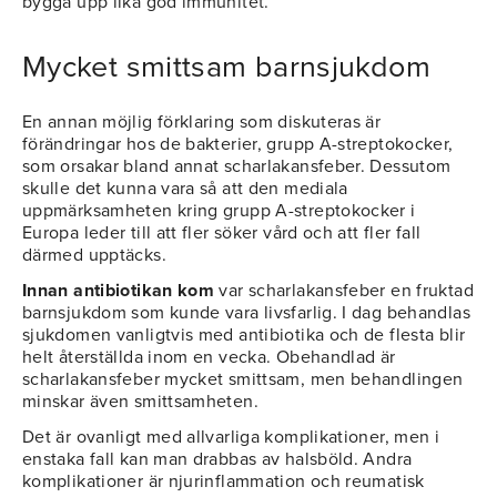
bygga upp lika god immunitet.
Mycket smittsam barnsjukdom
En annan möjlig förklaring som diskuteras är
förändringar hos de bakterier, grupp A-streptokocker,
som orsakar bland annat scharlakansfeber. Dessutom
skulle det kunna vara så att den mediala
uppmärksamheten kring grupp A-streptokocker i
Europa leder till att fler söker vård och att fler fall
därmed upptäcks.
Innan antibiotikan kom
var scharlakansfeber en fruktad
barnsjukdom som kunde vara livsfarlig. I dag behandlas
sjukdomen vanligtvis med antibiotika och de flesta blir
helt återställda inom en vecka. Obehandlad är
scharlakansfeber mycket smittsam, men behandlingen
minskar även smittsamheten.
Det är ovanligt med allvarliga komplikationer, men i
enstaka fall kan man drabbas av halsböld. Andra
komplikationer är njurinflammation och reumatisk