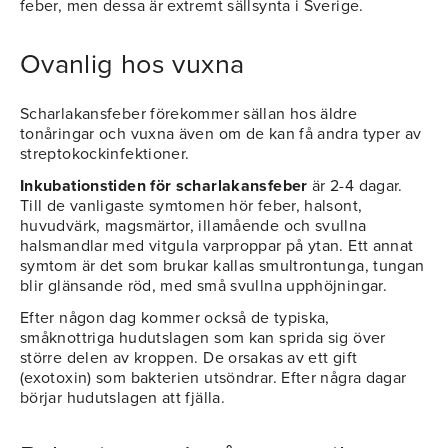
feber, men dessa är extremt sällsynta i Sverige.
Ovanlig hos vuxna
Scharlakansfeber förekommer sällan hos äldre
tonåringar och vuxna även om de kan få andra typer av
streptokockinfektioner.
Inkubationstiden för scharlakansfeber
är 2-4 dagar.
Till de vanligaste symtomen hör feber, halsont,
huvudvärk, magsmärtor, illamående och svullna
halsmandlar med vitgula varproppar på ytan. Ett annat
symtom är det som brukar kallas smultrontunga, tungan
blir glänsande röd, med små svullna upphöjningar.
Efter någon dag kommer också de typiska,
småknottriga hudutslagen som kan sprida sig över
större delen av kroppen. De orsakas av ett gift
(exotoxin) som bakterien utsöndrar. Efter några dagar
börjar hudutslagen att fjälla.