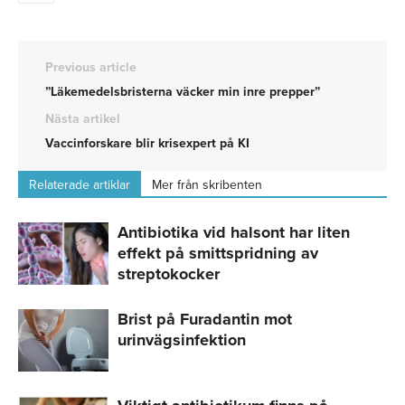
Previous article
”Läkemedelsbristerna väcker min inre prepper”
Nästa artikel
Vaccinforskare blir krisexpert på KI
Relaterade artiklar
Mer från skribenten
Antibiotika vid halsont har liten
effekt på smittspridning av
streptokocker
Brist på Furadantin mot
urinvägsinfektion