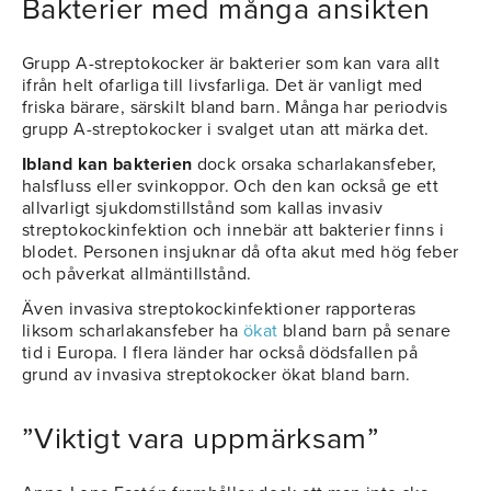
Bakterier med många ansikten
Grupp A-streptokocker är bakterier som kan vara allt
ifrån helt ofarliga till livsfarliga. Det är vanligt med
friska bärare, särskilt bland barn. Många har periodvis
grupp A-streptokocker i svalget utan att märka det.
Ibland kan bakterien
dock orsaka scharlakansfeber,
halsfluss eller svinkoppor. Och den kan också ge ett
allvarligt sjukdomstillstånd som kallas invasiv
streptokockinfektion och innebär att bakterier finns i
blodet. Personen insjuknar då ofta akut med hög feber
och påverkat allmäntillstånd.
Även invasiva streptokockinfektioner rapporteras
liksom scharlakansfeber ha
ökat
bland barn på senare
tid i Europa. I flera länder har också dödsfallen på
grund av invasiva streptokocker ökat bland barn.
”Viktigt vara uppmärksam”