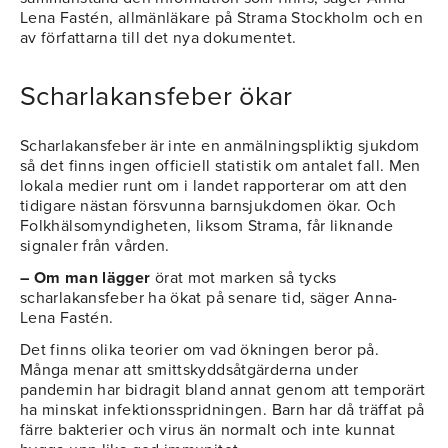
Lena Fastén, allmänläkare på Strama Stockholm och en
av författarna till det nya dokumentet.
Scharlakansfeber ökar
Scharlakansfeber är inte en anmälningspliktig sjukdom
så det finns ingen officiell statistik om antalet fall. Men
lokala medier runt om i landet rapporterar om att den
tidigare nästan försvunna barnsjukdomen ökar. Och
Folkhälsomyndigheten, liksom Strama, får liknande
signaler från vården.
– Om man lägger
örat mot marken så tycks
scharlakansfeber ha ökat på senare tid, säger Anna-
Lena Fastén.
Det finns olika teorier om vad ökningen beror på.
Många menar att smittskyddsåtgärderna under
pandemin har bidragit bland annat genom att temporärt
ha minskat infektionsspridningen. Barn har då träffat på
färre bakterier och virus än normalt och inte kunnat