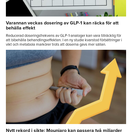
Varannan veckas dosering av GLP-1 kan räcka för att
behålla effekt
Reducerad doseringsfrekvens av GLP-1-analoger kan vara tillräcklig för
att bibehålla behandlingseffekten. I en ny studie kvarstod förbättringar i
vikt och metabola markörer trots att doserna gavs mer sällan.
Nytt rekord i sikte: Mounjaro kan passera två miljarder