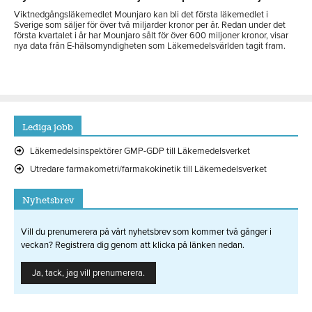
Viktnedgångsläkemedlet Mounjaro kan bli det första läkemedlet i
Sverige som säljer för över två miljarder kronor per år. Redan under det
första kvartalet i år har Mounjaro sålt för över 600 miljoner kronor, visar
nya data från E-hälsomyndigheten som Läkemedelsvärlden tagit fram.
Lediga jobb
Läkemedelsinspektörer GMP-GDP till Läkemedelsverket
Utredare farmakometri/farmakokinetik till Läkemedelsverket
Nyhetsbrev
Vill du prenumerera på vårt nyhetsbrev som kommer två gånger i
veckan? Registrera dig genom att klicka på länken nedan.
Ja, tack, jag vill prenumerera.