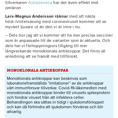
tillverkaren
Astrazeneca
har det även effekt mot
omikron.
Lars-Magnus Andersson räknar
med att nästa
höst-/vintersäsong med coronaviruset kommer att se
mycket ljusare ut än den vi är inne i nu.
– Dels tror jag att vi kommer att ha mer precisa vacciner
som är anpassade till de varianter som är aktuella. Och
dels har vi förhoppningsvis tillgång till mer
långverkande monoklonala antikroppar. Det finns all
anledning att se framåt med tillförsikt.
MONOKLONALA ANTIKROPPAR
Monoklonala antikroppar kan beskrivas som
laboratorieframställda ”imitationer” av de antikroppar
vårt immunförsvar tillverkar. Covid-19-läkemedlen med
monoklonala antikroppar binder till virusets spikeprotein
och hindrar viruset från att infektera celler.
Behandlingen ska sättas in tidigt i sjukdomsförloppet
och kan då förhindra att sjukdomen förvärras och blir
allvarlig.