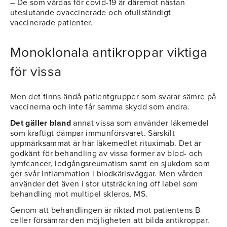
– De som vårdas för covid-19 är däremot nästan
uteslutande ovaccinerade och ofullständigt
vaccinerade patienter.
Monoklonala antikroppar viktiga
för vissa
Men det finns ändå patientgrupper som svarar sämre på
vaccinerna och inte får samma skydd som andra.
Det gäller bland
annat vissa som använder läkemedel
som kraftigt dämpar immunförsvaret. Särskilt
uppmärksammat är här läkemedlet rituximab. Det är
godkänt för behandling av vissa former av blod- och
lymfcancer, ledgångsreumatism samt en sjukdom som
ger svår inflammation i blodkärlsväggar. Men vården
använder det även i stor utsträckning off label som
behandling mot multipel skleros, MS.
Genom att behandlingen är riktad mot patientens B-
celler försämrar den möjligheten att bilda antikroppar.