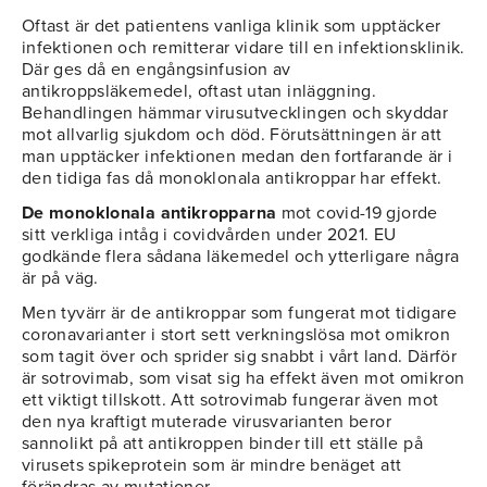
Oftast är det patientens vanliga klinik som upptäcker
infektionen och remitterar vidare till en infektionsklinik.
Där ges då en engångsinfusion av
antikroppsläkemedel, oftast utan inläggning.
Behandlingen hämmar virusutvecklingen och skyddar
mot allvarlig sjukdom och död. Förutsättningen är att
man upptäcker infektionen medan den fortfarande är i
den tidiga fas då monoklonala antikroppar har effekt.
De monoklonala antikropparna
mot covid-19 gjorde
sitt verkliga intåg i covidvården under 2021. EU
godkände flera sådana läkemedel och ytterligare några
är på väg.
Men tyvärr är de antikroppar som fungerat mot tidigare
coronavarianter i stort sett verkningslösa mot omikron
som tagit över och sprider sig snabbt i vårt land. Därför
är sotrovimab, som visat sig ha effekt även mot omikron
ett viktigt tillskott. Att sotrovimab fungerar även mot
den nya kraftigt muterade virusvarianten beror
sannolikt på att antikroppen binder till ett ställe på
virusets spikeprotein som är mindre benäget att