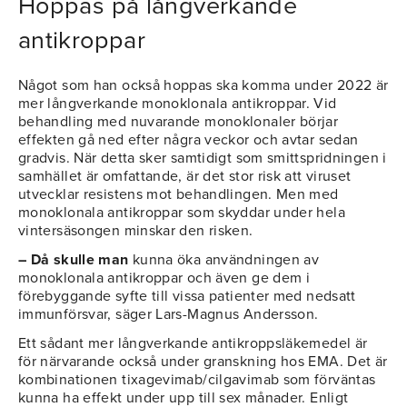
Hoppas på långverkande
antikroppar
Något som han också hoppas ska komma under 2022 är
mer långverkande monoklonala antikroppar. Vid
behandling med nuvarande monoklonaler börjar
effekten gå ned efter några veckor och avtar sedan
gradvis. När detta sker samtidigt som smittspridningen i
samhället är omfattande, är det stor risk att viruset
utvecklar resistens mot behandlingen. Men med
monoklonala antikroppar som skyddar under hela
vintersäsongen minskar den risken.
– Då skulle man
kunna öka användningen av
monoklonala antikroppar och även ge dem i
förebyggande syfte till vissa patienter med nedsatt
immunförsvar, säger Lars-Magnus Andersson.
Ett sådant mer långverkande antikroppsläkemedel är
för närvarande också under granskning hos EMA. Det är
kombinationen tixagevimab/cilgavimab som förväntas
kunna ha effekt under upp till sex månader. Enligt