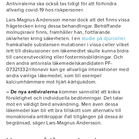
Antiviralerna ska också tas tidigt för att förhindra
allvarlig covid-19 hos riskpersoner.
Lars-Magnus Andersson menar dock att det finns vissa
frågetecken kring dessa behandlingar. Beträffande
molnupiravir finns, framhåller han, fortfarande
oklarheter kring säkerheten. I en
studie på djurceller
framkallade substansen mutationer i vissa celler vilket
lett till diskussioner om läkemedlet skulle kunna bidra
till cancerutveckling eller fostermissbildningar. Och
den andra antivirala läkemedelskandidaten PF-
07321332/ritonavir kan ge allvarliga interaktioner med
andra vanliga läkemedel, som till exempel
kalciumhämmare mot hjärt-kärlsjukdom.
– De nya antiviralerna
kommer sannolikt att kräva
försiktighet och individuella bedömningar. Det talar
mot en väldigt bred användning. Men även dessa
läkemedel kan bli ett bra tillskott som alternativ till
monoklonala antikroppar ifall tillgången på dessa är
begränsad, säger Lars-Magnus Andersson.