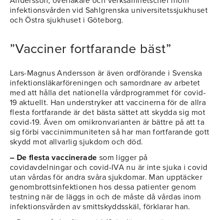
Andersson, överläkare och verksamhetschef inom
infektionsvården vid Sahlgrenska universitetssjukhuset
och Östra sjukhuset i Göteborg.
”Vacciner fortfarande bäst”
Lars-Magnus Andersson är även ordförande i Svenska
infektionsläkarföreningen och samordnare av arbetet
med att hålla det nationella vårdprogrammet för covid-
19 aktuellt. Han understryker att vaccinerna för de allra
flesta fortfarande är det bästa sättet att skydda sig mot
covid-19. Även om omikronvarianten är bättre på att ta
sig förbi vaccinimmuniteten så har man fortfarande gott
skydd mot allvarlig sjukdom och död.
– De flesta vaccinerade
som ligger på
covidavdelningar och covid-IVA nu är inte sjuka i covid
utan vårdas för andra svåra sjukdomar. Man upptäcker
genombrottsinfektionen hos dessa patienter genom
testning när de läggs in och de måste då vårdas inom
infektionsvården av smittskyddsskäl, förklarar han.