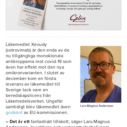
Läkemedlet Xevudy
(sotrovimab) är den enda av de
nu tillgängliga monoklonala
antikropparna mot covid-19 som
även har effekt mot den nya
omikronvarianten. I slutet av
december kom en första
leverans av läkemedlet till
Sverige tack vare en
beredskapslicens från
Läkemedelsverket. Ungefär
samtidigt blev läkemedlet även
Lars-Magnus Andersson.
godkänt
av EU-kommissionen.
– Det är ett
fantastiskt tillskott, säger Lars-Magnus