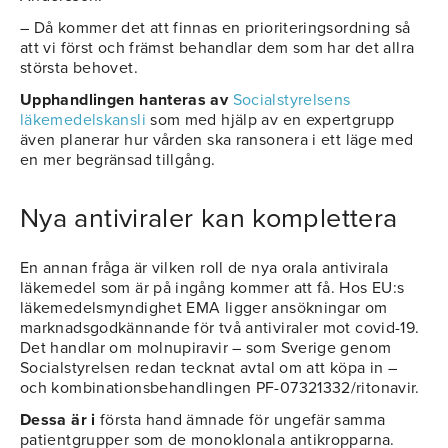
– Då kommer det att finnas en prioriteringsordning så
att vi först och främst behandlar dem som har det allra
största behovet.
Upphandlingen hanteras av
Socialstyrelsens
läkemedelskansli
som med hjälp av en expertgrupp
även planerar hur vården ska ransonera i ett läge med
en mer begränsad tillgång.
Nya antiviraler kan komplettera
En annan fråga är vilken roll de nya orala antivirala
läkemedel som är på ingång kommer att få. Hos EU:s
läkemedelsmyndighet EMA ligger ansökningar om
marknadsgodkännande för två antiviraler mot covid-19.
Det handlar om molnupiravir – som Sverige genom
Socialstyrelsen redan tecknat avtal om att köpa in –
och kombinationsbehandlingen PF-07321332/ritonavir.
Dessa är i
första hand ämnade för ungefär samma
patientgrupper som de monoklonala antikropparna.