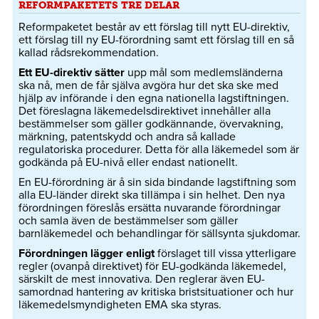
REFORMPAKETETS TRE DELAR
Reformpaketet består av ett förslag till nytt EU-direktiv,
ett förslag till ny EU-förordning samt ett förslag till en så
kallad rådsrekommendation.
Ett EU-direktiv sätter
upp mål som medlemsländerna
ska nå, men de får själva avgöra hur det ska ske med
hjälp av införande i den egna nationella lagstiftningen.
Det föreslagna läkemedelsdirektivet innehåller alla
bestämmelser som gäller godkännande, övervakning,
märkning, patentskydd och andra så kallade
regulatoriska procedurer. Detta för alla läkemedel som är
godkända på EU-nivå eller endast nationellt.
En EU-förordning är å sin sida bindande lagstiftning som
alla EU-länder direkt ska tillämpa i sin helhet. Den nya
förordningen föreslås ersätta nuvarande förordningar
och samla även de bestämmelser som gäller
barnläkemedel och behandlingar för sällsynta sjukdomar.
Förordningen lägger enligt
förslaget till vissa ytterligare
regler (ovanpå direktivet) för EU-godkända läkemedel,
särskilt de mest innovativa. Den reglerar även EU-
samordnad hantering av kritiska bristsituationer och hur
läkemedelsmyndigheten EMA ska styras.