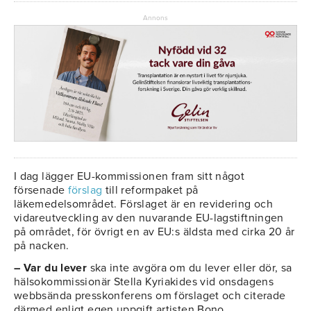
Annons
I dag lägger EU-kommissionen fram sitt något
försenade
förslag
till reformpaket på
läkemedelsområdet. Förslaget är en revidering och
vidareutveckling av den nuvarande EU-lagstiftningen
på området, för övrigt en av EU:s äldsta med cirka 20 år
på nacken.
– Var du lever
ska inte avgöra om du lever eller dör, sa
hälsokommissionär Stella Kyriakides vid onsdagens
webbsända presskonferens om förslaget och citerade
därmed enligt egen uppgift artisten Bono.