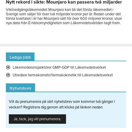
Nytt rekord i sikte: Mounjaro kan passera två miljarder
Viktnedgångsläkemedlet Mounjaro kan bli det första läkemedlet i
Sverige som säljer för över två miljarder kronor per år. Redan under det
första kvartalet i år har Mounjaro sålt för över 600 miljoner kronor, visar
nya data från E-hälsomyndigheten som Läkemedelsvärlden tagit fram.
Lediga jobb
Läkemedelsinspektörer GMP-GDP till Läkemedelsverket
Utredare farmakometri/farmakokinetik till Läkemedelsverket
Nyhetsbrev
Vill du prenumerera på vårt nyhetsbrev som kommer två gånger i
veckan? Registrera dig genom att klicka på länken nedan.
Ja, tack, jag vill prenumerera.