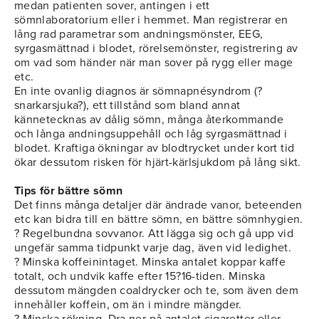
medan patienten sover, antingen i ett
sömnlaboratorium eller i hemmet. Man registrerar en
lång rad parametrar som andningsmönster, EEG,
syrgasmättnad i blodet, rörelsemönster, registrering av
om vad som händer när man sover på rygg eller mage
etc.
En inte ovanlig diagnos är sömnapnésyndrom (?
snarkarsjuka?), ett tillstånd som bland annat
kännetecknas av dålig sömn, många återkommande
och långa andningsuppehåll och låg syrgasmättnad i
blodet. Kraftiga ökningar av blodtrycket under kort tid
ökar dessutom risken för hjärt-kärlsjukdom på lång sikt.
Tips för bättre sömn
Det finns många detaljer där ändrade vanor, beteenden
etc kan bidra till en bättre sömn, en bättre sömnhygien.
? Regelbundna sovvanor. Att lägga sig och gå upp vid
ungefär samma tidpunkt varje dag, även vid ledighet.
? Minska koffeinintaget. Minska antalet koppar kaffe
totalt, och undvik kaffe efter 15?16-tiden. Minska
dessutom mängden coaldrycker och te, som även dem
innehåller koffein, om än i mindre mängder.