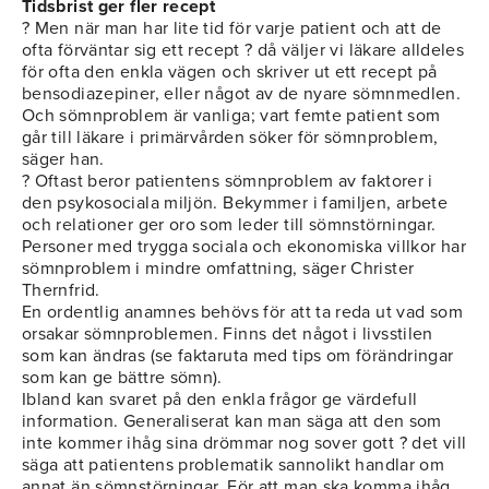
Tidsbrist ger fler recept
? Men när man har lite tid för varje patient och att de
ofta förväntar sig ett recept ? då väljer vi läkare alldeles
för ofta den enkla vägen och skriver ut ett recept på
bensodiazepiner, eller något av de nyare sömnmedlen.
Och sömnproblem är vanliga; vart femte patient som
går till läkare i primärvården söker för sömnproblem,
säger han.
? Oftast beror patientens sömnproblem av faktorer i
den psykosociala miljön. Bekymmer i familjen, arbete
och relationer ger oro som leder till sömnstörningar.
Personer med trygga sociala och ekonomiska villkor har
sömnproblem i mindre omfattning, säger Christer
Thernfrid.
En ordentlig anamnes behövs för att ta reda ut vad som
orsakar sömnproblemen. Finns det något i livsstilen
som kan ändras (se faktaruta med tips om förändringar
som kan ge bättre sömn).
Ibland kan svaret på den enkla frågor ge värdefull
information. Generaliserat kan man säga att den som
inte kommer ihåg sina drömmar nog sover gott ? det vill
säga att patientens problematik sannolikt handlar om
annat än sömnstörningar. För att man ska komma ihåg