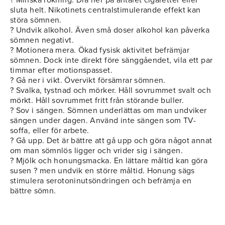
? Minska rökning. Dra ner på antalet cigaretter eller
sluta helt. Nikotinets centralstimulerande effekt kan
störa sömnen.
? Undvik alkohol. Även små doser alkohol kan påverka
sömnen negativt.
? Motionera mera. Ökad fysisk aktivitet befrämjar
sömnen. Dock inte direkt före sänggåendet, vila ett par
timmar efter motionspasset.
? Gå ner i vikt. Övervikt försämrar sömnen.
? Svalka, tystnad och mörker. Håll sovrummet svalt och
mörkt. Håll sovrummet fritt från störande buller.
? Sov i sängen. Sömnen underlättas om man undviker
sängen under dagen. Använd inte sängen som TV-
soffa, eller för arbete.
? Gå upp. Det är bättre att gå upp och göra något annat
om man sömnlös ligger och vrider sig i sängen.
? Mjölk och honungsmacka. En lättare måltid kan göra
susen ? men undvik en större måltid. Honung sägs
stimulera serotoninutsöndringen och befrämja en
bättre sömn.