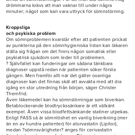
drömmarna krävs att man vaknar till under några
minuter; något som kan vara uttryck för sömnstörning.
Kroppsliga
och psykiska problem
Om sömnproblemen kvarstår efter att patienten prickat
av punkterna på den sömnhygieniska listan kan läkaren
ställa sig frågan om det finns någon somatisk eller
psykiatrisk sjukdom som leder till problemen.
? Självfallet kan funderingar om sådana tänkbara
diagnoser uppstå redan när patienten söker första
gången. Men framför allt när det gäller ovanliga
diagnoser kan det finnas skäl att avvakta med att dra
igång en stor utredning från början, säger Christer
Thernfrid.
Även läkemedel kan ha sömnstörningar som biverkan.
Betablockerande blodtryckssänkare är ett välkänt
exempel. Även vissa blodfettsänkande statiner utpekas.
Enligt FASS så är sömnlöshet en vanlig biverkning (mer
än en av hundra patienter) för atorvastatin (Lipitor),
medan ?sömnsvårigheter? anges för cerivastatin