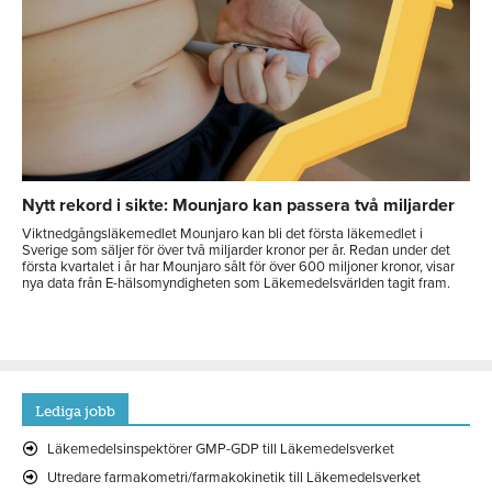
Nytt rekord i sikte: Mounjaro kan passera två miljarder
Viktnedgångsläkemedlet Mounjaro kan bli det första läkemedlet i
Sverige som säljer för över två miljarder kronor per år. Redan under det
första kvartalet i år har Mounjaro sålt för över 600 miljoner kronor, visar
nya data från E-hälsomyndigheten som Läkemedelsvärlden tagit fram.
Lediga jobb
Läkemedelsinspektörer GMP-GDP till Läkemedelsverket
Utredare farmakometri/farmakokinetik till Läkemedelsverket