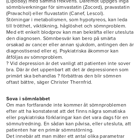
(Lipobay) med samma frekvens. Däremot uppges inga
sömnbiverkningar för simvastatin (Zocord), pravastatin
(Pravachol) eller fluvastatin (Canef, Lescol).
Störningar i metabolismen, som hypotyreos, kan leda
till trötthet, viktökning, håglöshet och sömnproblem.
Med ett enkelt blodprov kan man bekräfta eller utesluta
den diagnosen. Sömnbesvär kan bero på smärta
orsakad av cancer eller annan sjukdom, antingen den är
diagnostiserad eller ej. Psykiatriska åkommor kan
åtföljas av sömnproblem.
? Vid depression är det vanligt att patienten inte sover
bra. Där är det uppenbart att det är depressionen som
primärt ska behandlas ? förbättras den blir sömnen
oftast bättre, säger Christer Thernfrid.
Sova i sömnlabbet
Om man fortfarande inte kommer åt sömnproblemen
efter att ha konstaterat att det finns några somatiska
eller psykiatriska förklaringar kan det vara dags för en
sömnutredning. En sådan kan påvisa, eller utesluta, att
patienten har en primär sömnstörning.
Det innebär att man mäter ett antal olika parametrar