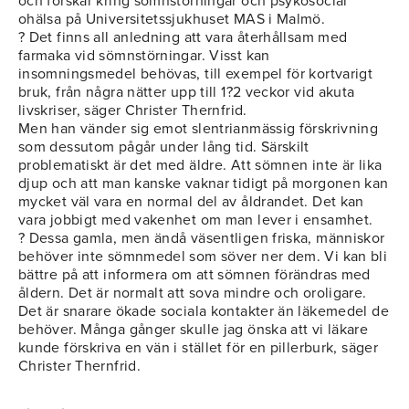
och forskar kring sömnstörningar och psykosocial
ohälsa på Universitetssjukhuset MAS i Malmö.
? Det finns all anledning att vara återhållsam med
farmaka vid sömnstörningar. Visst kan
insomningsmedel behövas, till exempel för kortvarigt
bruk, från några nätter upp till 1?2 veckor vid akuta
livskriser, säger Christer Thernfrid.
Men han vänder sig emot slentrianmässig förskrivning
som dessutom pågår under lång tid. Särskilt
problematiskt är det med äldre. Att sömnen inte är lika
djup och att man kanske vaknar tidigt på morgonen kan
mycket väl vara en normal del av åldrandet. Det kan
vara jobbigt med vakenhet om man lever i ensamhet.
? Dessa gamla, men ändå väsentligen friska, människor
behöver inte sömnmedel som söver ner dem. Vi kan bli
bättre på att informera om att sömnen förändras med
åldern. Det är normalt att sova mindre och oroligare.
Det är snarare ökade sociala kontakter än läkemedel de
behöver. Många gånger skulle jag önska att vi läkare
kunde förskriva en vän i stället för en pillerburk, säger
Christer Thernfrid.