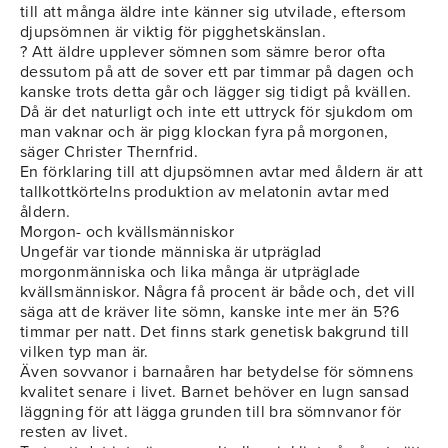
till att många äldre inte känner sig utvilade, eftersom
djupsömnen är viktig för pigghetskänslan.
? Att äldre upplever sömnen som sämre beror ofta
dessutom på att de sover ett par timmar på dagen och
kanske trots detta går och lägger sig tidigt på kvällen.
Då är det naturligt och inte ett uttryck för sjukdom om
man vaknar och är pigg klockan fyra på morgonen,
säger Christer Thernfrid.
En förklaring till att djupsömnen avtar med åldern är att
tallkottkörtelns produktion av melatonin avtar med
åldern.
Morgon- och kvällsmänniskor
Ungefär var tionde människa är utpräglad
morgonmänniska och lika många är utpräglade
kvällsmänniskor. Några få procent är både och, det vill
säga att de kräver lite sömn, kanske inte mer än 5?6
timmar per natt. Det finns stark genetisk bakgrund till
vilken typ man är.
Även sovvanor i barnaåren har betydelse för sömnens
kvalitet senare i livet. Barnet behöver en lugn sansad
läggning för att lägga grunden till bra sömnvanor för
resten av livet.