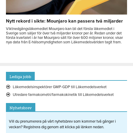
Nytt rekord i sikte: Mounjaro kan passera två miljarder
Viktnedgångsläkemedlet Mounjaro kan bli det första läkemedlet i
Sverige som säljer för över två miljarder kronor per år. Redan under det
första kvartalet i år har Mounjaro sålt för över 600 miljoner kronor, visar
nya data från E-hälsomyndigheten som Läkemedelsvärlden tagit fram.
Lediga jobb
Läkemedelsinspektörer GMP-GDP till Läkemedelsverket
Utredare farmakometri/farmakokinetik till Läkemedelsverket
Nyhetsbrev
Vill du prenumerera på vårt nyhetsbrev som kommer två gånger i
veckan? Registrera dig genom att klicka på länken nedan.