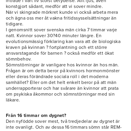
inträde i vårt liv störst betydelse. Allt ljus, även
konstgjort sådant, medför att vi sover mindre.
När vi skingrade mörkret kunde vi också arbeta mera
och ägna oss mer åt vakna fritidssysselsättningar än
tidigare.
I genomsnitt sover svenska män cirka 7 timmar varje
natt. Kvinnor sover 30?40 minuter längre. En
evolutionsmässig förklaring kan vara att de biologiska
kraven på kvinnan ? fortplantning och ett större
ansvarstagande för barnen ? också medför ett ökat
sömnbehov.
Sömnstörningar är vanligare hos kvinnor än hos män.
Frågan är om detta beror på kvinnors hormonmönster
eller deras förändrade sociala roll i det moderna
samhället? Eller om det helt enkelt beror på att män
underrapporterar och har svårare än kvinnor att prata
om psykiska åkommor och sömnstörningar med sin
läkare.
Från 16 timmar om dygnet?
Den nyfödde sover mest, två tredjedelar av dygnet är
inte ovanligt. Och av dessa 16 timmars sömn står REM-