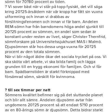
sömn för 70?80 procent av tiden.
? Vi sover bäst när vi står på topp fysiskt, det vill säga
kring 20?25-årsåldern när vår kropp har fått sin vuxna
utformning och innan vi drabbas av
förslitningsfenomen och innan vi får barn. Andelen
REM-sömn har från barndomens höga andel sjunkit till
20?25 procent av sömnen, en andel som sedan är
konstant under resten av livet, säger Christer Thernfrid,
sömnforskare på Universitetssjukhuset MAS i Malmö.
Djupsömnen står hos dessa unga vuxna för 20?25
procent av den totala sömnen.
När vi blir något äldre ökar det sociala trycket på oss. Vi
ska sköta vårt arbete, vi ska bilda familj och lägga
grunden till en trygg ekonomi för familjen. Och vi får
barn. Spädbarnstiden är starkt förknippad med
försämrad sömn, särskilt för kvinnorna.
? till sex timmar per natt
Sömnens kvalitet befinner sig på det sluttande planet
och blir allt sämre. Andelen djupsömn avtar från
ungdomens 20?25 procent så att endast 5?10 procent
av en 80-årings sömn är djupsömn. Detta bidrar starkt