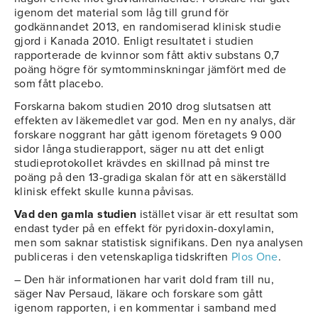
igenom det material som låg till grund för
godkännandet 2013, en randomiserad klinisk studie
gjord i Kanada 2010. Enligt resultatet i studien
rapporterade de kvinnor som fått aktiv substans 0,7
poäng högre för symtomminskningar jämfört med de
som fått placebo.
Forskarna bakom studien 2010 drog slutsatsen att
effekten av läkemedlet var god. Men en ny analys, där
forskare noggrant har gått igenom företagets 9 000
sidor långa studierapport, säger nu att det enligt
studieprotokollet krävdes en skillnad på minst tre
poäng på den 13-gradiga skalan för att en säkerställd
klinisk effekt skulle kunna påvisas.
Vad den gamla studien
istället visar är ett resultat som
endast tyder på en effekt för pyridoxin-doxylamin,
men som saknar statistisk signifikans. Den nya analysen
publiceras i den vetenskapliga tidskriften
Plos One
.
– Den här informationen har varit dold fram till nu,
säger Nav Persaud, läkare och forskare som gått
igenom rapporten, i en kommentar i samband med