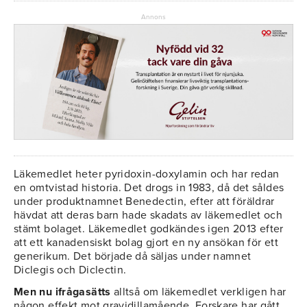
Annons
Läkemedlet heter pyridoxin-doxylamin och har redan
en omtvistad historia. Det drogs in 1983, då det såldes
under produktnamnet Benedectin, efter att föräldrar
hävdat att deras barn hade skadats av läkemedlet och
stämt bolaget. Läkemedlet godkändes igen 2013 efter
att ett kanadensiskt bolag gjort en ny ansökan för ett
generikum. Det började då säljas under namnet
Diclegis och Diclectin.
Men nu ifrågasätts
alltså om läkemedlet verkligen har
någon effekt mot gravidillamående. Forskare har gått