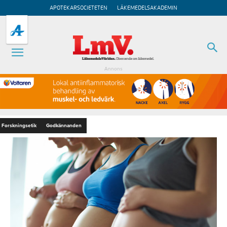
APOTEKARSOCIETETEN
LÄKEMEDELSAKADEMIN
Annons
Forskningsetik
Godkännanden