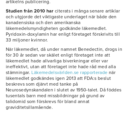
artikelns publicering.
Studien från 2010 har
citerats i många senare artiklar
och utgjorde det viktigaste underlaget när både den
kanadensiska och den amerikanska
läkemedelsmyndigheten godkände läkemedlet.
Pyridoxin-doxylamin har enligt företaget förskrivits till
33 miljoner kvinnor.
När läkemedlet, då under namnet Benedectin, drogs in
för 30 år sedan var skälet enligt företaget inte att
läkemedlet hade allvarliga biverkningar eller var
ineffektivt, utan att företaget inte hade råd med alla
stämningar.
Läkemedelsvärlden.se rapporterade
när
läkemedlet godkändes igen 2013 att FDA:s beslut
beskrevs som djärvt med tanke på
Neurosedynskandalen i slutet av 1950-talet. Då föddes
tusentals barn med missbildningar på grund av
talidomid som förskrevs för bland annat
graviditetsillamående.