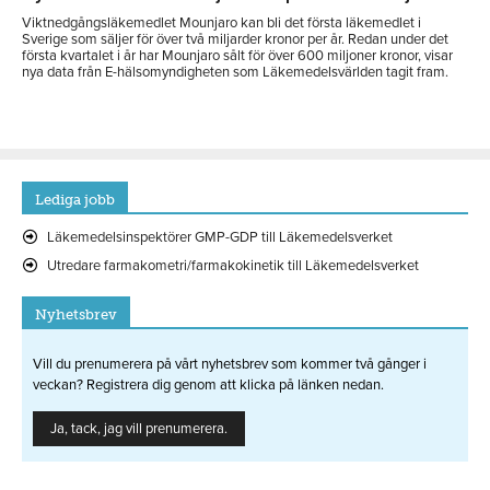
Viktnedgångsläkemedlet Mounjaro kan bli det första läkemedlet i
Sverige som säljer för över två miljarder kronor per år. Redan under det
första kvartalet i år har Mounjaro sålt för över 600 miljoner kronor, visar
nya data från E-hälsomyndigheten som Läkemedelsvärlden tagit fram.
Lediga jobb
Läkemedelsinspektörer GMP-GDP till Läkemedelsverket
Utredare farmakometri/farmakokinetik till Läkemedelsverket
Nyhetsbrev
Vill du prenumerera på vårt nyhetsbrev som kommer två gånger i
veckan? Registrera dig genom att klicka på länken nedan.
Ja, tack, jag vill prenumerera.