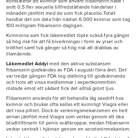
konstaterar att kvinnor som använt flibanserin hade i
snitt 0,5 fler sexuella tillfredställande händelser i
månaden jämfört med de som fick placebo.Totalt
handlar det om data från nästan 6 000 kvinnor som tog
100 milligram flibanserin dagligen.
Kvinnorna som fick läkemedlet löpte också fyra gånger
så hög risk för att få biverkningar i form av yrsel och
trötthet samt två gånger så hög risk att drabbas av
illamående.
Läkemedlet Addyi
med den aktiva substansen
flibanserin godkändes av FDA i augusti förra året. Det
var tredje gången FDA tog ställning till godkännande
och trots att vissa medlemmar i expertkommittén
röstade emot ett sådant fick det alltså grönt ljus.
Flibanserin används för att behandla låg sexdrift hos
kvinnor och brukar ofta kallas ett kvinnligt Viagra eller
det rosa pillret. Dock är verkningsmekanismen en helt
annan jämfört med Viagra som verkar genom att öka
blodtillförseln till penis svällkroppar, medan flibanserin
verkar centralt i hjärnan genom en serotoninmekanism.