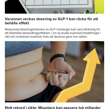
Varannan veckas dosering av GLP-1 kan räcka för att
behålla effekt
Reducerad doseringsfrekvens av GLP-1-analoger kan vara tillräcklig för
att bibehålla behandlingseffekten. I en ny studie kvarstod förbättringar i
vikt och metabola markörer trots att doserna gavs mer sällan.
Nytt rekord i sikte: Mounjaro kan passera två miljarder