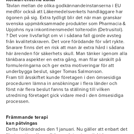
Tävlan mellan de olika godkännandeinstanserna i EU
medför också att Läkemedelsverkets handläggare har
ögonen på sig. Extra tydligt blir det när man granskar
svenska uppmärksammade produkter som Pharmacia &
Upjohns nya inkontinensmedel tolterodin (Detrusitol).
? Det vore livsfarligt om vi i sådana fall gjorde avsteg
från kvalitetskraven. Det vore förödande för vårt rykte.
Snarare finns det en risk att man är extra hård i sådana
här ärenden för säkerhets skull. Man tänker igenom alla
tänkbara aspekter en extra gång, man filar särskilt på
formuleringarna och ger extra motiveringar för att
underbygga beslut, säger Tomas Salmonson.
Fram till årsskiftet kunde företagen i den ömsesidiga
proceduren lämna in ansökningar i flera länder och
först när flera beslut fanns ta ställning till vilken
utredning företaget gick vidare med i den ömsesidiga
processen.
Främmande terapi
kan påtvingas
Detta förändrades den 1 januari. Nu gäller att enbart det