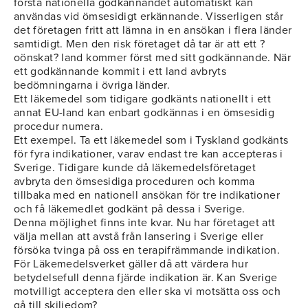
första nationella godkännandet automatiskt kan
användas vid ömsesidigt erkännande. Visserligen står
det företagen fritt att lämna in en ansökan i flera länder
samtidigt. Men den risk företaget då tar är att ett ?
oönskat? land kommer först med sitt godkännande. När
ett godkännande kommit i ett land avbryts
bedömningarna i övriga länder.
Ett läkemedel som tidigare godkänts nationellt i ett
annat EU-land kan enbart godkännas i en ömsesidig
procedur numera.
Ett exempel. Ta ett läkemedel som i Tyskland godkänts
för fyra indikationer, varav endast tre kan accepteras i
Sverige. Tidigare kunde då läkemedelsföretaget
avbryta den ömsesidiga proceduren och komma
tillbaka med en nationell ansökan för tre indikationer
och få läkemedlet godkänt på dessa i Sverige.
Denna möjlighet finns inte kvar. Nu har företaget att
välja mellan att avstå från lansering i Sverige eller
försöka tvinga på oss en terapifrämmande indikation.
För Läkemedelsverket gäller då att värdera hur
betydelsefull denna fjärde indikation är. Kan Sverige
motvilligt acceptera den eller ska vi motsätta oss och
gå till skiljedom?