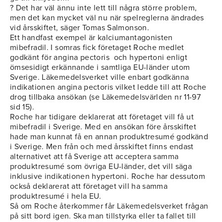
? Det har väl ännu inte lett till några större problem,
men det kan mycket väl nu när spelreglerna ändrades
vid årsskiftet, säger Tomas Salmonson.
Ett handfast exempel är kalciumantagonisten
mibefradil. I somras fick företaget Roche medlet
godkänt för angina pectoris och hypertoni enligt
ömsesidigt erkännande i samtliga EU-länder utom
Sverige. Läkemedelsverket ville enbart godkänna
indikationen angina pectoris vilket ledde till att Roche
drog tillbaka ansökan (se Läkemedelsvärlden nr 11-97
sid 15).
Roche har tidigare deklarerat att företaget vill få ut
mibefradil i Sverige. Med en ansökan före årsskiftet
hade man kunnat få en annan produktresumé godkänd
i Sverige. Men från och med årsskiftet finns endast
alternativet att få Sverige att acceptera samma
produktresumé som övriga EU-länder, det vill säga
inklusive indikationen hypertoni. Roche har dessutom
också deklarerat att företaget vill ha samma
produktresumé i hela EU.
Så om Roche återkommer får Läkemedelsverket frågan
på sitt bord igen. Ska man tillstyrka eller ta fallet till