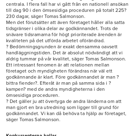
centrala. I flera fall har vi gått från en nationell ansökan
till dag 90 i den ömsesidiga proceduren på totalt 225?
230 dagar, säger Tomas Salmonson.
Men det förutsätter att även företaget håller alla satta
tidsgränser i olika delar av godkännandet. Trots de
snävare tidsramarna för högt prioriterade ärenden är
kvaliteten på det utförda arbetet oförändrad.
? Bedömningsgrunden är exakt densamma oavsett
handläggningstiden. Det är absolut nödvändigt att vi
aldrig tummar på vår kvalitet, säger Tomas Salmonson.
Ett intressant fenomen är att relationen mellan
företaget och myndigheten förändras när väl ett
godkännande är klart. Före godkännandet är man ?
bittra fiender?. Efteråt är man på samma sida i ?
kampen? med de andra myndigheterna i den
ömsesidiga proceduren.
? Det gäller ju att övertyga de andra länderna om att
man gjort en bra utredning som ligger till grund för
godkännandet. Vi kan då behöva ta hjälp av företaget,
säger Tomas Salmonson.
Konkurrenterna kollar