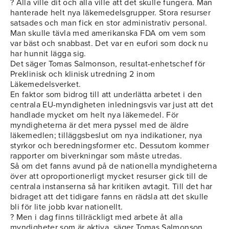
? Alla ville dit och alla ville att det skulle fungera. Man
hanterade helt nya läkemedelsgrupper. Stora resurser
satsades och man fick en stor administrativ personal.
Man skulle tävla med amerikanska FDA om vem som
var bäst och snabbast. Det var en eufori som dock nu
har hunnit lägga sig.
Det säger Tomas Salmonson, resultat-enhetschef för
Preklinisk och klinisk utredning 2 inom
Läkemedelsverket.
En faktor som bidrog till att underlätta arbetet i den
centrala EU-myndigheten inledningsvis var just att det
handlade mycket om helt nya läkemedel. För
myndigheterna är det mera pyssel med de äldre
läkemedlen; tilläggsbeslut om nya indikationer, nya
styrkor och beredningsformer etc. Dessutom kommer
rapporter om biverkningar som måste utredas.
Så om det fanns avund på de nationella myndigheterna
över att oproportionerligt mycket resurser gick till de
centrala instanserna så har kritiken avtagit. Till det har
bidraget att det tidigare fanns en rädsla att det skulle
bli för lite jobb kvar nationellt.
? Men i dag finns tillräckligt med arbete åt alla
myndigheter som är aktiva, säger Tomas Salmonson.