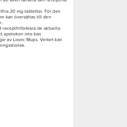
ör att även lansera den receptfria
tfria 20 mg-tabletter. För den
m kan översättas till den
n.
 receptfriförklara de aktuella
tt apoteken inte kan
ngar av Losec Mups. Verket kan
kningsstorlek.