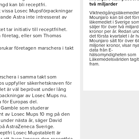
två miljarder
gd kan bli receptfri.
tt vissa Losec Mupsförpackningar
Viktnedgångsläkemedle
ande Astra inte intresserat av
Mounjaro kan bli det för
läkemedlet i Sverige so
säljer för över två miljar
 tar initiativ till receptfrihet.
kronor per år. Redan un
ch företag, eller som Thomas
det första kvartalet i år h
Mounjaro sålt för över 
miljoner kronor, visar ny
 brukar företagen marschera i takt
data från E-
hälsomyndigheten som
Läkemedelsvärlden tagit
fram.
arschera i samma takt som
s uppfyller säkerhetskraven för
et är väl beprövat under lång
förpackningar av Losec Mups nu.
a för Europas del.
& Gamble som studerar
iant av Losec Mups 10 mg på den
under nästa år, säger David
på AstraZeneca Sverige.
ceptfri Losec Mupstablett är