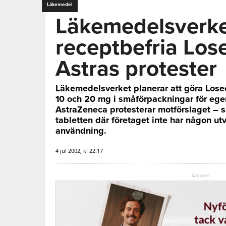
Läkemedel
Läkemedelsverket
receptbefria Los
Astras protester
Läkemedelsverket planerar att göra Losec
10 och 20 mg i småförpackningar för ege
AstraZeneca protesterar motförslaget – sä
tabletten där företaget inte har någon utv
användning.
4 jul 2002, kl 22:17
Annons