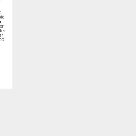
t
sta
m
der
der
ar
600
a