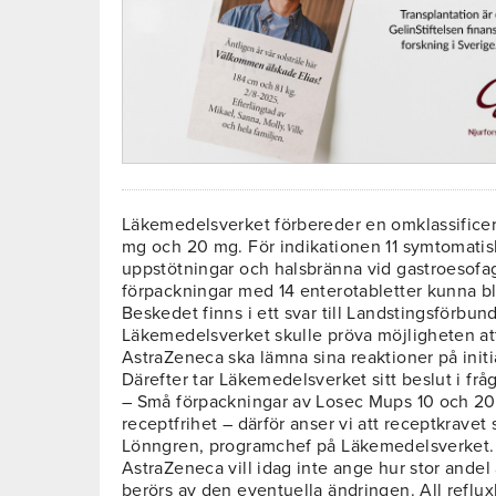
Läkemedelsverket förbereder en omklassificer
mg och 20 mg. För indikationen 11 symtomatis
uppstötningar och halsbränna vid gastroesofag
förpackningar med 14 enterotabletter kunna bli
Beskedet finns i ett svar till Landstingsförbun
Läkemedelsverket skulle pröva möjligheten at
AstraZeneca ska lämna sina reaktioner på initi
Därefter tar Läkemedelsverket sitt beslut i frå
– Små förpackningar av Losec Mups 10 och 20 m
receptfrihet – därför anser vi att receptkrave
Lönngren, programchef på Läkemedelsverket.
AstraZeneca vill idag inte ange hur stor ande
berörs av den eventuella ändringen. All reflu