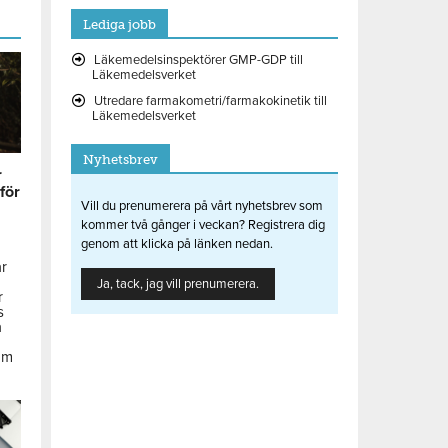
Lediga jobb
Läkemedelsinspektörer GMP-GDP till
Läkemedelsverket
Utredare farmakometri/farmakokinetik till
Läkemedelsverket
Nyhetsbrev
r
 för
Vill du prenumerera på vårt nyhetsbrev som
kommer två gånger i veckan? Registrera dig
genom att klicka på länken nedan.
ar
Ja, tack, jag vill prenumerera.
r
s
å
om