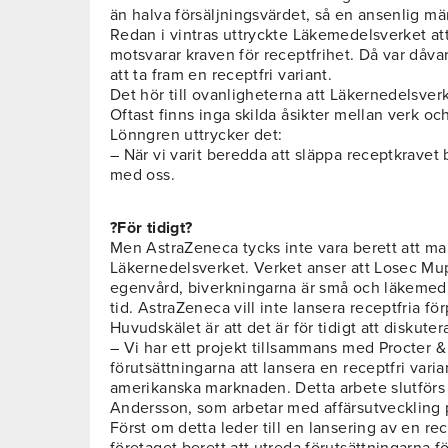
än halva försäljningsvärdet, så en ansenlig män
Redan i vintras uttryckte Läkemedelsverket a
motsvarar kraven för receptfrihet. Då var dåvar
att ta fram en receptfri variant.
Det hör till ovanligheterna att Läkernedelsverket
Oftast finns inga skilda åsikter mellan verk o
Lönngren uttrycker det:
– När vi varit beredda att släppa receptkravet
med oss.
?För tidigt?
Men AstraZeneca tycks inte vara berett att m
Läkernedelsverket. Verket anser att Losec Mup
egenvård, biverkningarna är små och läkemedl
tid. AstraZeneca vill inte lansera receptfria 
Huvudskälet är att det är för tidigt att diskuter
– Vi har ett projekt tillsammans med Procter 
förutsättningarna att lansera en receptfri var
amerikanska marknaden. Detta arbete slutförs 
Andersson, som arbetar med affärsutveckling 
Först om detta leder till en lansering av en re