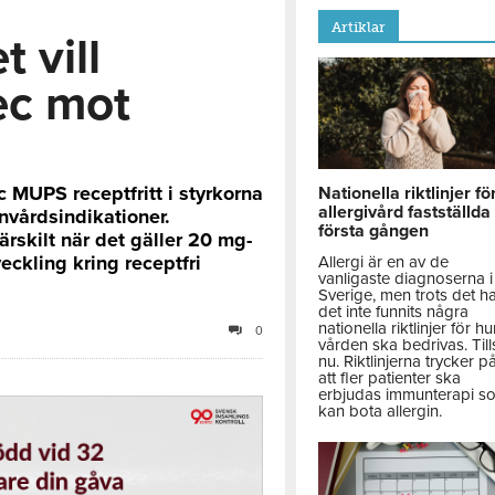
Artiklar
 vill
ec mot
 MUPS receptfritt i styrkorna
Nationella riktlinjer fö
allergivård fastställda
nvårdsindikationer.
första gången
rskilt när det gäller 20 mg-
eckling kring receptfri
Allergi är en av de
vanligaste diagnoserna i
Sverige, men trots det h
det inte funnits några
nationella riktlinjer för hu
0
vården ska bedrivas. Till
nu. Riktlinjerna trycker p
att fler patienter ska
erbjudas immunterapi s
kan bota allergin.