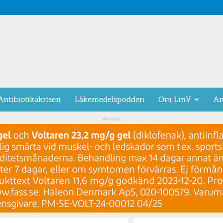
Antibiotikakrisen
Läkemedelspodden
Om LmV
An
Annons