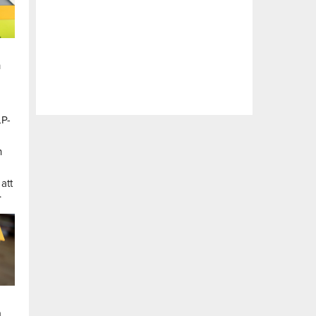
n
LP-
a
n
att
.
a