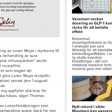
Varannan veckas
dosering av GLP-1 ka
räcka för att behålla
effekt
Reducerad
doseringsfrekvens av G
1-analoger kan vara
tillräcklig för att bibehåll
ing av Losec Mups i styrkorna 10
behandlingseffekten. I e
k behandling av sura
ny studie kvarstod
eal refluxsjukdom" skulle
förbättringar i vikt och
metabola markörer trots 
 receptfria.
doserna gavs mer sällan
det som begärt att
t göra Losec Mups receptfri.
ativet senast den 1 augusti.
gan.
g uppfyller alla krav för
t ska hävas, säger Thomas
l av Losecförsäljningen som
Nytt rekord i sikte:
xbehandling svarar dock för mer
Mounjaro kan passer