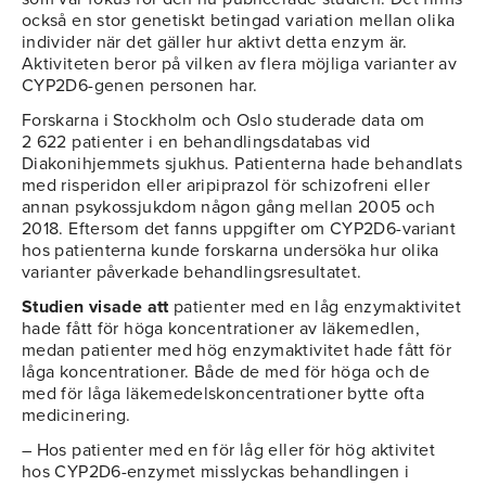
också en stor genetiskt betingad variation mellan olika
individer när det gäller hur aktivt detta enzym är.
Aktiviteten beror på vilken av flera möjliga varianter av
CYP2D6-genen personen har.
Forskarna i Stockholm och Oslo studerade data om
2 622 patienter i en behandlingsdatabas vid
Diakonihjemmets sjukhus. Patienterna hade behandlats
med risperidon eller aripiprazol för schizofreni eller
annan psykossjukdom någon gång mellan 2005 och
2018. Eftersom det fanns uppgifter om CYP2D6-variant
hos patienterna kunde forskarna undersöka hur olika
varianter påverkade behandlingsresultatet.
Studien visade att
patienter med en låg enzymaktivitet
hade fått för höga koncentrationer av läkemedlen,
medan patienter med hög enzymaktivitet hade fått för
låga koncentrationer. Både de med för höga och de
med för låga läkemedelskoncentrationer bytte ofta
medicinering.
– Hos patienter med en för låg eller för hög aktivitet
hos CYP2D6-enzymet misslyckas behandlingen i