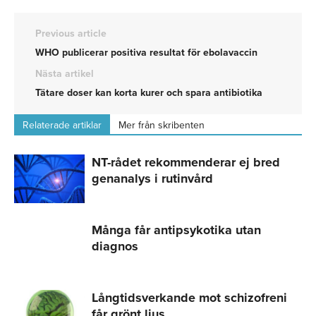
Previous article
WHO publicerar positiva resultat för ebolavaccin
Nästa artikel
Tätare doser kan korta kurer och spara antibiotika
Relaterade artiklar
Mer från skribenten
NT-rådet rekommenderar ej bred
genanalys i rutinvård
Många får antipsykotika utan
diagnos
Långtidsverkande mot schizofreni
får grönt ljus