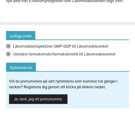
nya data från E-hälsomyndigheten som Läkemedelsvärlden tagit fram.
Lediga jobb
Läkemedelsinspektörer GMP-GDP till Läkemedelsverket
Utredare farmakometri/farmakokinetik till Läkemedelsverket
Nyhetsbrev
Vill du prenumerera på vårt nyhetsbrev som kommer två gånger i
veckan? Registrera dig genom att klicka på länken nedan.
Ja, tack, jag vill prenumerera.