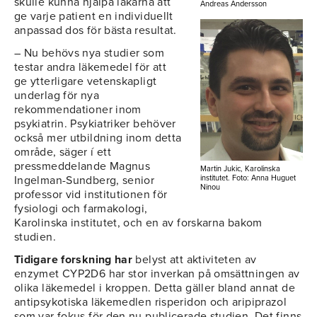
skulle kunna hjälpa läkarna att
Andreas Andersson
ge varje patient en individuellt
anpassad dos för bästa resultat.
– Nu behövs nya studier som
testar andra läkemedel för att
ge ytterligare vetenskapligt
underlag för nya
rekommendationer inom
psykiatrin. Psykiatriker behöver
också mer utbildning inom detta
område, säger í ett
pressmeddelande Magnus
Martin Jukic, Karolinska
Ingelman-Sundberg, senior
institutet. Foto: Anna Huguet
Ninou
professor vid institutionen för
fysiologi och farmakologi,
Karolinska institutet, och en av forskarna bakom
studien.
Tidigare forskning har
belyst att aktiviteten av
enzymet CYP2D6 har stor inverkan på omsättningen av
olika läkemedel i kroppen. Detta gäller bland annat de
antipsykotiska läkemedlen risperidon och aripiprazol
som var fokus för den nu publicerade studien. Det finns