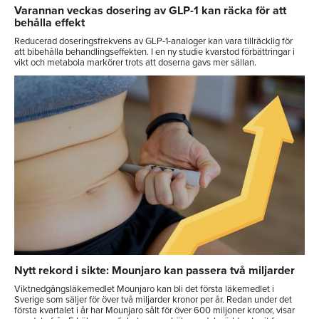
Varannan veckas dosering av GLP-1 kan räcka för att
behålla effekt
Reducerad doseringsfrekvens av GLP-1-analoger kan vara tillräcklig för
att bibehålla behandlingseffekten. I en ny studie kvarstod förbättringar i
vikt och metabola markörer trots att doserna gavs mer sällan.
Nytt rekord i sikte: Mounjaro kan passera två miljarder
Viktnedgångsläkemedlet Mounjaro kan bli det första läkemedlet i
Sverige som säljer för över två miljarder kronor per år. Redan under det
första kvartalet i år har Mounjaro sålt för över 600 miljoner kronor, visar