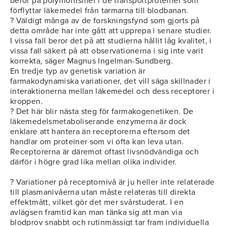
beror på polymorfismer i de transportproteiner som
förflyttar läkemedel från tarmarna till blodbanan.
? Väldigt många av de forskningsfynd som gjorts på
detta område har inte gått att upprepa i senare studier.
I vissa fall beror det på att studierna hållit låg kvalitet, i
vissa fall säkert på att observationerna i sig inte varit
korrekta, säger Magnus Ingelman-Sundberg.
En tredje typ av genetisk variation är
farmakodynamiska variationer, det vill säga skillnader i
interaktionerna mellan läkemedel och dess receptorer i
kroppen.
? Det här blir nästa steg för farmakogenetiken. De
läkemedelsmetaboliserande enzymerna är dock
enklare att hantera än receptorerna eftersom det
handlar om proteiner som vi ofta kan leva utan.
Receptorerna är däremot oftast livsnödvändiga och
därför i högre grad lika mellan olika individer.
? Variationer på receptornivå är ju heller inte relaterade
till plasmanivåerna utan måste relateras till direkta
effektmått, vilket gör det mer svårstuderat. I en
avlägsen framtid kan man tänka sig att man via
blodprov snabbt och rutinmässigt tar fram individuella