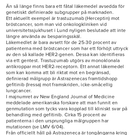
Än så länge finns bara ett fåtal läkemedel avsedda för
genetiskt definierade subgrupper på marknaden.
Ett aktuellt exempel är trastuzumab (Herceptin) mot
bröstcancer, som man vid onkologkliniken vid
universitetssjukhuset i Lund nyligen beslutade att inte
längre använda av besparingsskäl.
Läkemedlet är bara avsett för de 25-30 procent av
patienterna med bröstcancer som har ett förhöjt uttryck
av den så kallade HER2-genen. Dessa kan identifieras
via ett gentest. Trastuzumab utgörs av monoklonala
antikroppar mot HER2-receptorn. Ett annat läkemedel
som kan komma att bli riktat mot en begränsad,
definierad målgrupp är Astrazenecas framtidshopp
gefitinib (Iressa) mot framskriden, icke-småcellig
lungcancer.
I majnumret av New England Journal of Medicine
meddelade amerikanska forskare att man funnit en
genmutation som tycks vara kopplad till kliniskt svar på
behandling med gefitinib. Cirka 15 procent av
patienterna i den ursprungliga målgruppen har
mutationen (se LMV 6/04).
Från officiellt håll på Astrazeneca är tongångarna kring