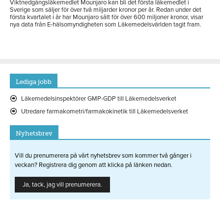
Viktnedgångsläkemedlet Mounjaro kan bli det första läkemedlet i
Sverige som säljer för över två miljarder kronor per år. Redan under det
första kvartalet i år har Mounjaro sålt för över 600 miljoner kronor, visar
nya data från E-hälsomyndigheten som Läkemedelsvärlden tagit fram.
Lediga jobb
Läkemedelsinspektörer GMP-GDP till Läkemedelsverket
Utredare farmakometri/farmakokinetik till Läkemedelsverket
Nyhetsbrev
Vill du prenumerera på vårt nyhetsbrev som kommer två gånger i
veckan? Registrera dig genom att klicka på länken nedan.
Ja, tack, jag vill prenumerera.