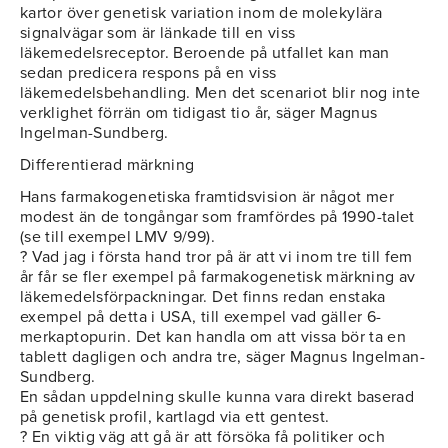
kartor över genetisk variation inom de molekylära
signalvägar som är länkade till en viss
läkemedelsreceptor. Beroende på utfallet kan man
sedan predicera respons på en viss
läkemedelsbehandling. Men det scenariot blir nog inte
verklighet förrän om tidigast tio år, säger Magnus
Ingelman-Sundberg.
Differentierad märkning
Hans farmakogenetiska framtidsvision är något mer
modest än de tongångar som framfördes på 1990-talet
(se till exempel LMV 9/99).
? Vad jag i första hand tror på är att vi inom tre till fem
år får se fler exempel på farmakogenetisk märkning av
läkemedelsförpackningar. Det finns redan enstaka
exempel på detta i USA, till exempel vad gäller 6-
merkaptopurin. Det kan handla om att vissa bör ta en
tablett dagligen och andra tre, säger Magnus Ingelman-
Sundberg.
En sådan uppdelning skulle kunna vara direkt baserad
på genetisk profil, kartlagd via ett gentest.
? En viktig väg att gå är att försöka få politiker och