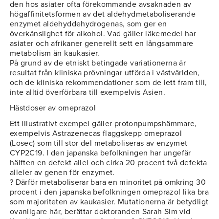
den hos asiater ofta förekommande avsaknaden av
högaffinitetsformen av det aldehydmetaboliserande
enzymet aldehyddehydrogenas, som ger en
överkänslighet för alkohol. Vad gäller läkemedel har
asiater och afrikaner generellt sett en långsammare
metabolism än kaukasier.
På grund av de etniskt betingade variationerna är
resultat från kliniska prövningar utförda i västvärlden,
och de kliniska rekommendationer som de lett fram till,
inte alltid överförbara till exempelvis Asien.
Hästdoser av omeprazol
Ett illustrativt exempel gäller protonpumpshämmare,
exempelvis Astrazenecas flaggskepp omeprazol
(Losec) som till stor del metaboliseras av enzymet
CYP2C19. I den japanska befolkningen har ungefär
hälften en defekt allel och cirka 20 procent två defekta
alleler av genen för enzymet.
? Därför metaboliserar bara en minoritet på omkring 30
procent i den japanska befolkningen omeprazol lika bra
som majoriteten av kaukasier. Mutationerna är betydligt
ovanligare här, berättar doktoranden Sarah Sim vid