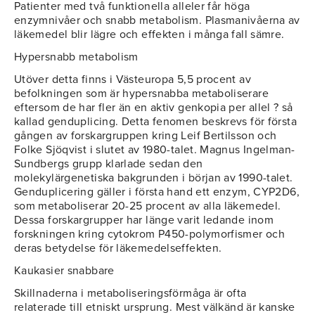
Patienter med två funktionella alleler får höga
enzymnivåer och snabb metabolism. Plasmanivåerna av
läkemedel blir lägre och effekten i många fall sämre.
Hypersnabb metabolism
Utöver detta finns i Västeuropa 5,5 procent av
befolkningen som är hypersnabba metaboliserare
eftersom de har fler än en aktiv genkopia per allel ? så
kallad genduplicing. Detta fenomen beskrevs för första
gången av forskargruppen kring Leif Bertilsson och
Folke Sjöqvist i slutet av 1980-talet. Magnus Ingelman-
Sundbergs grupp klarlade sedan den
molekylärgenetiska bakgrunden i början av 1990-talet.
Genduplicering gäller i första hand ett enzym, CYP2D6,
som metaboliserar 20-25 procent av alla läkemedel.
Dessa forskargrupper har länge varit ledande inom
forskningen kring cytokrom P450-polymorfismer och
deras betydelse för läkemedelseffekten.
Kaukasier snabbare
Skillnaderna i metaboliseringsförmåga är ofta
relaterade till etniskt ursprung. Mest välkänd är kanske