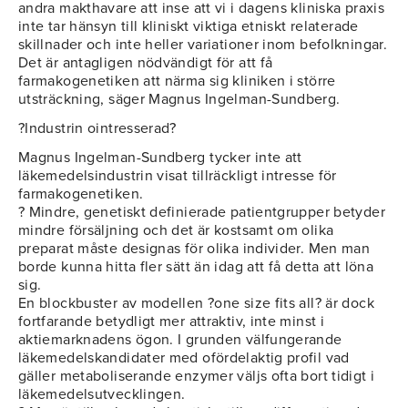
andra makthavare att inse att vi i dagens kliniska praxis
inte tar hänsyn till kliniskt viktiga etniskt relaterade
skillnader och inte heller variationer inom befolkningar.
Det är antagligen nödvändigt för att få
farmakogenetiken att närma sig kliniken i större
utsträckning, säger Magnus Ingelman-Sundberg.
?Industrin ointresserad?
Magnus Ingelman-Sundberg tycker inte att
läkemedelsindustrin visat tillräckligt intresse för
farmakogenetiken.
? Mindre, genetiskt definierade patientgrupper betyder
mindre försäljning och det är kostsamt om olika
preparat måste designas för olika individer. Men man
borde kunna hitta fler sätt än idag att få detta att löna
sig.
En blockbuster av modellen ?one size fits all? är dock
fortfarande betydligt mer attraktiv, inte minst i
aktiemarknadens ögon. I grunden välfungerande
läkemedelskandidater med ofördelaktig profil vad
gäller metaboliserande enzymer väljs ofta bort tidigt i
läkemedelsutvecklingen.