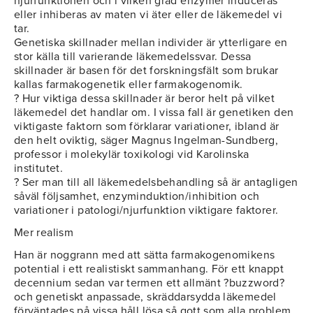
njurfunktionen och i vilken grad enzymer induceras
eller inhiberas av maten vi äter eller de läkemedel vi
tar.
Genetiska skillnader mellan individer är ytterligare en
stor källa till varierande läkemedelssvar. Dessa
skillnader är basen för det forskningsfält som brukar
kallas farmakogenetik eller farmakogenomik.
? Hur viktiga dessa skillnader är beror helt på vilket
läkemedel det handlar om. I vissa fall är genetiken den
viktigaste faktorn som förklarar variationer, ibland är
den helt oviktig, säger Magnus Ingelman-Sundberg,
professor i molekylär toxikologi vid Karolinska
institutet.
? Ser man till all läkemedelsbehandling så är antagligen
såväl följsamhet, enzyminduktion/inhibition och
variationer i patologi/njurfunktion viktigare faktorer.
Mer realism
Han är noggrann med att sätta farmakogenomikens
potential i ett realistiskt sammanhang. För ett knappt
decennium sedan var termen ett allmänt ?buzzword?
och genetiskt anpassade, skräddarsydda läkemedel
förväntades på vissa håll lösa så gott som alla problem