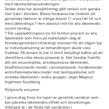
med läkemedelsanvändningen.
Sedan dess har pionjärföretag gått omkull och ganska
litet hänt i kliniken. Bland forskarna har insikten att
genetiska faktorer är viktiga ibland ? i vissa fall till och
med jätteviktiga ? men absolut inte för alla läkemedel,
vunnit terräng.
? För uppskattningsvis tio till femton procent av alla
läkemedel som finns på marknaden idag är
farmakogenetiken tillräckligt relevant för att någon typ
av individualisering av behandlingen skulle vara
fruktbar. På senare år har vi blivit betydligt bättre på att
identifiera vilka dessa preparat är. Det handlar framför
allt om neuroleptika, antidepressiva läkemedel,
blodförtunnande medel, cancerpreparat, hivläkemedel,
antiinflammatoriska medel mot tarmsjukdomar och
enstaka läkemedel i andra grupper, säger Magnus
Ingelman-Sundberg.
Polymorfa enzymer
I grova drag finns tre typer av genetisk variation som
kan påverka läkemedels effekt och biverkningar.
Viktigast är i de flesta fall variationer i