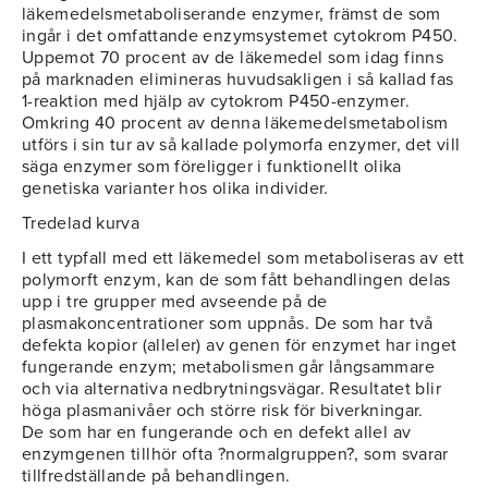
läkemedelsmetaboliserande enzymer, främst de som
ingår i det omfattande enzymsystemet cytokrom P450.
Uppemot 70 procent av de läkemedel som idag finns
på marknaden elimineras huvudsakligen i så kallad fas
1-reaktion med hjälp av cytokrom P450-enzymer.
Omkring 40 procent av denna läkemedelsmetabolism
utförs i sin tur av så kallade polymorfa enzymer, det vill
säga enzymer som föreligger i funktionellt olika
genetiska varianter hos olika individer.
Tredelad kurva
I ett typfall med ett läkemedel som metaboliseras av ett
polymorft enzym, kan de som fått behandlingen delas
upp i tre grupper med avseende på de
plasmakoncentrationer som uppnås. De som har två
defekta kopior (alleler) av genen för enzymet har inget
fungerande enzym; metabolismen går långsammare
och via alternativa nedbrytningsvägar. Resultatet blir
höga plasmanivåer och större risk för biverkningar.
De som har en fungerande och en defekt allel av
enzymgenen tillhör ofta ?normalgruppen?, som svarar
tillfredställande på behandlingen.