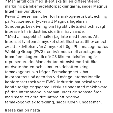
? Man är till och med skeptiska till en differentierad
märkning på läkemedelsförpackningarna, säger Magnus
Ingelman-Sundberg.
Kevin Cheeseman, chef för farmakogenetisk utveckling
på Astrazeneca, tycker att Magnus Ingelman-
Sundbergs beskrivning om låg aktivitetsnivå och svagt
intresse från industrins sida är missvisande.
? Med all respekt så håller jag inte med honom. Att
intresset tvärtom är mycket stort illustreras till exempel
av att aktivitetsnivån är mycket hög i Pharmacogenetics
Working Group (PWG), en tvärindustriell arbetsgrupp
inom farmakogenetik där 23 läkemedelsföretag är
representerade. Man arbetar intensivt med att öka
medvetenheten och stimulera debatten kring
farmakogenetiska frågor. Farmakogenetik har
inkorporerats på agendan vid många internationella
konferenser tack vare PWG. Industrin har också varit
kontinuerligt engagerad i diskussioner med makthavare
på den internationella arenan under de senaste åren
med syfte att göra det lättare att bedriva
farmakogenetisk forskning, säger Kevin Cheeseman.
Iressa kan bli nästa