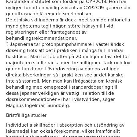
Karolinska institutet som forskar på CYP2C19. Hon har
nyligen funnit en vanlig variant av CYP2C19-genen som
ger ultrasnabb läkemedelsmetabolism.
De etniska skillnaderna är dock inget som de nationella
myndigheterna tagit någon större hänsyn till vid
registreringen eller framtagandet av
behandlingsrekommendationer.
? Japanerna tar protonpumpshämmare i västerländsk
dosering trots att det i praktiken i många fall innebär
hästdoser. Man tar tabletter på 20 milligram fast det för
majoriteten skulle räcka med tre milligram. Tack och lov
ger en funktionell överdosering av omeprazol inga
direkta biverkningar, så i praktiken spelar det kanske
inte så stor roll. Men man kan ifrågasätta om kronisk
behandling med omeprazol i standarddosering till
dessa japaner verkligen är vettig i relation till de
dosrekommendationer vi har i västvärlden, säger
Magnus Ingelman-Sundberg.
Bristfälliga studier
Individuella skillnader i absorption och utsöndring av
läkemedel kan också förekomma, vilket framför allt