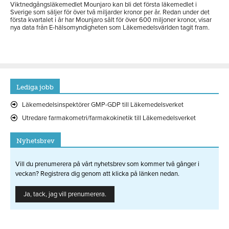
Viktnedgångsläkemedlet Mounjaro kan bli det första läkemedlet i
Sverige som säljer för över två miljarder kronor per år. Redan under det
första kvartalet i år har Mounjaro sålt för över 600 miljoner kronor, visar
nya data från E-hälsomyndigheten som Läkemedelsvärlden tagit fram.
Lediga jobb
Läkemedelsinspektörer GMP-GDP till Läkemedelsverket
Utredare farmakometri/farmakokinetik till Läkemedelsverket
Nyhetsbrev
Vill du prenumerera på vårt nyhetsbrev som kommer två gånger i
veckan? Registrera dig genom att klicka på länken nedan.
Ja, tack, jag vill prenumerera.