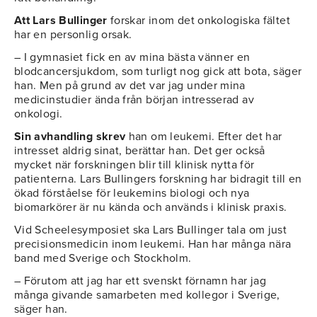
Att Lars Bullinger
forskar inom det onkologiska fältet
har en personlig orsak.
– I gymnasiet fick en av mina bästa vänner en
blodcancersjukdom, som turligt nog gick att bota, säger
han. Men på grund av det var jag under mina
medicinstudier ända från början intresserad av
onkologi.
Sin avhandling skrev
han om leukemi. Efter det har
intresset aldrig sinat, berättar han. Det ger också
mycket när forskningen blir till klinisk nytta för
patienterna. Lars Bullingers forskning har bidragit till en
ökad förståelse för leukemins biologi och nya
biomarkörer är nu kända och används i klinisk praxis.
Vid Scheelesymposiet ska Lars Bullinger tala om just
precisionsmedicin inom leukemi. Han har många nära
band med Sverige och Stockholm.
– Förutom att jag har ett svenskt förnamn har jag
många givande samarbeten med kollegor i Sverige,
säger han.