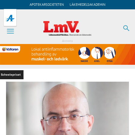
APOTEKARSOCIETETEN
LÄKEMEDELSAKADEMIN
Annons
Scheelepriset