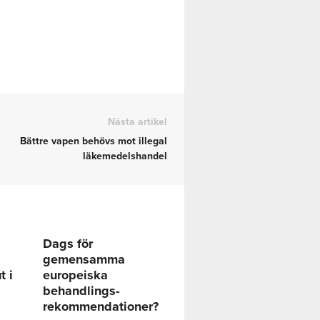
Nästa artikel
Bättre vapen behövs mot illegal
läkemedelshandel
Dags för
gemensamma
t i
europeiska
behandlings-
rekommendationer?