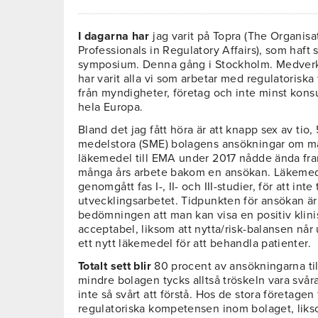
I dagarna har
jag varit på Topra (The Organisa
Professionals in Regulatory Affairs), som haft si
symposium. Denna gång i Stockholm. Medver
har varit alla vi som arbetar med regulatoriska 
från myndigheter, företag och inte minst konsu
hela Europa.
Bland det jag fått höra är att knapp sex av tio
medelstora (SME) bolagens ansökningar om 
läkemedel till EMA under 2017 nådde ända fram
många års arbete bakom en ansökan. Läkemed
genomgått fas I-, II- och III-studier, för att int
utvecklingsarbetet. Tidpunkten för ansökan är
bedömningen att man kan visa en positiv klinis
acceptabel, liksom att nytta/risk-balansen når
ett nytt läkemedel för att behandla patienter.
Totalt sett blir
80 procent av ansökningarna ti
mindre bolagen tycks alltså tröskeln vara svår
inte så svårt att förstå. Hos de stora företagen
regulatoriska kompetensen inom bolaget, liks