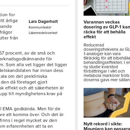
tion for
tt årliga
Lars Dagerholt
Varannan veckas
kande
dosering av GLP-1 ka
Kommunikatör
räcka för att behålla
frågor
Läkemedelsverket
effekt
lter från
Reducerad
doseringsfrekvens av G
, 57 procent, av de små och
1-analoger kan vara
tillräcklig för att bibehåll
marknadsgodkännande för
behandlingseffekten. I e
. Som alla vet ligger det ligger
ny studie kvarstod
elskandidaten har innan dess
förbättringar i vikt och
metabola markörer trots 
e tala om det prekliniska
doserna gavs mer sällan
 den då företaget gjort
k effekt och att säkerheten är
 upp till myndighetens krav på
ll EMA godkända. Men för de
are att komma över. Och det är
 finns i regel mycket av den
Nytt rekord i sikte:
om erfarenheten att ta en
Mounjaro kan passer