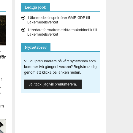
Lediga jobb
Läkemedelsinspektörer GMP-GDP till
Läkemedelsverket
Utredare farmakometri/farmakokinetik till
Läkemedelsverket
Nyhetsbrev
r
 för
Vill du prenumerera på vårt nyhetsbrev som
kommer två gånger i veckan? Registrera dig
genom att klicka på länken nedan.
ar
Ja, tack, jag vill prenumerera.
r
s
å
om