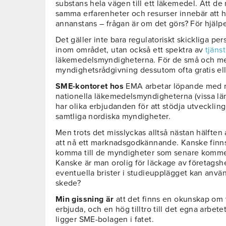
substans hela vägen till ett läkemedel. Att de
samma erfarenheter och resurser innebär att 
annanstans – frågan är om det görs? För hjälpe
Det gäller inte bara regulatoriskt skickliga pe
inom området, utan också ett spektra av
tjäns
läkemedelsmyndigheterna. För de små och me
myndighetsrådgivning dessutom ofta gratis elle
SME-kontoret hos
EMA arbetar löpande med r
nationella läkemedelsmyndigheterna (vissa län
har olika erbjudanden för att stödja utveckli
samtliga nordiska myndigheter.
Men trots det misslyckas alltså nästan hälfte
att nå ett marknadsgodkännande. Kanske finns
komma till de myndigheter som senare komme
Kanske är man orolig för läckage av företagshe
eventuella brister i studieupplägget kan anvä
skede?
Min gissning är
att det finns en okunskap om 
erbjuda, och en hög tilltro till det egna arbet
ligger SME-bolagen i fatet.