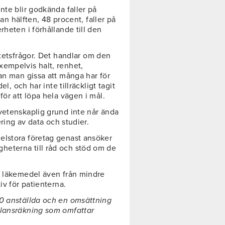
nte blir godkända faller på
tan hälften, 48 procent, faller på
rheten i förhållande till den
tetsfrågor. Det handlar om den
xempelvis halt, renhet,
an man gissa att många har för
l, och har inte tillräckligt tagit
för att löpa hela vägen i mål.
vetenskaplig grund inte når ända
ering av data och studier.
elstora företag genast ansöker
heterna till råd och stöd om de
a läkemedel även från mindre
iv för patienterna.
50 anställda och en omsättning
alansräkning som omfattar