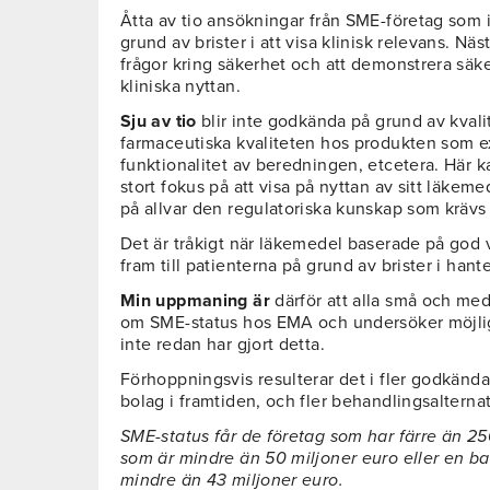
Åtta av tio ansökningar från SME-företag som i
grund av brister i att visa klinisk relevans. Näs
frågor kring säkerhet och att demonstrera säke
kliniska nyttan.
Sju av tio
blir inte godkända på grund av kvali
farmaceutiska kvaliteten hos produkten som e
funktionalitet av beredningen, etcetera. Här k
stort fokus på att visa på nyttan av sitt läkemede
på allvar den regulatoriska kunskap som krävs 
Det är tråkigt när läkemedel baserade på god 
fram till patienterna på grund av brister i hant
Min uppmaning är
därför att alla små och med
om SME-status hos EMA och undersöker möjlig
inte redan har gjort detta.
Förhoppningsvis resulterar det i fler godkänd
bolag i framtiden, och fler behandlingsalternat
SME-status får de företag som har färre än 2
som är mindre än 50 miljoner euro eller en b
mindre än 43 miljoner euro.