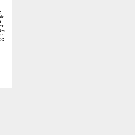
t
sta
m
der
der
ar
600
a