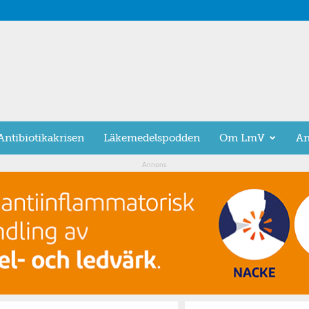
Antibiotikakrisen
Läkemedelspodden
Om LmV
An
Annons