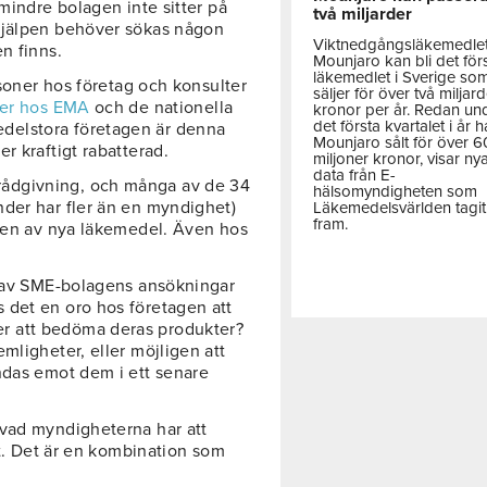
 mindre bolagen inte sitter på
två miljarder
hjälpen behöver sökas någon
Viktnedgångsläkemedle
n finns.
Mounjaro kan bli det för
läkemedlet i Sverige so
rsoner hos företag och konsulter
säljer för över två miljar
ter hos EMA
och de nationella
kronor per år. Redan un
det första kvartalet i år h
delstora företagen är denna
Mounjaro sålt för över 
r kraftigt rabatterad.
miljoner kronor, visar ny
data från E-
ådgivning, och många av de 34
hälsomyndigheten som
der har fler än en myndighet)
Läkemedelsvärlden tagit
fram.
ngen av nya läkemedel. Även hos
n av SME-bolagens ansökningar
 det en oro hos företagen att
r att bedöma deras produkter?
mligheter, eller möjligen att
ndas emot dem i ett senare
vad myndigheterna har att
et. Det är en kombination som