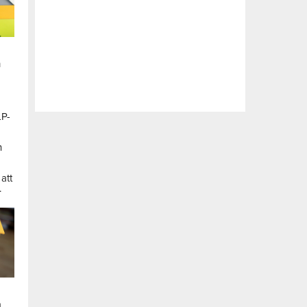
n
LP-
a
n
att
.
a