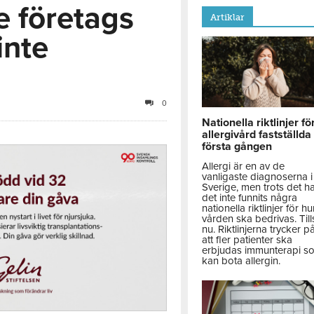
e företags
Artiklar
inte
0
Nationella riktlinjer fö
allergivård fastställda
första gången
Allergi är en av de
vanligaste diagnoserna i
Sverige, men trots det h
det inte funnits några
nationella riktlinjer för hu
vården ska bedrivas. Till
nu. Riktlinjerna trycker p
att fler patienter ska
erbjudas immunterapi s
kan bota allergin.